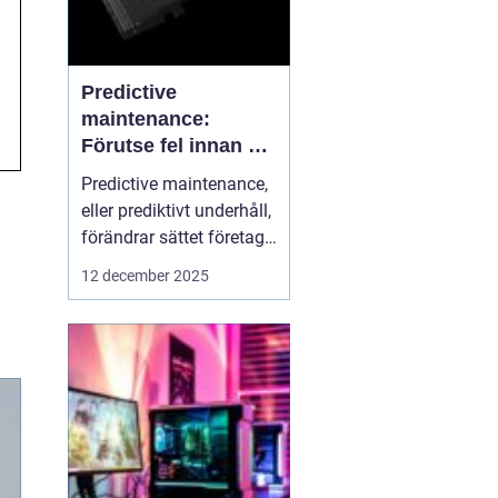
Predictive
maintenance:
Förutse fel innan de
uppstår med hjälp
Predictive maintenance,
av sensorer
eller prediktivt underhåll,
förändrar sättet företag
hanterar maskiner och
12 december 2025
utrustning. Istället för att
reagera först när något
går sönder, använder
system se...