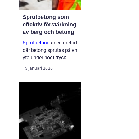
Sprutbetong som
effektiv förstärkning
av berg och betong
Sprutbetong
är en metod
där betong sprutas på en
yta under högt tryck i
stället för att gjutas i
13 januari 2026
formar. Tekniken a...