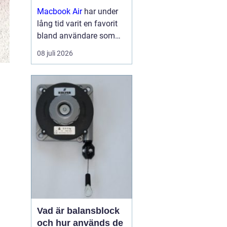
Macbook Air
har under
lång tid varit en favorit
bland användare som
vill ha en lätt, smidig och
08 juli 2026
samtidigt kraftfull dator
för arbete, studier och
kreativitet. Med apples
egna chip har serien
tagit...
Vad är balansblock
och hur används de