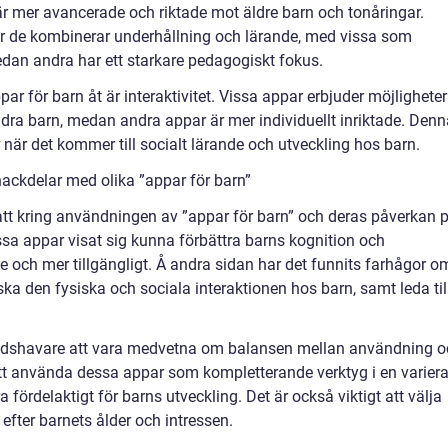
r mer avancerade och riktade mot äldre barn och tonåringar.
ur de kombinerar underhållning och lärande, med vissa som
dan andra har ett starkare pedagogiskt fokus.
ar för barn åt är interaktivitet. Vissa appar erbjuder möjligheter
ndra barn, medan andra appar är mer individuellt inriktade. Denn
or när det kommer till socialt lärande och utveckling hos barn.
ackdelar med olika ”appar för barn”
batt kring användningen av ”appar för barn” och deras påverkan 
ssa appar visat sig kunna förbättra barns kognition och
re och mer tillgängligt. Å andra sidan har det funnits farhågor o
ska den fysiska och sociala interaktionen hos barn, samt leda til
rdnadshavare att vara medvetna om balansen mellan användning 
tt använda dessa appar som kompletterande verktyg i en varier
fördelaktigt för barns utveckling. Det är också viktigt att välja
efter barnets ålder och intressen.