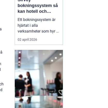
bokningssystem så
kan hotell och
uthyrning ta nästa
Ett bokningssystem är
steg
hjärtat i alla
a
verksamheter som hyr ut
rum, stugor eller andra
02 april 2026
objekt. När bokningarna
flyttar från telefon och
på
mejl till webben behövs
verktyg som är lätta att
m
förstå, fungerar dygnet
l
runt och minskar risken
för dubbelbokningar...
och
ad