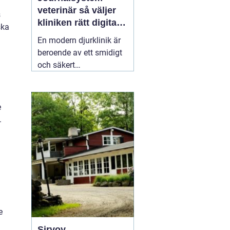
veterinär så väljer
s
kliniken rätt digitalt
ska
stöd
En modern djurklinik är
beroende av ett smidigt
och säkert
journalsystem. Utan ett
fungerande digitalt flöde
blir vardagen snabbt
e
rörig: dubbelbokningar,
.
svåröverskådliga
journaler och onödigt
administrativt arbete. Ett
03 april 2026
e
Sirvoy