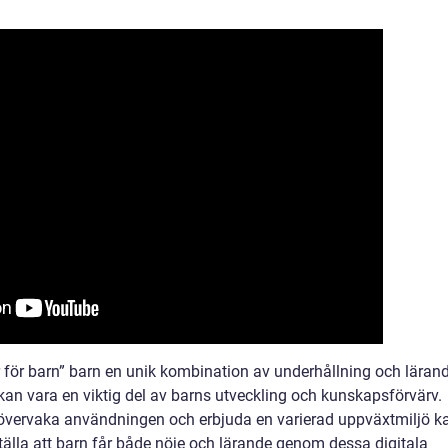
för barn” barn en unik kombination av underhållning och läran
an vara en viktig del av barns utveckling och kunskapsförvärv.
övervaka användningen och erbjuda en varierad uppväxtmiljö k
älla att barn får både nöje och lärande genom dessa digitala