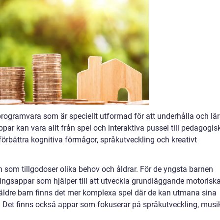
programvara som är speciellt utformad för att underhålla och lä
ar kan vara allt från spel och interaktiva pussel till pedagogis
örbättra kognitiva förmågor, språkutveckling och kreativt
rn som tillgodoser olika behov och åldrar. För de yngsta barnen
ningsappar som hjälper till att utveckla grundläggande motorisk
äldre barn finns det mer komplexa spel där de kan utmana sina
. Det finns också appar som fokuserar på språkutveckling, musi