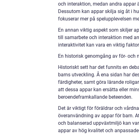
och interaktion, medan andra appar ä
Dessutom kan appar skilja sig åt i h
fokuserar mer på spelupplevelsen me
En annan viktig aspekt som skiljer app
till samarbete och interaktion med a
interaktivitet kan vara en viktig fakt
En historisk genomgång av för- och n
Historiskt sett har det funnits en de
barns utveckling. Å ena sidan har de
färdigheter, samt göra lärande roliga
att dessa appar kan ersätta eller min
beroendeframkallande beteenden.
Det är viktigt för föräldrar och vå
överanvändning av appar för barn. A
och balanserad uppväxtmiljö kan vara 
appar av hög kvalitet och anpassade 