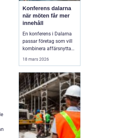
Konferens dalarna
när möten får mer
innehåll
En konferens i Dalarna
passar företag som vill
kombinera affärsnytta
med miljöer som ger
18 mars 2026
lugn, fokus och energi.
Här möts klassisk
landsbygd, djupa skogar,
glittrande sjöar och en
levande kulturhistoria
mitt i Sverige, på rimligt
avstånd från storst...
de
an