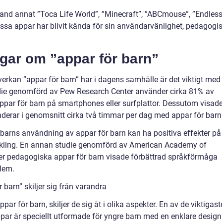
land annat ”Toca Life World”, ”Minecraft”, ”ABCmouse”, ”Endles
sa appar har blivit kända för sin användarvänlighet, pedagogi
ngar om ”appar för barn”
verkan ”appar för barn” har i dagens samhälle är det viktigt med
tudie genomförd av Pew Research Center använder cirka 81% av
appar för barn på smartphones eller surfplattor. Dessutom visad
enderar i genomsnitt cirka två timmar per dag med appar för barn
t barns användning av appar för barn kan ha positiva effekter på
ckling. En annan studie genomförd av American Academy of
er pedagogiska appar för barn visade förbättrad språkförmåga
lem.
 barn” skiljer sig från varandra
ppar för barn, skiljer de sig åt i olika aspekter. En av de viktigast
par är speciellt utformade för yngre barn med en enklare design