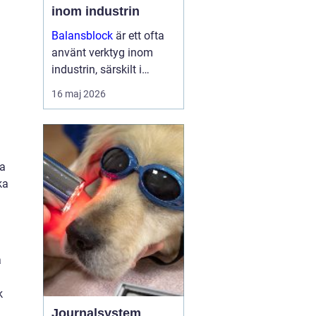
inom industrin
Balansblock
är ett ofta
använt verktyg inom
industrin, särskilt i
verkstads- och
16 maj 2026
produktionsmiljöer, där
det hjälper till att
effektivisera
arbetsfl&oum...
ra
ka
a
k
Journalsystem