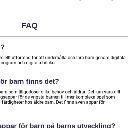
FAQ
n?
ciellt utformad för att underhålla och lära barn genom digitala
program och digitala böcker.
för barn finns det?
barn som tillgodoser olika behov och åldrar. Det kan vara allt
ngsappar för de yngsta barnen till mer komplexa spel som
ärdigheter hos äldre barn. Det finns även appar för
appar för barn på barns utveckling?