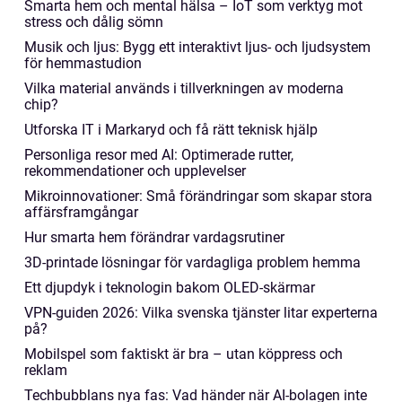
Smarta hem och mental hälsa – IoT som verktyg mot
stress och dålig sömn
Musik och ljus: Bygg ett interaktivt ljus- och ljudsystem
för hemmastudion
Vilka material används i tillverkningen av moderna
chip?
Utforska IT i Markaryd och få rätt teknisk hjälp
Personliga resor med AI: Optimerade rutter,
rekommendationer och upplevelser
Mikroinnovationer: Små förändringar som skapar stora
affärsframgångar
Hur smarta hem förändrar vardagsrutiner
3D-printade lösningar för vardagliga problem hemma
Ett djupdyk i teknologin bakom OLED-skärmar
VPN-guiden 2026: Vilka svenska tjänster litar experterna
på?
Mobilspel som faktiskt är bra – utan köppress och
reklam
Techbubblans nya fas: Vad händer när AI-bolagen inte