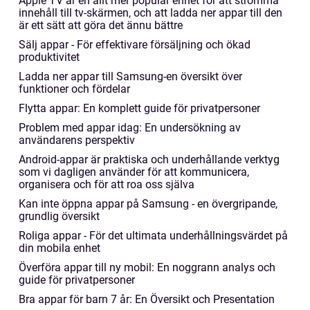
Apple TV är en allt mer populär enhet för att strömma
innehåll till tv-skärmen, och att ladda ner appar till den
är ett sätt att göra det ännu bättre
Sälj appar - För effektivare försäljning och ökad
produktivitet
Ladda ner appar till Samsung-en översikt över
funktioner och fördelar
Flytta appar: En komplett guide för privatpersoner
Problem med appar idag: En undersökning av
användarens perspektiv
Android-appar är praktiska och underhållande verktyg
som vi dagligen använder för att kommunicera,
organisera och för att roa oss själva
Kan inte öppna appar på Samsung - en övergripande,
grundlig översikt
Roliga appar - För det ultimata underhållningsvärdet på
din mobila enhet
Överföra appar till ny mobil: En noggrann analys och
guide för privatpersoner
Bra appar för barn 7 år: En Översikt och Presentation