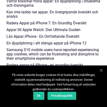
Varför kraschar mina appar: En djupdykning i orsakerna
och lösningarna
Kan inte ladda ner appar: En övergripande översikt och
analys
Radera Appar på iPhone 7: En Grundlig Översikt
Appar till Apple Watch: Den Ultimata Guiden
Lås Appar iPhone - En Omfattande Översikt
En djupdykning i att stänga appar på iPhone 12
Samsung S10 mobile users have reported experiencing
app crashes, which can be frustrating and disruptive to
their smartphone experience
Radera appar på iPhone - en grundlig översikt
Låsa appar iPhone: En fördjupande analys av
På vores website bruges cookies til at huske dine indstillinger,
säkerhetsfunktioner
statistik og personalisering af indhold og annoncer. Denne
Problem med appar - en översikt
information deles med tredjepart. Ved fortsat brug af websiden
365 rita appar - En oöverträffad kreativ möjlighet för
godkender du cookiepolitikken.
bilentusiaster
Ok
Privatlivspolitik
Problem med Android-appar: En grundlig genomgång