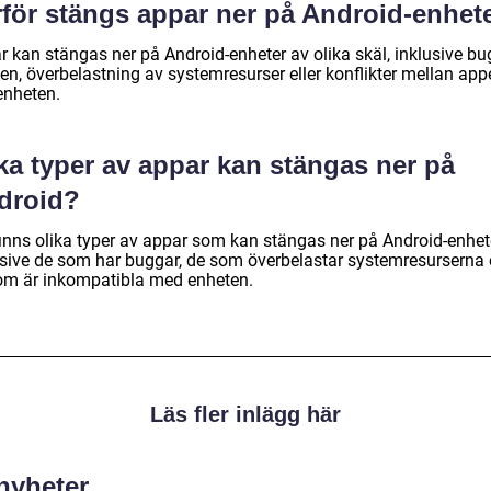
rför stängs appar ner på Android-enhet
r kan stängas ner på Android-enheter av olika skäl, inklusive bu
en, överbelastning av systemresurser eller konflikter mellan app
enheten.
ka typer av appar kan stängas ner på
droid?
finns olika typer av appar som kan stängas ner på Android-enhete
usive de som har buggar, de som överbelastar systemresurserna e
om är inkompatibla med enheten.
Läs fler inlägg här
 nyheter