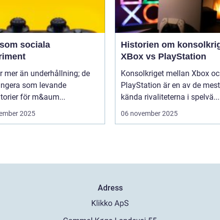
 som sociala
Historien om konsolkrig
riment
XBox vs PlayStation
r mer än underhållning; de
Konsolkriget mellan Xbox o
ungera som levande
PlayStation är en av de mest
torier för m&aum...
kända rivaliteterna i spelvä...
ember 2025
06 november 2025
Adress