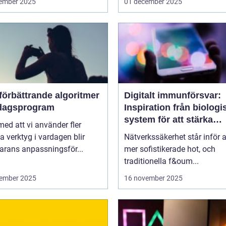
ember 2025
01 december 2025
förbättrande algoritmer
Digitalt immunförsvar:
rdagsprogram
Inspiration från biologi
system för att stärka
 med att vi använder fler
nätverkssäkerhet
la verktyg i vardagen blir
Nätverkssäkerhet står inför a
arans anpassningsför...
mer sofistikerade hot, och
traditionella f&oum...
ember 2025
16 november 2025