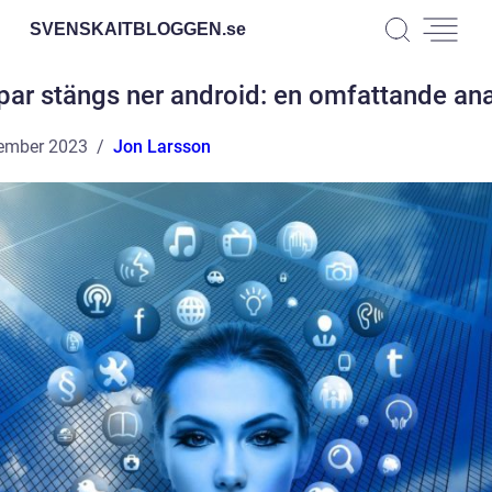
SVENSKAITBLOGGEN.
se
par stängs ner android: en omfattande ana
ember 2023
Jon Larsson