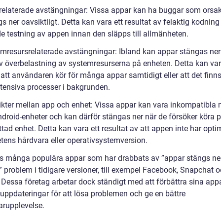
relaterade avstängningar: Vissa appar kan ha buggar som orsak
s ner oavsiktligt. Detta kan vara ett resultat av felaktig kodning 
de testning av appen innan den släpps till allmänheten.
emresursrelaterade avstängningar: Ibland kan appar stängas ner
v överbelastning av systemresurserna på enheten. Detta kan va
 att användaren kör för många appar samtidigt eller att det finn
ntensiva processer i bakgrunden.
likter mellan app och enhet: Vissa appar kan vara inkompatibla
ndroid-enheter och kan därför stängas ner när de försöker köra 
ttad enhet. Detta kan vara ett resultat av att appen inte har opti
etens hårdvara eller operativsystemversion.
ns många populära appar som har drabbats av ”appar stängs ne
” problem i tidigare versioner, till exempel Facebook, Snapchat 
. Dessa företag arbetar dock ständigt med att förbättra sina app
 uppdateringar för att lösa problemen och ge en bättre
rupplevelse.