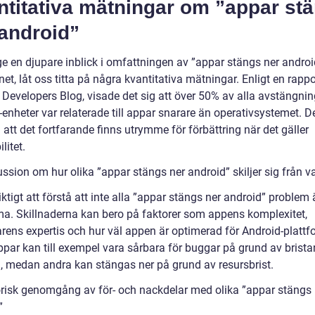
ntitativa mätningar om ”appar st
 android”
ge en djupare inblick i omfattningen av ”appar stängs ner androi
t, låt oss titta på några kvantitativa mätningar. Enligt en rappo
 Developers Blog, visade det sig att över 50% av alla avstängni
enheter var relaterade till appar snarare än operativsystemet. D
 att det fortfarande finns utrymme för förbättring när det gäller
litet.
ssion om hur olika ”appar stängs ner android” skiljer sig från v
iktigt att förstå att inte alla ”appar stängs ner android” problem 
. Skillnaderna kan bero på faktorer som appens komplexitet,
arens expertis och hur väl appen är optimerad för Android-plattf
ppar kan till exempel vara sårbara för buggar på grund av brist
g, medan andra kan stängas ner på grund av resursbrist.
orisk genomgång av för- och nackdelar med olika ”appar stängs 
”