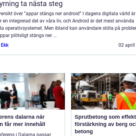
yrning ta nästa steg
ersikt över ”appar stängs ner android” I dagens digitala värld är
 en integrerad del av våra liv, och Android är det mest använda
la operativsystemet. Men ibland kan användare stöta på probl
ppar plötsligt stängs ner ...
 Ekk
02 april
rens dalarna när
Sprutbetong som effekt
 får mer innehåll
förstärkning av berg o
betong
ferens i Dalarna passar