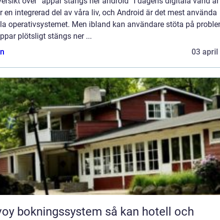
ersikt över ”appar stängs ner android” I dagens digitala värld är
 en integrerad del av våra liv, och Android är det mest använda
la operativsystemet. Men ibland kan användare stöta på probl
ppar plötsligt stängs ner ...
n
03 april
y bokningssystem så kan hotell och