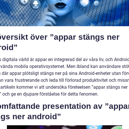
versikt över ”appar stängs ner
roid”
 digitala värld är appar en integrerad del av våra liv, och Android
vända mobila operativsystemet. Men ibland kan användare stö
 där appar plötsligt stängs ner på sina Android-enheter utan för
n vara frustrerande och leda till förlorad produktivitet och missn
 artikeln kommer vi att undersöka företeelsen ”appar stängs ner
” och ge en djupare förståelse för detta fenomen.
omfattande presentation av ”appa
ngs ner android”