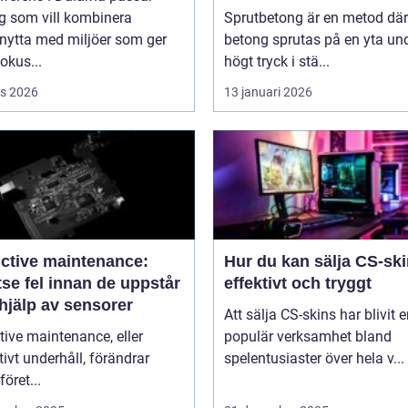
g som vill kombinera
Sprutbetong är en metod där
nytta med miljöer som ger
betong sprutas på en yta un
fokus...
högt tryck i stä...
s 2026
13 januari 2026
ictive maintenance:
Hur du kan sälja CS-sk
se fel innan de uppstår
effektivt och tryggt
hjälp av sensorer
Att sälja CS-skins har blivit 
tive maintenance, eller
populär verksamhet bland
tivt underhåll, förändrar
spelentusiaster över hela v...
föret...