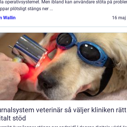
la operativsystemet. Men ibland kan användare stöta på probl
ppar plötsligt stängs ner ...
 Wallin
16 maj
lsystem veterinär så väljer kliniken rätt
italt stöd