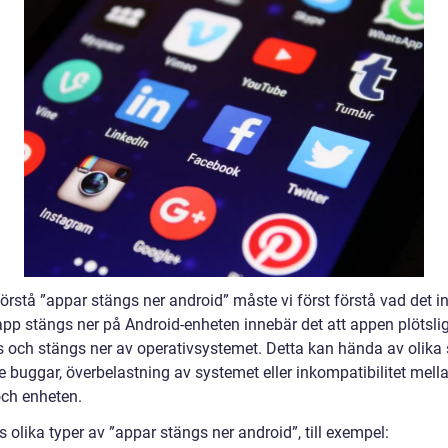
förstå ”appar stängs ner android” måste vi först förstå vad det i
app stängs ner på Android-enheten innebär det att appen plötslig
s och stängs ner av operativsystemet. Detta kan hända av olika 
e buggar, överbelastning av systemet eller inkompatibilitet mell
ch enheten.
s olika typer av ”appar stängs ner android”, till exempel: