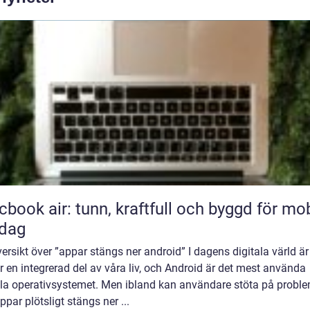
book air: tunn, kraftfull och byggd för mob
rdag
ersikt över ”appar stängs ner android” I dagens digitala värld är
 en integrerad del av våra liv, och Android är det mest använda
la operativsystemet. Men ibland kan användare stöta på probl
ppar plötsligt stängs ner ...