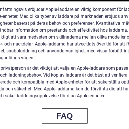
attningsvis erbjuder Apple-laddare en viktig komponent för la
e-enheter. Med olika typer av laddare på marknaden erbjuds an
igheter baserat på deras behov och preferenser. Kvantitativa mä
ändbar information om prestanda och effektivitet hos laddarna. 
iktigt att vara medveten om skillnaderna mellan olika modeller 
r- och nackdelar. Apple-laddarna har utvecklats över tid för att f
het, snabbladdning och användarvänlighet, med vissa förbättrin
gar längs vägen.
privatperson är det viktigt att välja en Apple-laddare som passa
och laddningsbehov. Vid köp av laddare är det bäst att verifiera 
fierade och kompatibla med Apple-enheter för att säkerställa opt
da och säkerhet. Med Apple-laddarna kan du förvänta dig att ha
och säker laddningsupplevelse för dina Apple-enheter.
FAQ