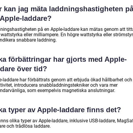
r kan jag mäta laddningshastigheten p
 Apple-laddare?
ningshastigheten på en Apple-laddare kan mätas genom att titt
wattstyrka eller milliampere. En högre wattstyrka eller strömsty
indikera snabbare laddning.
ka förbättringar har gjorts med Apple-
dare över tid?
e-laddare har förbättrats genom att erbjuda ökad hållbarhet och
ktivitet, introducera snabbladdningstekniker och vara mer
ndarvänliga, som exempelvis magnetiska anslutningar.
ka typer av Apple-laddare finns det?
finns olika typer av Apple-laddare, inklusive USB-laddare, MagSa
are och trådlösa laddare.