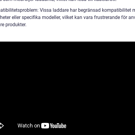
tibilitetsproblem: Vissa laddare har begränsad kompatibilitet
heter eller specifika modeller, vilket kan vara frustrerande för a
re produkter.