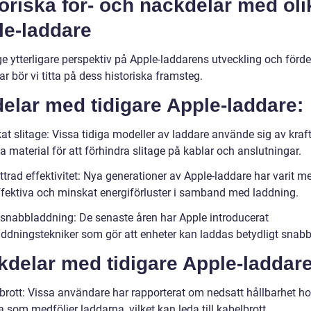
oriska för- och nackdelar med oli
le-laddare
ge ytterligare perspektiv på Apple-laddarens utveckling och förde
r bör vi titta på dess historiska framsteg.
elar med tidigare Apple-laddare:
t slitage: Vissa tidiga modeller av laddare använde sig av kraft
ka material för att förhindra slitage på kablar och anslutningar.
trad effektivitet: Nya generationer av Apple-laddare har varit m
ffektiva och minskat energiförluster i samband med laddning.
snabbladdning: De senaste åren har Apple introducerat
ddningstekniker som gör att enheter kan laddas betydligt snabb
delar med tidigare Apple-laddare
brott: Vissa användare har rapporterat om nedsatt hållbarhet h
 som medföljer laddarna, vilket kan leda till kabelbrott.