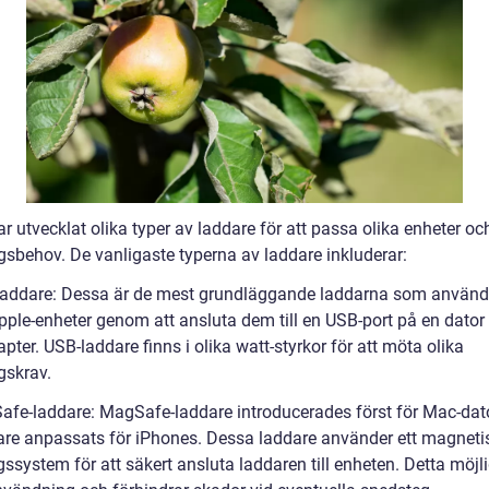
r utvecklat olika typer av laddare för att passa olika enheter oc
gsbehov. De vanligaste typerna av laddare inkluderar:
laddare: Dessa är de mest grundläggande laddarna som används
pple-enheter genom att ansluta dem till en USB-port på en dator 
ter. USB-laddare finns i olika watt-styrkor för att möta olika
gskrav.
afe-laddare: MagSafe-laddare introducerades först för Mac-dat
are anpassats för iPhones. Dessa laddare använder ett magneti
ssystem för att säkert ansluta laddaren till enheten. Detta möjl