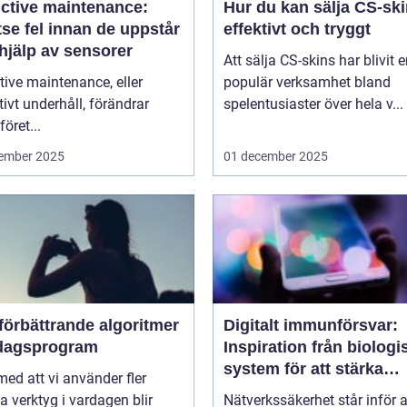
ictive maintenance:
Hur du kan sälja CS-sk
se fel innan de uppstår
effektivt och tryggt
hjälp av sensorer
Att sälja CS-skins har blivit 
tive maintenance, eller
populär verksamhet bland
tivt underhåll, förändrar
spelentusiaster över hela v...
föret...
ember 2025
01 december 2025
förbättrande algoritmer
Digitalt immunförsvar:
rdagsprogram
Inspiration från biologi
system för att stärka
 med att vi använder fler
nätverkssäkerhet
la verktyg i vardagen blir
Nätverkssäkerhet står inför a