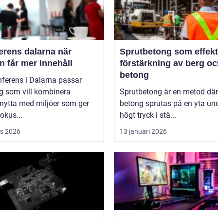
rens dalarna när
Sprutbetong som effekt
 får mer innehåll
förstärkning av berg o
betong
ferens i Dalarna passar
g som vill kombinera
Sprutbetong är en metod där
nytta med miljöer som ger
betong sprutas på en yta un
fokus...
högt tryck i stä...
s 2026
13 januari 2026