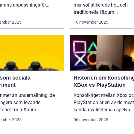
arans anpassningsför...
mer sofistikerade hot, och
traditionella f&oum...
ember 2025
16 november 2025
 som sociala
Historien om konsolkrig
riment
XBox vs PlayStation
r mer än underhållning; de
Konsolkriget mellan Xbox o
ungera som levande
PlayStation är en av de mest
torier för m&aum...
kända rivaliteterna i spelvä...
ember 2025
06 november 2025