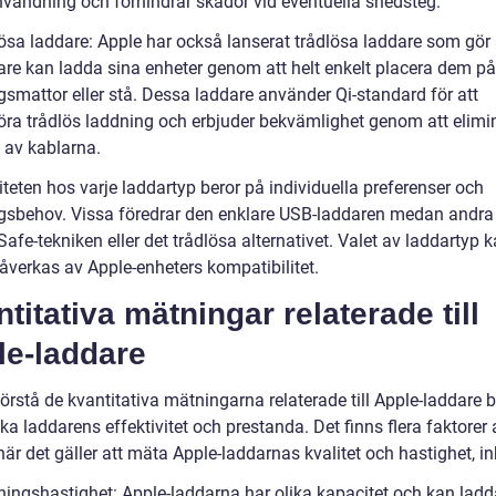
nvändning och förhindrar skador vid eventuella snedsteg.
lösa laddare: Apple har också lanserat trådlösa laddare som gör 
re kan ladda sina enheter genom att helt enkelt placera dem på
gsmattor eller stå. Dessa laddare använder Qi-standard för att
öra trådlös laddning och erbjuder bekvämlighet genom att elimi
 av kablarna.
teten hos varje laddartyp beror på individuella preferenser och
gsbehov. Vissa föredrar den enklare USB-laddaren medan andra
fe-tekniken eller det trådlösa alternativet. Valet av laddartyp 
åverkas av Apple-enheters kompatibilitet.
titativa mätningar relaterade till
le-laddare
förstå de kvantitativa mätningarna relaterade till Apple-laddare 
ka laddarens effektivitet och prestanda. Det finns flera faktorer 
är det gäller att mäta Apple-laddarnas kvalitet och hastighet, in
ningshastighet: Apple-laddarna har olika kapacitet och kan ladd