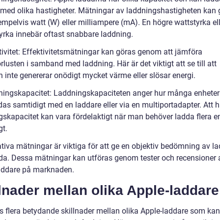
 med olika hastigheter. Mätningar av laddningshastigheten kan 
mpelvis watt (W) eller milliampere (mA). En högre wattstyrka ell
yrka innebär oftast snabbare laddning.
tivitet: Effektivitetsmätningar kan göras genom att jämföra
rlusten i samband med laddning. Här är det viktigt att se till att
 inte genererar onödigt mycket värme eller slösar energi.
ningskapacitet: Laddningskapaciteten anger hur många enhete
das samtidigt med en laddare eller via en multiportadapter. Att 
gskapacitet kan vara fördelaktigt när man behöver ladda flera e
gt.
ativa mätningar är viktiga för att ge en objektiv bedömning av l
da. Dessa mätningar kan utföras genom tester och recensioner a
addare på marknaden.
lnader mellan olika Apple-laddare
ns flera betydande skillnader mellan olika Apple-laddare som kan