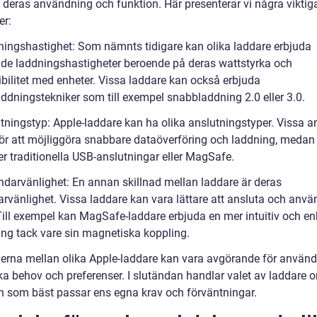
 deras användning och funktion. Här presenterar vi några viktig
er:
ningshastighet: Som nämnts tidigare kan olika laddare erbjuda
nde laddningshastigheter beroende på deras wattstyrka och
bilitet med enheter. Vissa laddare kan också erbjuda
ddningstekniker som till exempel snabbladdning 2.0 eller 3.0.
utningstyp: Apple-laddare kan ha olika anslutningstyper. Vissa 
ör att möjliggöra snabbare dataöverföring och laddning, medan
r traditionella USB-anslutningar eller MagSafe.
ndarvänlighet: En annan skillnad mellan laddare är deras
rvänlighet. Vissa laddare kan vara lättare att ansluta och anv
Till exempel kan MagSafe-laddare erbjuda en mer intuitiv och en
ing tack vare sin magnetiska koppling.
derna mellan olika Apple-laddare kan vara avgörande för använ
ka behov och preferenser. I slutändan handlar valet av laddare o
en som bäst passar ens egna krav och förväntningar.