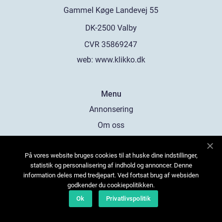
web:
www.klikko.dk
Menu
Annonsering
Om oss
Cookies
På vores website bruges cookies til at huske dine indstillinger,
Kontakta oss
statistik og personalisering af indhold og annoncer. Denne
Sitemap
information deles med tredjepart. Ved fortsat brug af websiden
godkender du cookiepolitikken.
Ok
Privatlivspolitik