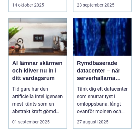
längre enb...
fall ä...
14 oktober 2025
23 september 2025
AI lämnar skärmen
Rymdbaserade
och kliver nu in i
datacenter – när
ditt vardagsrum
serverhallarna
lämnar jorden
Tidigare har den
Tänk dig ett datacenter
artificiella intelligensen
som snurrar tyst i
mest känts som en
omloppsbana, långt
abstrakt kraft gömd
ovanför molnen och
bakom ly...
bor...
01 september 2025
27 augusti 2025