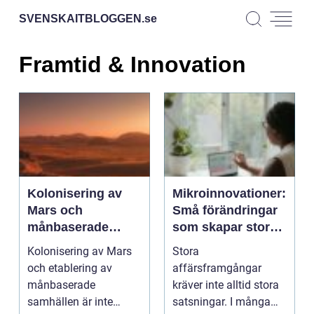
SVENSKAITBLOGGEN.
se
Framtid & Innovation
Kolonisering av
Mikroinnovationer:
Mars och
Små förändringar
månbaserade
som skapar stora
samhällen –
affärsframgångar
Kolonisering av Mars
Stora
tekniken som gör
och etablering av
affärsframgångar
det möjligt
månbaserade
kräver inte alltid stora
samhällen är inte
satsningar. I många