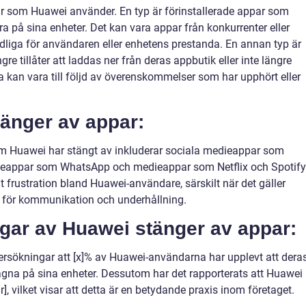
ar som Huawei använder. En typ är förinstallerade appar som
vera på sina enheter. Det kan vara appar från konkurrenter eller
dliga för användaren eller enhetens prestanda. En annan typ är
e tillåter att laddas ner från deras appbutik eller inte längre
a kan vara till följd av överenskommelser som har upphört eller
änger av appar:
m Huawei har stängt av inkluderar sociala medieappar som
eappar som WhatsApp och medieappar som Netflix och Spotify
 frustration bland Huawei-användare, särskilt när det gäller
a för kommunikation och underhållning.
ngar av Huawei stänger av appar:
dersökningar att [x]% av Huawei-användarna har upplevt att dera
ttagna på sina enheter. Dessutom har det rapporterats att Huawei
r], vilket visar att detta är en betydande praxis inom företaget.