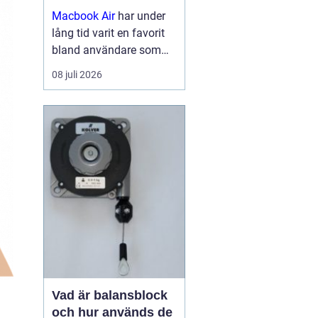
Macbook Air
har under
lång tid varit en favorit
bland användare som
vill ha en lätt, smidig och
08 juli 2026
samtidigt kraftfull dator
för arbete, studier och
kreativitet. Med apples
egna chip har serien
tagit...
Vad är balansblock
och hur används de