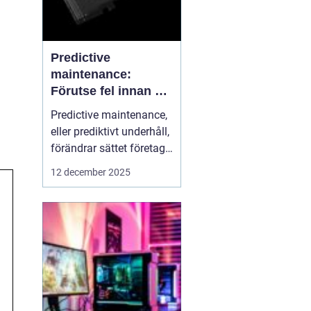
Predictive
maintenance:
Förutse fel innan de
uppstår med hjälp
Predictive maintenance,
av sensorer
eller prediktivt underhåll,
förändrar sättet företag
hanterar maskiner och
12 december 2025
utrustning. Istället för att
reagera först när något
går sönder, använder
system se...