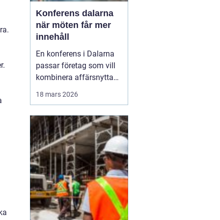
Konferens dalarna
när möten får mer
ra.
innehåll
En konferens i Dalarna
r.
passar företag som vill
kombinera affärsnytta
med miljöer som ger
18 mars 2026
a
lugn, fokus och energi.
Här möts klassisk
landsbygd, djupa skogar,
glittrande sjöar och en
levande kulturhistoria
mitt i Sverige, på rimligt
avstånd från storst...
ka