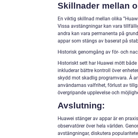
Skillnader mellan o
En viktig skillnad mellan olika ”Hua
Vissa avstängningar kan vara tillfäl
andra kan vara permanenta på grund a
appar som stängs av baserat på stabili
Historisk genomgång av för- och nac
Historiskt sett har Huawei mött både 
inkluderar bättre kontroll över enhet
skydd mot skadlig programvara. Å a
användarnas valfrihet, förlust av ti
övergripande upplevelse och möjlighe
Avslutning:
Huawei stänger av appar är en praxi
observatörer över hela världen. Genom
avstängningar, diskutera popularitet