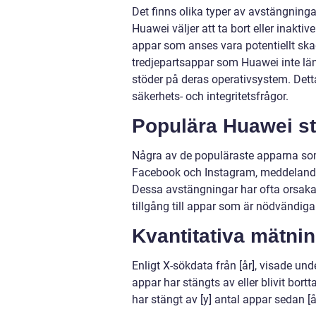
Det finns olika typer av avstängning
Huawei väljer att ta bort eller inakti
appar som anses vara potentiellt ska
tredjepartsappar som Huawei inte längr
stöder på deras operativsystem. Dett
säkerhets- och integritetsfrågor.
Populära Huawei st
Några av de populäraste apparna so
Facebook och Instagram, meddeland
Dessa avstängningar har ofta orsakat
tillgång till appar som är nödvändig
Kvantitativa mätni
Enligt X-sökdata från [år], visade un
appar har stängts av eller blivit bor
har stängt av [y] antal appar sedan [å