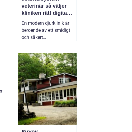
veterinär så väljer
kliniken rätt digitalt
stöd
En modern djurklinik är
beroende av ett smidigt
och säkert
journalsystem. Utan ett
fungerande digitalt flöde
blir vardagen snabbt
rörig: dubbelbokningar,
svåröverskådliga
journaler och onödigt
administrativt arbete. Ett
er
03 april 2026
Sirvoy