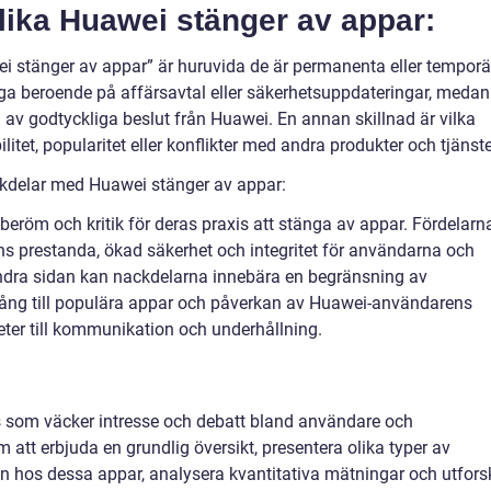
lika Huawei stänger av appar:
wei stänger av appar” är huruvida de är permanenta eller temporä
liga beroende på affärsavtal eller säkerhetsuppdateringar, medan
v godtyckliga beslut från Huawei. En annan skillnad är vilka
tet, popularitet eller konflikter med andra produkter och tjänste
kdelar med Huawei stänger av appar:
beröm och kritik för deras praxis att stänga av appar. Fördelarn
ens prestanda, ökad säkerhet och integritet för användarna och
ndra sidan kan nackdelarna innebära en begränsning av
llgång till populära appar och påverkan av Huawei-användarens
ter till kommunikation och underhållning.
s som väcker intresse och debatt bland användare och
 att erbjuda en grundlig översikt, presentera olika typer av
en hos dessa appar, analysera kvantitativa mätningar och utfors