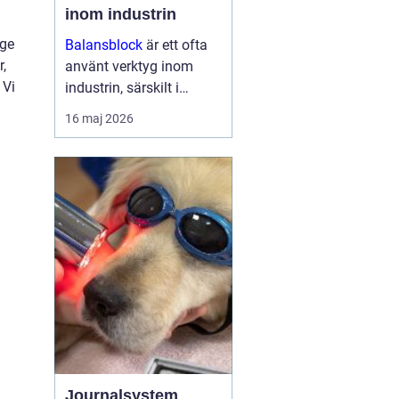
inom industrin
 ge
Balansblock
är ett ofta
,
använt verktyg inom
 Vi
industrin, särskilt i
verkstads- och
16 maj 2026
produktionsmiljöer, där
det hjälper till att
effektivisera
arbetsfl&oum...
Journalsystem