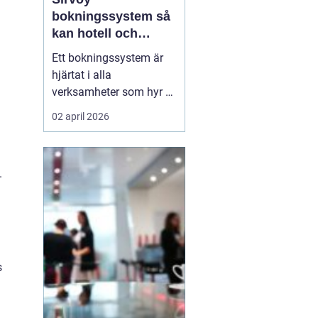
bokningssystem så
kan hotell och
uthyrning ta nästa
Ett bokningssystem är
steg
hjärtat i alla
verksamheter som hyr ut
rum, stugor eller andra
02 april 2026
objekt. När bokningarna
flyttar från telefon och
mejl till webben behövs
.
verktyg som är lätta att
förstå, fungerar dygnet
runt och minskar risken
för dubbelbokningar...
s