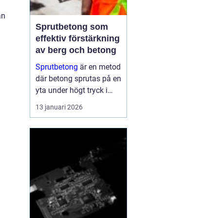
an
Sprutbetong som
effektiv förstärkning
av berg och betong
Sprutbetong
är en metod
där betong sprutas på en
yta under högt tryck i
stället för att gjutas i
13 januari 2026
formar. Tekniken a...