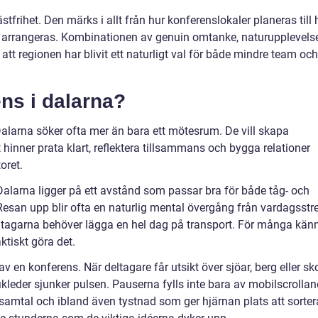
stfrihet. Den märks i allt från hur konferenslokaler planeras till 
er arrangeras. Kombinationen av genuin omtanke, naturupplevels
t regionen har blivit ett naturligt val för både mindre team och
ens i dalarna?
alarna söker ofta mer än bara ett mötesrum. De vill skapa
nner prata klart, reflektera tillsammans och bygga relationer
oret.
 Dalarna ligger på ett avstånd som passar bra för både tåg- och
 Resan upp blir ofta en naturlig mental övergång från vardagsstr
 deltagarna behöver lägga en hel dag på transport. För många kän
ktiskt göra det.
 av en konferens. När deltagare får utsikt över sjöar, berg eller sk
afikleder sjunker pulsen. Pauserna fylls inte bara av mobilscrollan
amtal och ibland även tystnad som ger hjärnan plats att sorter