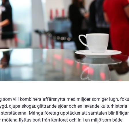
g som vill kombinera affärsnytta med miljöer som ger lugn, fok
gd, djupa skogar, glittrande sjöar och en levande kulturhistoria
n storstäderna. Många företag upptäcker att samtalen blir ärligar
r mötena flyttas bort från kontoret och in i en miljö som både