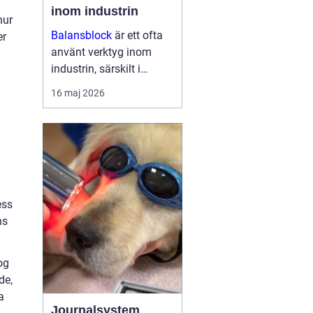
inom industrin
hur
Balansblock
är ett ofta
er
använt verktyg inom
industrin, särskilt i
verkstads- och
16 maj 2026
produktionsmiljöer, där
det hjälper till att
effektivisera
arbetsfl&oum...
ess
ns
og
de,
a
Journalsystem