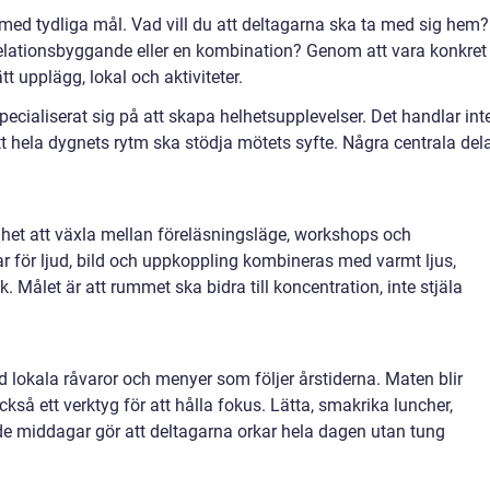
 med tydliga mål. Vad vill du att deltagarna ska ta med sig hem?
 relationsbyggande eller en kombination? Genom att vara konkret
ätt upplägg, lokal och aktiviteter.
cialiserat sig på att skapa helhetsupplevelser. Det handlar int
t hela dygnets rytm ska stödja mötets syfte. Några centrala del
ighet att växla mellan föreläsningsläge, workshops och
 för ljud, bild och uppkoppling kombineras med varmt ljus,
 Målet är att rummet ska bidra till koncentration, inte stjäla
lokala råvaror och menyer som följer årstiderna. Maten blir
så ett verktyg för att hålla fokus. Lätta, smakrika luncher,
de middagar gör att deltagarna orkar hela dagen utan tung