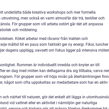
t underlätta både kreativa workshops och mer formella
utrustning, men också en varm atmosfär där trä, textilier och
känsla. För grupper som vill arbeta ostört går det att anpassa
storlek och möblering.
istelsen. Köket arbetar med råvaror från trakten och
je måltid till en paus som faktiskt ger ny energi. Fikor, luncher
jer dagens upplägg, oavsett om fokus ligger på intensiva möte
nlighet. Rummen är individuellt inredda och knyter an till
Efter en dag med möten kan deltagarna dra sig tillbaka, varva ner
rogram. För grupper som vill höja nivån på återhämtningen finn
r, något som ofta uppskattas av medarbetare som har en aktiv
an och närhet till naturen, gör det enkelt att lägga in utomhusinsl
nd vid vattnet eller en aktivitet i närmiljön ger naturliga
jö, service och historia gör att många företag återkommer hit 