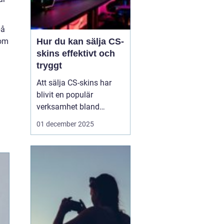
på
Hur du kan sälja CS-
som
skins effektivt och
tryggt
Att sälja CS-skins har
blivit en populär
verksamhet bland
spelentusiaster över hela
01 december 2025
världen. Dessa digitala
föremål har inte bara
estetisk betydelse utan
kan även generera
verkliga inkomster. Men
hur kan man navige...