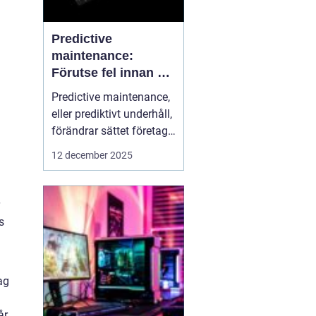
Predictive
maintenance:
Förutse fel innan de
uppstår med hjälp
Predictive maintenance,
av sensorer
eller prediktivt underhåll,
förändrar sättet företag
n
hanterar maskiner och
12 december 2025
utrustning. Istället för att
reagera först när något
går sönder, använder
system se...
s
ag
år