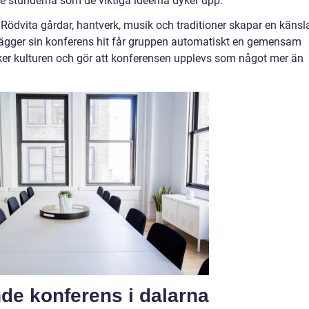
ade stunderna som de viktiga idéerna dyker upp.
. Rödvita gårdar, hantverk, musik och traditioner skapar en känsl
ägger sin konferens hit får gruppen automatiskt en gemensam
rker kulturen och gör att konferensen upplevs som något mer än
de konferens i dalarna