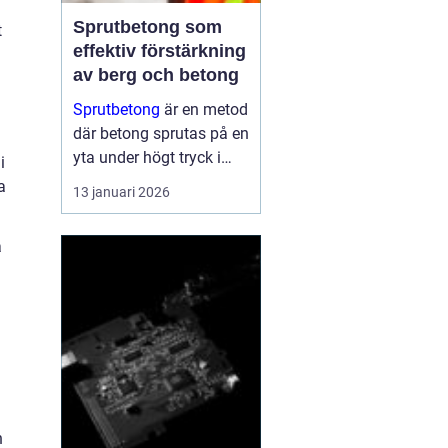
Sprutbetong som
t
effektiv förstärkning
av berg och betong
Sprutbetong
är en metod
där betong sprutas på en
yta under högt tryck i
i
stället för att gjutas i
a
13 januari 2026
formar. Tekniken a...
a
h