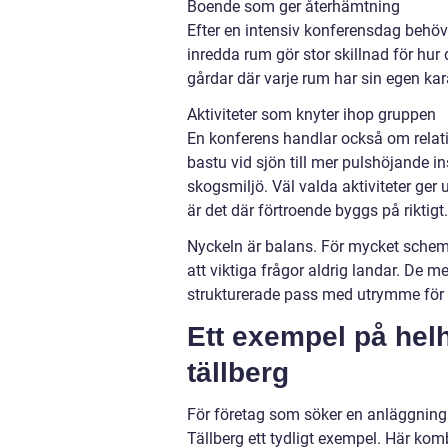
Boende som ger återhämtning
Efter en intensiv konferensdag behöve
inredda rum gör stor skillnad för hur
gårdar där varje rum har sin egen kara
Aktiviteter som knyter ihop gruppen
En konferens handlar också om relati
bastu vid sjön till mer pulshöjande 
skogsmiljö. Väl valda aktiviteter ge
är det där förtroende byggs på riktigt.
Nyckeln är balans. För mycket schema
att viktiga frågor aldrig landar. De 
strukturerade pass med utrymme för 
Ett exempel på hel
tällberg
För företag som söker en anläggning
Tällberg ett tydligt exempel. Här kom