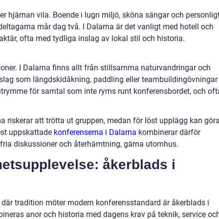
r hjärnan vila. Boende i lugn miljö, sköna sängar och personlig
 deltagarna mår dag två. I Dalarna är det vanligt med hotell och
ktär, ofta med tydliga inslag av lokal stil och historia.
oner. I Dalarna finns allt från stillsamma naturvandringar och
inslag som längdskidåkning, paddling eller teambuildingövningar 
r utrymme för samtal som inte ryms runt konferensbordet, och oft
 riskerar att trötta ut gruppen, medan för löst upplägg kan gör
mest uppskattade
konferenserna i Dalarna
kombinerar därför
fria diskussioner och återhämtning, gärna utomhus.
hetsupplevelse: åkerblads i
 där tradition möter modern konferensstandard är åkerblads i
bineras anor och historia med dagens krav på teknik, service oc