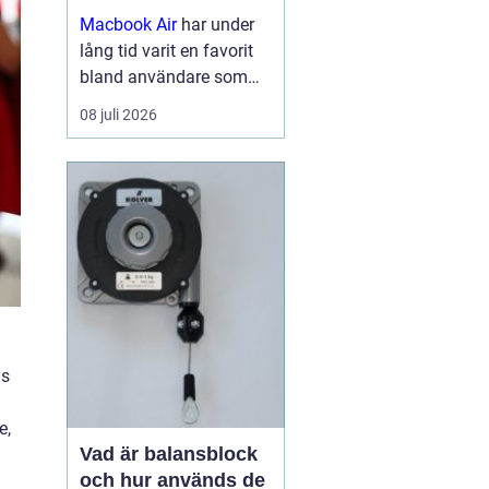
Macbook Air
har under
lång tid varit en favorit
bland användare som
vill ha en lätt, smidig och
08 juli 2026
samtidigt kraftfull dator
för arbete, studier och
kreativitet. Med apples
egna chip har serien
tagit...
us
e,
Vad är balansblock
och hur används de