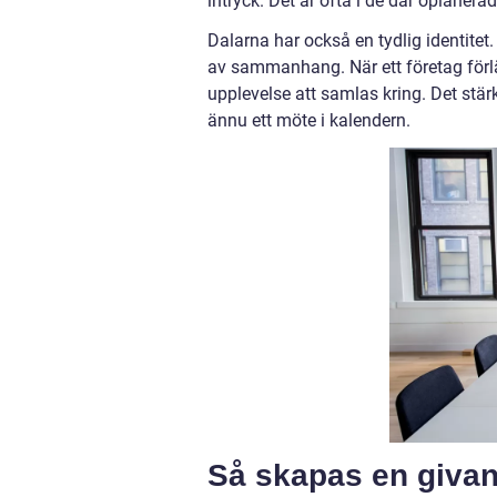
intryck. Det är ofta i de där oplaner
Dalarna har också en tydlig identitet
av sammanhang. När ett företag förl
upplevelse att samlas kring. Det stä
ännu ett möte i kalendern.
Så skapas en givan