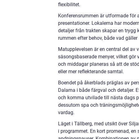
flexibilitet.
Konferensrummen är utformade för at
presentationer. Lokalerna har modern 
detaljer från trakten skapar en trygg 
rummen efter behov, både vad gäller 
Matupplevelsen är en central del av v
säsongsbaserade menyer, vilket gör var
och middagar planeras så att de stöd
eller mer reflekterande samtal.
Boendet på åkerblads präglas av perso
Dalarna i både färgval och detaljer. 
och komma utvilade till nästa dags p
dessutom spa och träningsmöjlighete
vardag.
Läget i Tällberg, med utsikt över Silj
i programmet. En kort promenad, en stu
andningspauser. Kombinationen av mil