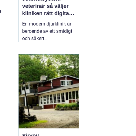
veterinär så väljer
a
kliniken rätt digitalt
stöd
En modern djurklinik är
beroende av ett smidigt
och säkert
journalsystem. Utan ett
fungerande digitalt flöde
blir vardagen snabbt
rörig: dubbelbokningar,
svåröverskådliga
journaler och onödigt
administrativt arbete. Ett
03 april 2026
Sirvoy