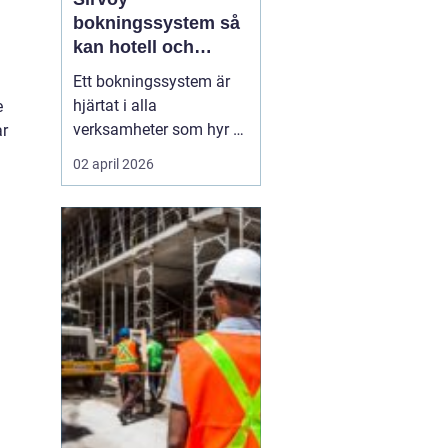
bokningssystem så
kan hotell och
uthyrning ta nästa
Ett bokningssystem är
steg
hjärtat i alla
e
verksamheter som hyr ut
ar
rum, stugor eller andra
02 april 2026
objekt. När bokningarna
flyttar från telefon och
mejl till webben behövs
verktyg som är lätta att
förstå, fungerar dygnet
runt och minskar risken
för dubbelbokningar...