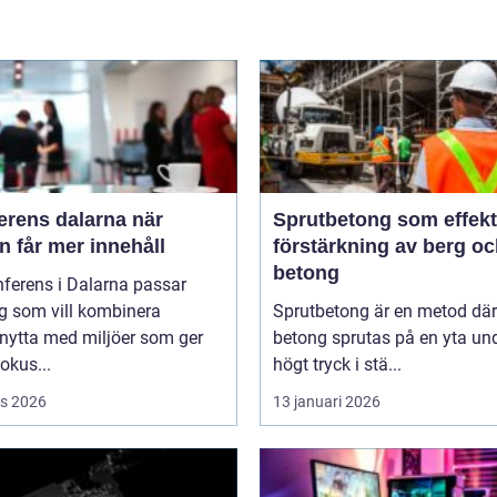
rens dalarna när
Sprutbetong som effekt
 får mer innehåll
förstärkning av berg o
betong
ferens i Dalarna passar
g som vill kombinera
Sprutbetong är en metod där
nytta med miljöer som ger
betong sprutas på en yta un
fokus...
högt tryck i stä...
s 2026
13 januari 2026