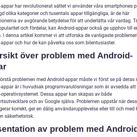
-appar har revolutionerat sättet vi använder våra smartphones 
 olika kategorier och tusentals appar tillgängliga, är de här
tionerna av avgörande betydelse för att underlätta vår vardag. T
pularitet och fördelar, kan Android-appar också ge upphov till e
. I denna artikel kommer vi att utforska de vanligaste problem
-appar och hur de kan påverka oss som bilentusiaster.
rsikt över problem med Android-
ar
 förstå problemen med Android-appar måste vi först se på deras 
-appar är i huvudsak programvarulösningar som är avsedda att
-operativsystemet. Dessa appar kan skapas av både
artsutvecklare och av Google själva. Problemen uppstår när des
gerar korrekt, ger en dålig användarupplevelse eller till och med
n säkerhetsrisk.
sentation av problem med Androi