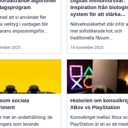
förbättrande algoritmer
Digitalt immunförsvar:
rdagsprogram
Inspiration från biologi
system för att stärka
 med att vi använder fler
nätverkssäkerhet
la verktyg i vardagen blir
Nätverkssäkerhet står inför a
arans anpassningsför...
mer sofistikerade hot, och
traditionella f&oum...
ember 2025
16 november 2025
 som sociala
Historien om konsolkrig
riment
XBox vs PlayStation
r mer än underhållning; de
Konsolkriget mellan Xbox o
ungera som levande
PlayStation är en av de mest