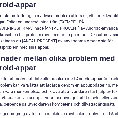
roid-appar
 förstå omfattningen av dessa problem utförs regelbundet kvanti
ar. Enligt en undersökning från [EXEMPEL PÅ
ÖKNINGSFIRMA], hade [ANTAL PROCENT] av Android-använda
 kraschar eller problem med prestanda på appar. Dessutom visa
kningen att [ANTAL PROCENT] av användarna oroade sig för
tsproblem med sina appar.
llnader mellan olika problem med
roid-appar
iktigt att notera att inte alla problem med Android-appar är lika
roblem kan vara lätta att åtgärda genom en appuppdatering, m
an vara mer komplexa och kräva att användaren tar hjälp av tek
. Vidare kan vissa appar vara mer benägna att krascha eller var
a, beroende på utvecklarens kompetens och tillvägagångssätt.
sk genomgång av för- och nackdelar med olika problem med And