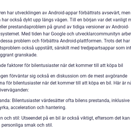
ren har utvecklingen av Android-appar förbättrats avsevärt, men
 har också dykt upp längs vägen. Till en början var det vanligt 
eller prestandaproblem på grund av tidiga versioner av Android-
vsystemet. Med tiden har Google och utvecklarcommunityn arbet
a dessa problem och förbättra Android-plattformen. Trots det har
tsproblem också uppstått, särskilt med tredjepartsappar som int
noggrant granskade.
e faktorer för bilentusiaster när det kommer till att köpa bil
ingen förväntar sig också en diskussion om de mest avgörande
na för bilentusiaster när det kommer till att köpa en bil. Här är 
 överväganden:
anda: Bilentusiaster värdesätter ofta bilens prestanda, inklusive
yrka, acceleration och hantering.
n och stil: Utseendet på en bil är också viktigt, eftersom det kan
 personliga smak och stil.