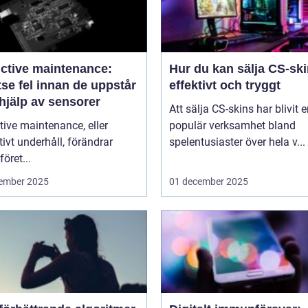
ictive maintenance:
Hur du kan sälja CS-sk
se fel innan de uppstår
effektivt och tryggt
hjälp av sensorer
Att sälja CS-skins har blivit 
tive maintenance, eller
populär verksamhet bland
tivt underhåll, förändrar
spelentusiaster över hela v...
föret...
ember 2025
01 december 2025