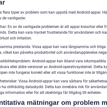
ar
ns flera typer av problem som kan uppstå med Android-appar. Hä
v de vanligaste:
har: En av de vanligaste problemen är att appar kraschar eller fr
nds. Detta kan vara mycket frustrerande för användaren och ka
förlust och irritation.
samma prestanda: Vissa appar kan vara långsamma och tröga 
, vilket kan påverka produktivitet och användarupplevelse negat
atibilitetsproblem: Android-appar kan ibland vara inkompatibl
dvara eller äldre versioner av Android-operativsystemet. Detta k
 appen inte fungerar korrekt eller att vissa funktioner inte är tillgän
rhetsrisker: Vissa Android-appar kan vara sårbara för säkerhetsa
n ha otillräcklig dataskydd. Detta kan innebära risk för använda
ga information eller för att obehöriga får tillgång till enheten.
ntitativa mätningar om problem 