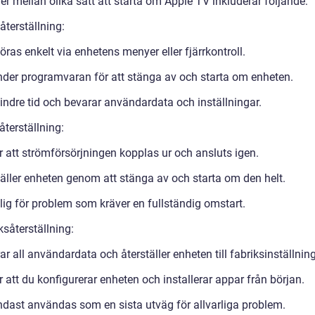
er mellan olika sätt att starta om Apple TV inkluderar följande:
återställning:
ras enkelt via enhetens menyer eller fjärrkontroll.
der programvaran för att stänga av och starta om enheten.
indre tid och bevarar användardata och inställningar.
återställning:
r att strömförsörjningen kopplas ur och ansluts igen.
täller enheten genom att stänga av och starta om den helt.
ig för problem som kräver en fullständig omstart.
ksåterställning:
r all användardata och återställer enheten till fabriksinställnin
 att du konfigurerar enheten och installerar appar från början.
ndast användas som en sista utväg för allvarliga problem.