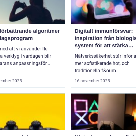
förbättrande algoritmer
Digitalt immunförsvar:
rdagsprogram
Inspiration från biologi
system för att stärka
 med att vi använder fler
nätverkssäkerhet
la verktyg i vardagen blir
Nätverkssäkerhet står inför a
arans anpassningsför...
mer sofistikerade hot, och
traditionella f&oum...
ember 2025
16 november 2025