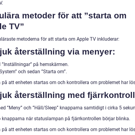
V.
lära metoder för att ”starta om
le TV”
läraste metoderna för att starta om Apple TV inkluderar:
juk återställning via menyer:
ll ”Inställningar” på hemskärmen.
 ”System” och sedan ”Starta om”.
a på att enheten startas om och kontrollera om problemet har lös
juk återställning med fjärrkontroll
 ned ”Meny” och ”Håll/Sleep” knapparna samtidigt i cirka 5 sekun
p knapparna när statuslampan på fjärrkontrollen börjar blinka.
a på att enheten startas om och kontrollera om problemet har lös