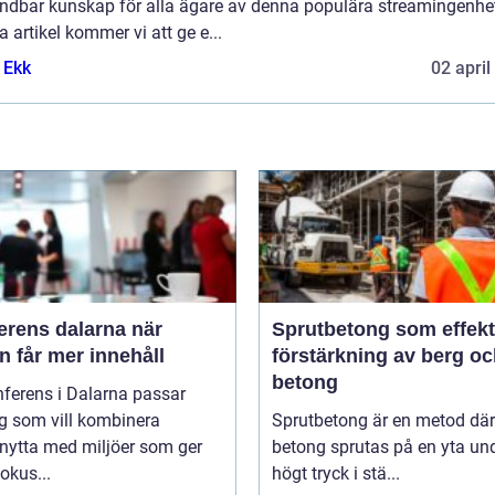
ndbar kunskap för alla ägare av denna populära streamingenhet
 artikel kommer vi att ge e...
 Ekk
02 april
rens dalarna när
Sprutbetong som effekt
 får mer innehåll
förstärkning av berg o
betong
ferens i Dalarna passar
g som vill kombinera
Sprutbetong är en metod där
nytta med miljöer som ger
betong sprutas på en yta un
fokus...
högt tryck i stä...