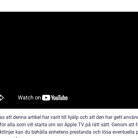
s att denna artikel har varit till hjälp och att den har gett anvä
 för alla som vill starta om sin Apple TV på rätt sätt. Genom att f
iktlinjer kan du behålla enhetens prestanda och lösa eventuella