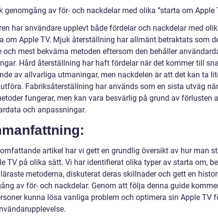
sk genomgång av för- och nackdelar med olika ”starta om Apple
ren har användare upplevt både fördelar och nackdelar med olik
rta om Apple TV. Mjuk återställning har allmänt betraktats som d
e och mest bekväma metoden eftersom den behåller användard
ingar. Hård återställning har haft fördelar när det kommer till sn
de av allvarliga utmaningar, men nackdelen är att det kan ta lit
slutföra. Fabriksåterställning har används som en sista utväg nä
etoder fungerar, men kan vara besvärlig på grund av förlusten a
rdata och anpassningar.
manfattning:
omfattande artikel har vi gett en grundlig översikt av hur man st
 TV på olika sätt. Vi har identifierat olika typer av starta om, be
äraste metoderna, diskuterat deras skillnader och gett en histor
ng av för- och nackdelar. Genom att följa denna guide komme
ersoner kunna lösa vanliga problem och optimera sin Apple TV f
användarupplevelse.