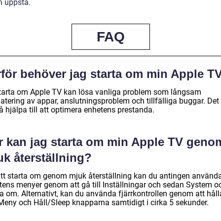
 uppstå.
FAQ
rför behöver jag starta om min Apple T
starta om Apple TV kan lösa vanliga problem som långsam
atering av appar, anslutningsproblem och tillfälliga buggar. Det
 hjälpa till att optimera enhetens prestanda.
r kan jag starta om min Apple TV geno
k återställning?
att starta om genom mjuk återställning kan du antingen använd
tens menyer genom att gå till Inställningar och sedan System o
a om. Alternativt, kan du använda fjärrkontrollen genom att håll
Meny och Håll/Sleep knapparna samtidigt i cirka 5 sekunder.