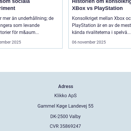
 som sociala
Historien om konsolkrig
riment
XBox vs PlayStation
r mer än underhållning; de
Konsolkriget mellan Xbox o
ungera som levande
PlayStation är en av de mest
torier för m&aum...
kända rivaliteterna i spelvä...
ember 2025
06 november 2025
Adress