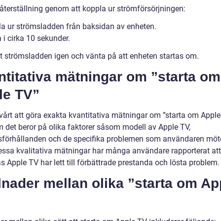
 återställning genom att koppla ur strömförsörjningen:
la ur strömsladden från baksidan av enheten.
 i cirka 10 sekunder.
ut strömsladden igen och vänta på att enheten startas om.
titativa mätningar om ”starta om
le TV”
svårt att göra exakta kvantitativa mätningar om ”starta om Appl
m det beror på olika faktorer såsom modell av Apple TV,
sförhållanden och de specifika problemen som användaren möt
dessa kvalitativa mätningar har många användare rapporterat att
 Apple TV har lett till förbättrade prestanda och lösta problem.
lnader mellan olika ”starta om Ap