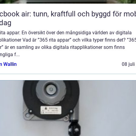
book air: tunn, kraftfull och byggd för mob
rdag
ita appar: En översikt över den mångsidiga världen av digitala
plikationer Vad är ”365 rita appar” och vilka typer finns det? ”365
” är en samling av olika digitala ritapplikationer som finns
ngliga f...
 Wallin
08 jul