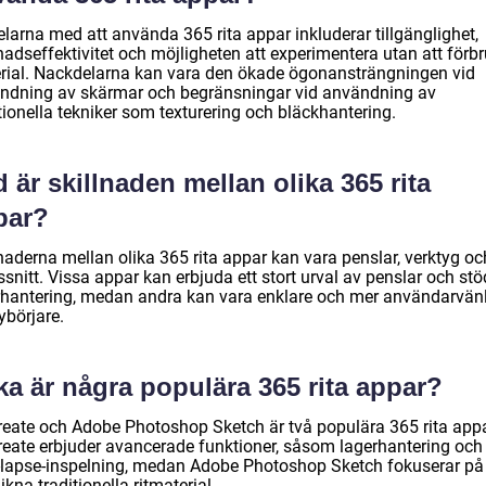
larna med att använda 365 rita appar inkluderar tillgänglighet,
nadseffektivitet och möjligheten att experimentera utan att förb
rial. Nackdelarna kan vara den ökade ögonansträngningen vid
ndning av skärmar och begränsningar vid användning av
tionella tekniker som texturering och bläckhantering.
 är skillnaden mellan olika 365 rita
par?
naderna mellan olika 365 rita appar kan vara penslar, verktyg oc
snitt. Vissa appar kan erbjuda ett stort urval av penslar och stö
rhantering, medan andra kan vara enklare och mer användarvän
ybörjare.
ka är några populära 365 rita appar?
reate och Adobe Photoshop Sketch är två populära 365 rita appa
reate erbjuder avancerade funktioner, såsom lagerhantering och
-lapse-inspelning, medan Adobe Photoshop Sketch fokuserar på 
likna traditionella ritmaterial.