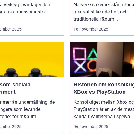
nätverkssäkerhet
la verktyg i vardagen blir
Nätverkssäkerhet står inför a
arans anpassningsför...
mer sofistikerade hot, och
traditionella f&oum...
ember 2025
16 november 2025
 som sociala
Historien om konsolkrig
riment
XBox vs PlayStation
r mer än underhållning; de
Konsolkriget mellan Xbox o
ungera som levande
PlayStation är en av de mest
torier för m&aum...
kända rivaliteterna i spelvä...
ember 2025
06 november 2025