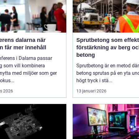
rens dalarna när
Sprutbetong som effekt
 får mer innehåll
förstärkning av berg o
betong
ferens i Dalarna passar
g som vill kombinera
Sprutbetong är en metod där
nytta med miljöer som ger
betong sprutas på en yta un
fokus...
högt tryck i stä...
s 2026
13 januari 2026