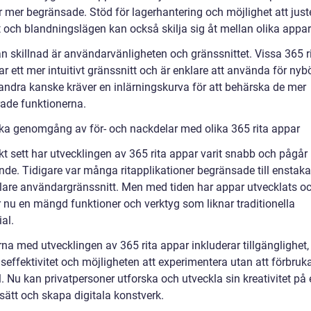
r mer begränsade. Stöd för lagerhantering och möjlighet att just
t och blandningslägen kan också skilja sig åt mellan olika appar
n skillnad är användarvänligheten och gränssnittet. Vissa 365 r
r ett mer intuitivt gränssnitt och är enklare att använda för nybö
ndra kanske kräver en inlärningskurva för att behärska de mer
ade funktionerna.
ska genomgång av för- och nackdelar med olika 365 rita appar
kt sett har utvecklingen av 365 rita appar varit snabb och pågår
nde. Tidigare var många ritapplikationer begränsade till enstaka
lare användargränssnitt. Men med tiden har appar utvecklats o
r nu en mängd funktioner och verktyg som liknar traditionella
ial.
na med utvecklingen av 365 rita appar inkluderar tillgänglighet,
seffektivitet och möjligheten att experimentera utan att förbruk
. Nu kan privatpersoner utforska och utveckla sin kreativitet på 
sätt och skapa digitala konstverk.