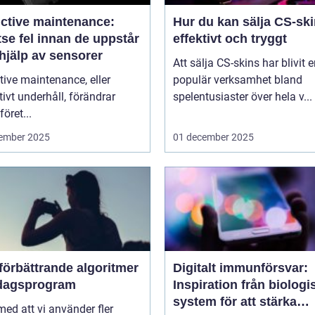
ictive maintenance:
Hur du kan sälja CS-sk
se fel innan de uppstår
effektivt och tryggt
hjälp av sensorer
Att sälja CS-skins har blivit 
tive maintenance, eller
populär verksamhet bland
tivt underhåll, förändrar
spelentusiaster över hela v...
föret...
ember 2025
01 december 2025
förbättrande algoritmer
Digitalt immunförsvar:
rdagsprogram
Inspiration från biologi
system för att stärka
 med att vi använder fler