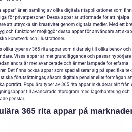
a appar” är en samling av olika digitala ritapplikationer som fin
liga för privatpersoner. Dessa appar är utformade för att hjälpa
e att uttrycka sin kreativitet genom digitala medier. Med ett br
tyg och funktioner möjliggör dessa appar för användare att ska
ska konstverk och illustrationer.
s olika typer av 365 rita appar som riktar sig till olika behov och
ndare. Vissa appar är mer grundläggande och passar nybörjare
edan andra är mer avancerade och är mer lämpade för erfarna
er. Det finns också appar som specialiserar sig på specifika tek
ilistiska förutsättningar, såsom digitala penslar eller förmågan a
ska porträtt. Populära typer av 365 rita appar inkluderar allt från
gningsappar till avancerade ritprogram med lagerhantering och
ade penslar.
ulära 365 rita appar på marknade