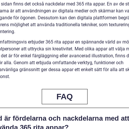
 sidan finns det också nackdelar med 365 rita appar. En av de s
arna är att användningen av digitala medier och skärmar kan v
gande för ögonen. Dessutom kan den digitala plattformen begr
ens möjlighet att använda traditionella tekniker, som texturerin
ntering.
attningsvis erbjuder 365 rita appar en spännande värld av möj
atpersoner att uttrycka sin kreativitet. Med olika appar att välja 
 det är för enkel färgläggning eller avancerad illustration, finns d
ör alla. Genom att erbjuda omfattande verktyg, funktioner och
vänliga gränssnitt ger dessa appar ett enkelt sätt för alla att 
konst.
FAQ
d är fördelarna och nackdelarna med at
vända 365 rita appar?