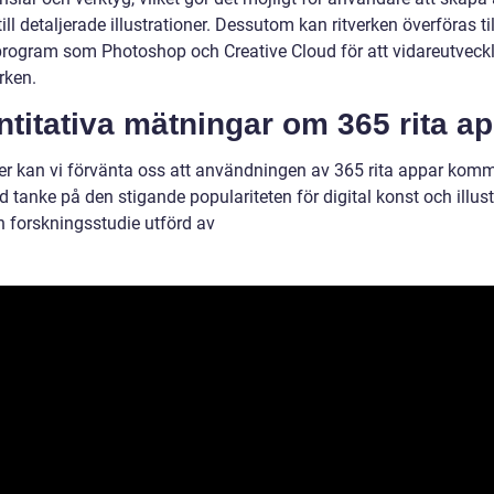
till detaljerade illustrationer. Dessutom kan ritverken överföras ti
rogram som Photoshop och Creative Cloud för att vidareutveck
rken.
titativa mätningar om 365 rita a
r kan vi förvänta oss att användningen av 365 rita appar komm
 tanke på den stigande populariteten för digital konst och illust
n forskningsstudie utförd av