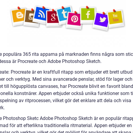
e populära 365 rita apparna på marknaden finns några som stick
dessa är Procreate och Adobe Photoshop Sketch.
eate: Procreate är en kraftfull ritapp som erbjuder ett brett utbud
ner och verktyg. Med sina avancerade penslar, stöd för lager och
t till högupplösta canvases, har Procreate blivit en favorit blan
ionella konstnärer. Appen erbjuder också unika funktioner som t
spelning av ritprocessen, vilket gör det enklare att dela och visa
rk.
e Photoshop Sketc Adobe Photoshop Sketch är en populär rita
mad för att efterlikna traditionella ritmaterial. Appen erbjuder 
nslar och verktyg, vilket gör det möjligt för användare att skapa a