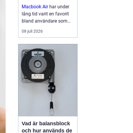
Macbook Air
har under
lång tid varit en favorit
bland användare som
vill ha en lätt, smidig och
08 juli 2026
samtidigt kraftfull dator
för arbete, studier och
kreativitet. Med apples
egna chip har serien
tagit...
Vad är balansblock
och hur används de