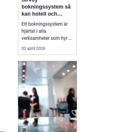
bokningssystem så
kan hotell och
uthyrning ta nästa
Ett bokningssystem är
steg
hjärtat i alla
verksamheter som hyr ut
rum, stugor eller andra
02 april 2026
objekt. När bokningarna
flyttar från telefon och
mejl till webben behövs
verktyg som är lätta att
förstå, fungerar dygnet
runt och minskar risken
för dubbelbokningar...