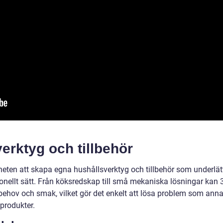
erktyg och tillbehör
gheten att skapa egna hushållsverktyg och tillbehör som underlät
ionellt sätt. Från köksredskap till små mekaniska lösningar kan 
behov och smak, vilket gör det enkelt att lösa problem som anna
 produkter.