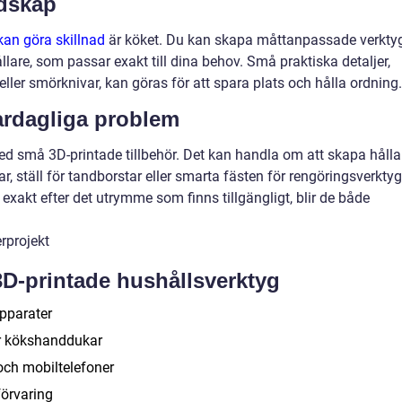
dskap
kan göra skillnad
är köket. Du kan skapa måttanpassade verktyg
lare, som passar exakt till dina behov. Små praktiska detaljer,
eller smörknivar, kan göras för att spara plats och hålla ordning.
ardagliga problem
små 3D-printade tillbehör. Det kan handla om att skapa hålla
ar, ställ för tandborstar eller smarta fästen för rengöringsverktyg
xakt efter det utrymme som finns tillgängligt, blir de både
3D-printade hushållsverktyg
pparater
er kökshanddukar
r och mobiltelefoner
örvaring