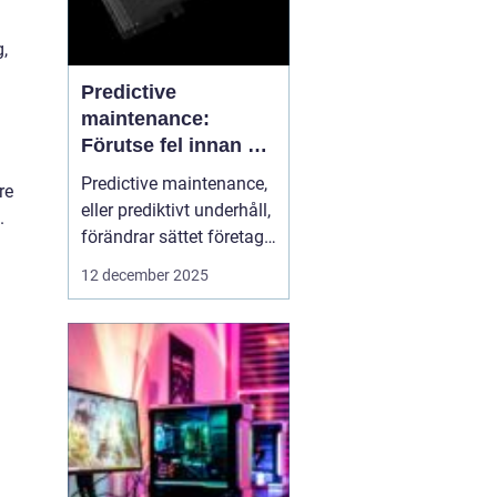
,
Predictive
maintenance:
Förutse fel innan de
uppstår med hjälp
Predictive maintenance,
re
av sensorer
eller prediktivt underhåll,
.
förändrar sättet företag
hanterar maskiner och
12 december 2025
utrustning. Istället för att
reagera först när något
går sönder, använder
system se...