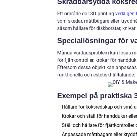
Skräddarsydda köksre
Ett område där 3D-printing
verkligen 
som skedar, måttbägare eller kryddhål
såsom hållare för diskborstar, knivar 
Speciallösningar för v
Många vardagsproblem kan lösas med 
för fjärrkontroller, krokar för handduk
Eftersom dessa objekt kan anpassas e
funktionella och estetiskt tilltalande.
Exempel på praktiska 
Hållare för köksredskap och små a
Krokar och ställ för handdukar ell
Ställ och hållare för fjärrkontrolle
Anpassade måttbägare eller kryddf