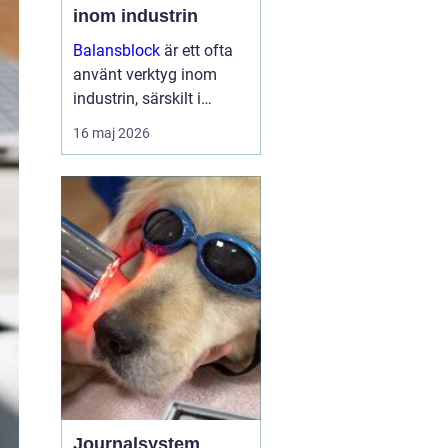
inom industrin
Balansblock
är ett ofta
använt verktyg inom
industrin, särskilt i
verkstads- och
16 maj 2026
produktionsmiljöer, där
det hjälper till att
effektivisera
arbetsfl&oum...
Journalsystem