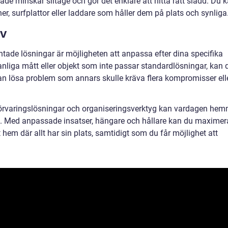
åde minskar slitage och gör det enklare att hitta rätt sladd. Du 
er, surfplattor eller laddare som håller dem på plats och synliga
ov
ntade lösningar är möjligheten att anpassa efter dina specifika
iga mått eller objekt som inte passar standardlösningar, kan 
kan lösa problem som annars skulle kräva flera kompromisser ell
förvaringslösningar och organiseringsverktyg kan vardagen he
ad. Med anpassade insatser, hängare och hållare kan du maximer
hem där allt har sin plats, samtidigt som du får möjlighet att