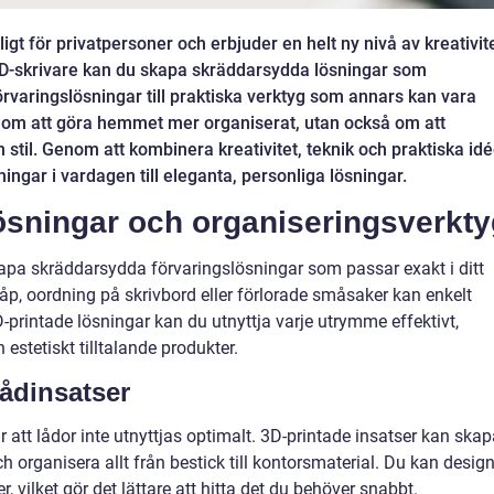
ngligt för privatpersoner och erbjuder en helt ny nivå av kreativit
D-skrivare kan du skapa skräddarsydda lösningar som
rvaringslösningar till praktiska verktyg som annars kan vara
ra om att göra hemmet mer organiserat, utan också om att
stil. Genom att kombinera kreativitet, teknik och praktiska idé
ngar i vardagen till eleganta, personliga lösningar.
ösningar och organiseringsverkty
apa skräddarsydda förvaringslösningar som passar exakt i ditt
p, oordning på skrivbord eller förlorade småsaker kan enkelt
rintade lösningar kan du utnyttja varje utrymme effektivt,
estetiskt tilltalande produkter.
ådinsatser
r att lådor inte utnyttjas optimalt. 3D-printade insatser kan ska
h organisera allt från bestick till kontorsmaterial. Du kan desig
 vilket gör det lättare att hitta det du behöver snabbt.