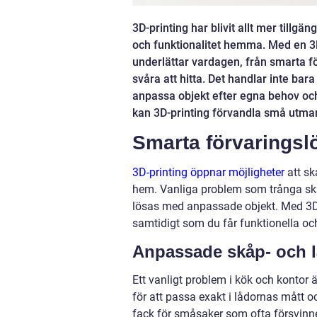
3D-printing har blivit allt mer tillgä
och funktionalitet hemma. Med en 3
underlättar vardagen, från smarta fö
svåra att hitta. Det handlar inte ba
anpassa objekt efter egna behov och 
kan 3D-printing förvandla små utmani
Smarta förvaringsl
3D-printing öppnar möjligheter
att sk
hem. Vanliga problem som trånga skå
lösas med anpassade objekt. Med 3D-p
samtidigt som du får funktionella och 
Anpassade skåp- och l
Ett vanligt problem i kök och kontor ä
för att passa exakt i lådornas mått oc
fack för småsaker som ofta försvinner,