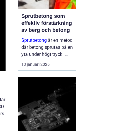
Sprutbetong som
effektiv förstärkning
av berg och betong
Sprutbetong
är en metod
där betong sprutas på en
yta under högt tryck i
stället för att gjutas i
13 januari 2026
formar. Tekniken a...
tar
3D-
rs