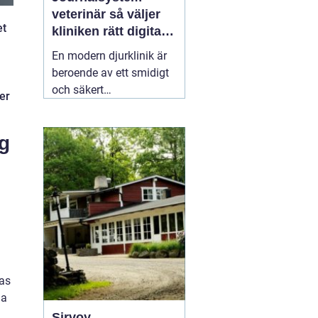
veterinär så väljer
et
kliniken rätt digitalt
stöd
En modern djurklinik är
beroende av ett smidigt
och säkert
er
journalsystem. Utan ett
fungerande digitalt flöde
g
blir vardagen snabbt
rörig: dubbelbokningar,
svåröverskådliga
journaler och onödigt
administrativt arbete. Ett
03 april 2026
pas
na
Sirvoy