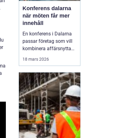
kan
.
Konferens dalarna
när möten får mer
innehåll
En konferens i Dalarna
du
passar företag som vill
er
kombinera affärsnytta
med miljöer som ger
18 mars 2026
lugn, fokus och energi.
mma
Här möts klassisk
a
landsbygd, djupa skogar,
glittrande sjöar och en
levande kulturhistoria
mitt i Sverige, på rimligt
avstånd från storst...