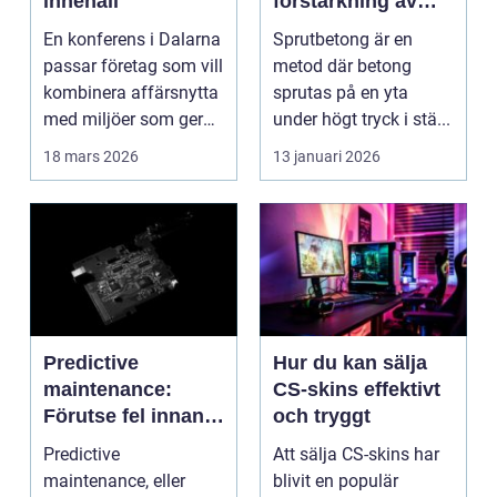
innehåll
förstärkning av
berg och betong
En konferens i Dalarna
Sprutbetong är en
passar företag som vill
metod där betong
kombinera affärsnytta
sprutas på en yta
med miljöer som ger
under högt tryck i stä...
lugn, fokus...
18 mars 2026
13 januari 2026
Predictive
Hur du kan sälja
maintenance:
CS-skins effektivt
Förutse fel innan
och tryggt
de uppstår med
Predictive
Att sälja CS-skins har
hjälp av sensorer
maintenance, eller
blivit en populär