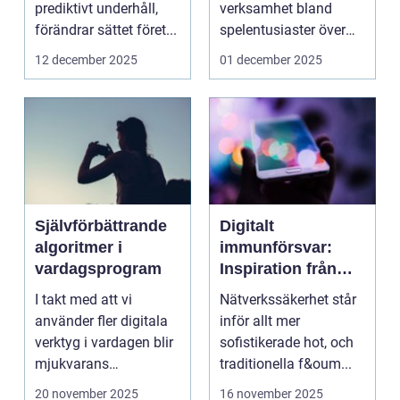
prediktivt underhåll,
verksamhet bland
förändrar sättet föret...
spelentusiaster över
hela v...
12 december 2025
01 december 2025
Självförbättrande
Digitalt
algoritmer i
immunförsvar:
vardagsprogram
Inspiration från
biologiska system
I takt med att vi
Nätverkssäkerhet står
för att stärka
använder fler digitala
inför allt mer
nätverkssäkerhet
verktyg i vardagen blir
sofistikerade hot, och
mjukvarans
traditionella f&oum...
anpassningsför...
20 november 2025
16 november 2025