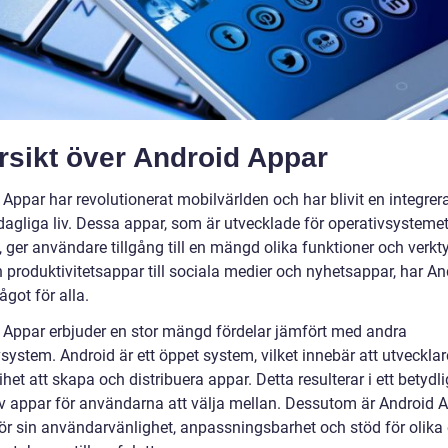
rsikt över Android Appar
Appar har revolutionerat mobilvärlden och har blivit en integrer
 dagliga liv. Dessa appar, som är utvecklade för operativsysteme
 ger användare tillgång till en mängd olika funktioner och verkt
 produktivitetsappar till sociala medier och nyhetsappar, har An
got för alla.
 Appar erbjuder en stor mängd fördelar jämfört med andra
system. Android är ett öppet system, vilket innebär att utvecklar
rihet att skapa och distribuera appar. Detta resulterar i ett betydli
v appar för användarna att välja mellan. Dessutom är Android 
ör sin användarvänlighet, anpassningsbarhet och stöd för olika 