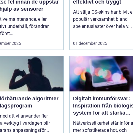
se fel innan de uppstår
effektivt och tryggt
hjälp av sensorer
Att sälja CS-skins har blivit 
tive maintenance, eller
populär verksamhet bland
tivt underhåll, förändrar
spelentusiaster över hela v...
föret...
ember 2025
01 december 2025
förbättrande algoritmer
Digitalt immunförsvar:
rdagsprogram
Inspiration från biologi
system för att stärka
 med att vi använder fler
nätverkssäkerhet
la verktyg i vardagen blir
Nätverkssäkerhet står inför a
arans anpassningsför...
mer sofistikerade hot, och