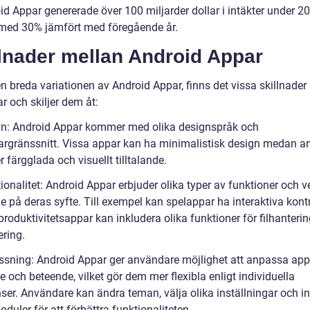
d Appar genererade över 100 miljarder dollar i intäkter under 20
med 30% jämfört med föregående år.
llnader mellan Android Appar
en breda variationen av Android Appar, finns det vissa skillnade
ar och skiljer dem åt:
gn: Android Appar kommer med olika designspråk och
rgränssnitt. Vissa appar kan ha minimalistisk design medan a
 färgglada och visuellt tilltalande.
ionalitet: Android Appar erbjuder olika typer av funktioner och v
 på deras syfte. Till exempel kan spelappar ha interaktiva kontr
roduktivitetsappar kan inkludera olika funktioner för filhanteri
ering.
ssning: Android Appar ger användare möjlighet att anpassa ap
 och beteende, vilket gör dem mer flexibla enligt individuella
ser. Användare kan ändra teman, välja olika inställningar och in
oduler för att förbättra funktionaliteten.