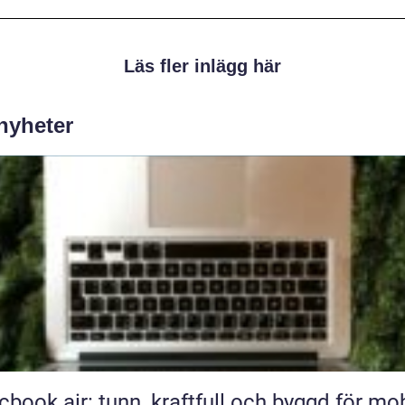
Läs fler inlägg här
 nyheter
book air: tunn, kraftfull och byggd för mob