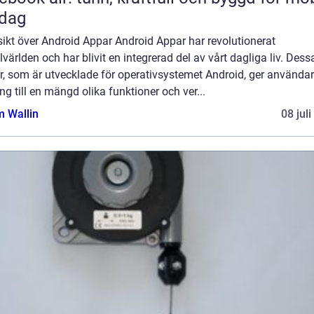
rdag
ikt över Android Appar Android Appar har revolutionerat
världen och har blivit en integrerad del av vårt dagliga liv. Dess
r, som är utvecklade för operativsystemet Android, ger använda
ång till en mängd olika funktioner och ver...
 Wallin
08 jul