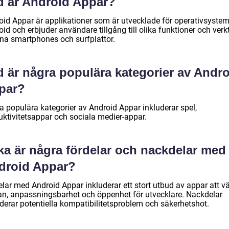
d är Android Appar?
oid Appar är applikationer som är utvecklade för operativsystem
id och erbjuder användare tillgång till olika funktioner och verk
ina smartphones och surfplattor.
d är några populära kategorier av Andr
par?
a populära kategorier av Android Appar inkluderar spel,
uktivitetsappar och sociala medier-appar.
ka är några fördelar och nackdelar med
droid Appar?
lar med Android Appar inkluderar ett stort utbud av appar att vä
an, anpassningsbarhet och öppenhet för utvecklare. Nackdelar
uderar potentiella kompatibilitetsproblem och säkerhetshot.