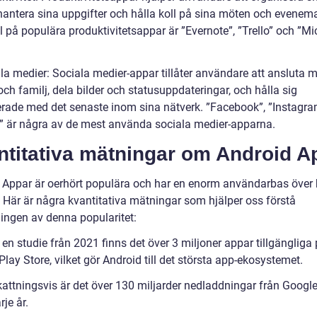
 hantera sina uppgifter och hålla koll på sina möten och evenem
 på populära produktivitetsappar är ”Evernote”, ”Trello” och ”Mi
ala medier: Sociala medier-appar tillåter användare att ansluta 
ch familj, dela bilder och statusuppdateringar, och hålla sig
rade med det senaste inom sina nätverk. ”Facebook”, ”Instagra
r” är några av de mest använda sociala medier-apparna.
ntitativa mätningar om Android A
 Appar är oerhört populära och har en enorm användarbas över 
. Här är några kvantitativa mätningar som hjälper oss förstå
ingen av denna popularitet:
 en studie från 2021 finns det över 3 miljoner appar tillgängliga
lay Store, vilket gör Android till det största app-ekosystemet.
attningsvis är det över 130 miljarder nedladdningar från Google
rje år.