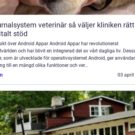
lsystem veterinär så väljer kliniken rätt
italt stöd
ikt över Android Appar Android Appar har revolutionerat
världen och har blivit en integrerad del av vårt dagliga liv. Dess
r, som är utvecklade för operativsystemet Android, ger använda
ång till en mängd olika funktioner och ver...
n
03 april