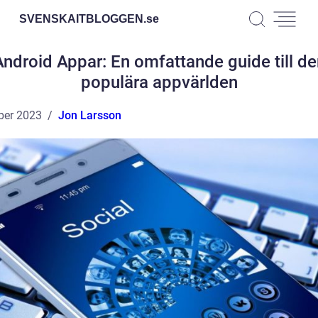
SVENSKAITBLOGGEN.
se
Android Appar: En omfattande guide till de
populära appvärlden
ber 2023
Jon Larsson