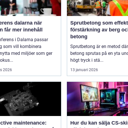
rens dalarna när
Sprutbetong som effekt
 får mer innehåll
förstärkning av berg o
betong
ferens i Dalarna passar
g som vill kombinera
Sprutbetong är en metod där
nytta med miljöer som ger
betong sprutas på en yta un
fokus...
högt tryck i stä...
s 2026
13 januari 2026
ictive maintenance:
Hur du kan sälja CS-sk