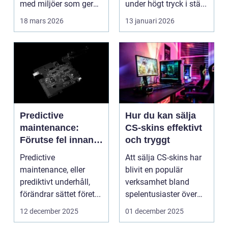
med miljöer som ger
under högt tryck i stä...
lugn, fokus...
18 mars 2026
13 januari 2026
Predictive
Hur du kan sälja
maintenance:
CS-skins effektivt
Förutse fel innan
och tryggt
de uppstår med
Predictive
Att sälja CS-skins har
hjälp av sensorer
maintenance, eller
blivit en populär
prediktivt underhåll,
verksamhet bland
förändrar sättet föret...
spelentusiaster över
hela v...
12 december 2025
01 december 2025