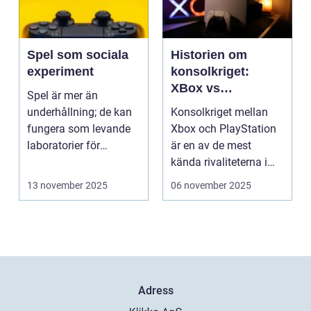
Spel som sociala
Historien om
experiment
konsolkriget:
XBox vs
Spel är mer än
PlayStation
underhållning; de kan
Konsolkriget mellan
fungera som levande
Xbox och PlayStation
laboratorier för
är en av de mest
m&aum...
kända rivaliteterna i
spelvä...
13 november 2025
06 november 2025
Adress