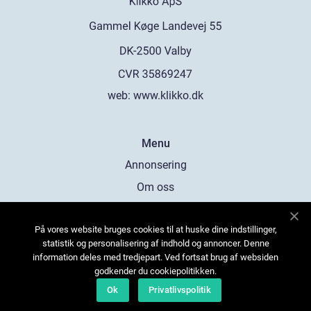
web:
www.klikko.dk
Menu
Annonsering
Om oss
Cookies
På vores website bruges cookies til at huske dine indstillinger,
Kontakta oss
statistik og personalisering af indhold og annoncer. Denne
Sitemap
information deles med tredjepart. Ved fortsat brug af websiden
godkender du cookiepolitikken.
Ok
Privatlivspolitik