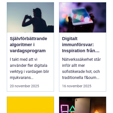
Självförbättrande
Digitalt
algoritmer i
immunförsvar:
vardagsprogram
Inspiration från
biologiska system
I takt med att vi
Nätverkssäkerhet står
för att stärka
använder fler digitala
inför allt mer
nätverkssäkerhet
verktyg i vardagen blir
sofistikerade hot, och
mjukvarans
traditionella f&oum...
anpassningsför...
20 november 2025
16 november 2025