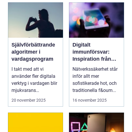
Självförbättrande
Digitalt
algoritmer i
immunförsvar:
vardagsprogram
Inspiration från
biologiska system
I takt med att vi
Nätverkssäkerhet står
för att stärka
använder fler digitala
inför allt mer
nätverkssäkerhet
verktyg i vardagen blir
sofistikerade hot, och
mjukvarans
traditionella f&oum...
anpassningsför...
20 november 2025
16 november 2025