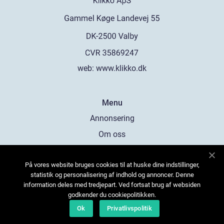
web:
www.klikko.dk
Menu
Annonsering
Om oss
Cookies
På vores website bruges cookies til at huske dine indstillinger,
Kontakta oss
statistik og personalisering af indhold og annoncer. Denne
Sitemap
information deles med tredjepart. Ved fortsat brug af websiden
godkender du cookiepolitikken.
Ok
Privatlivspolitik