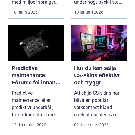
med miljöer som ger
under högt tryck i stä...
lugn, fokus...
18 mars 2026
13 januari 2026
Predictive
Hur du kan sälja
maintenance:
CS-skins effektivt
Förutse fel innan
och tryggt
de uppstår med
Predictive
Att sälja CS-skins har
hjälp av sensorer
maintenance, eller
blivit en populär
prediktivt underhåll,
verksamhet bland
förändrar sättet föret...
spelentusiaster över
hela v...
12 december 2025
01 december 2025