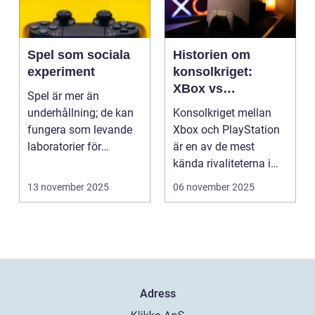
Spel som sociala
Historien om
experiment
konsolkriget:
XBox vs
Spel är mer än
PlayStation
underhållning; de kan
Konsolkriget mellan
fungera som levande
Xbox och PlayStation
laboratorier för
är en av de mest
m&aum...
kända rivaliteterna i
spelvä...
13 november 2025
06 november 2025
Adress