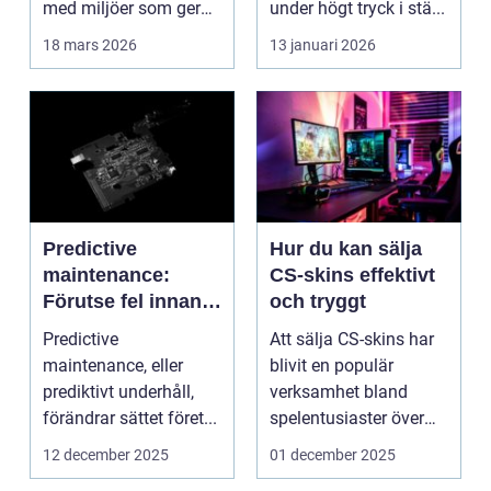
med miljöer som ger
under högt tryck i stä...
lugn, fokus...
18 mars 2026
13 januari 2026
Predictive
Hur du kan sälja
maintenance:
CS-skins effektivt
Förutse fel innan
och tryggt
de uppstår med
Predictive
Att sälja CS-skins har
hjälp av sensorer
maintenance, eller
blivit en populär
prediktivt underhåll,
verksamhet bland
förändrar sättet föret...
spelentusiaster över
hela v...
12 december 2025
01 december 2025