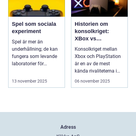
Spel som sociala
Historien om
experiment
konsolkriget:
XBox vs
Spel är mer än
PlayStation
underhållning; de kan
Konsolkriget mellan
fungera som levande
Xbox och PlayStation
laboratorier för
är en av de mest
m&aum...
kända rivaliteterna i
spelvä...
13 november 2025
06 november 2025
Adress