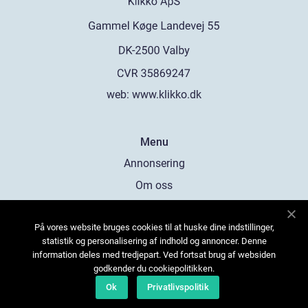
web:
www.klikko.dk
Menu
Annonsering
Om oss
Cookies
På vores website bruges cookies til at huske dine indstillinger,
Kontakta oss
statistik og personalisering af indhold og annoncer. Denne
Sitemap
information deles med tredjepart. Ved fortsat brug af websiden
godkender du cookiepolitikken.
Ok
Privatlivspolitik