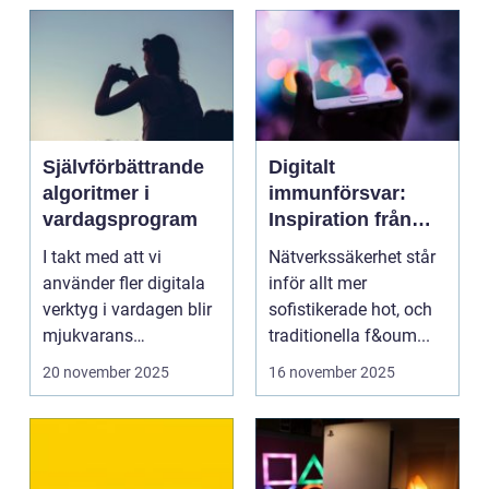
Självförbättrande
Digitalt
algoritmer i
immunförsvar:
vardagsprogram
Inspiration från
biologiska system
I takt med att vi
Nätverkssäkerhet står
för att stärka
använder fler digitala
inför allt mer
nätverkssäkerhet
verktyg i vardagen blir
sofistikerade hot, och
mjukvarans
traditionella f&oum...
anpassningsför...
20 november 2025
16 november 2025