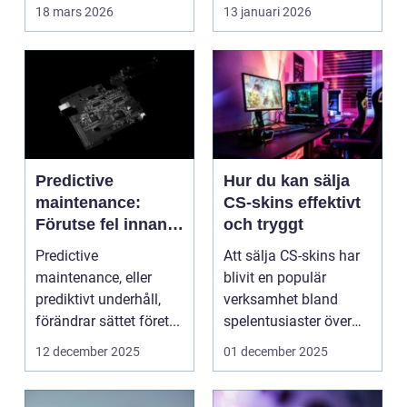
lugn, fokus...
18 mars 2026
13 januari 2026
Predictive
Hur du kan sälja
maintenance:
CS-skins effektivt
Förutse fel innan
och tryggt
de uppstår med
Predictive
Att sälja CS-skins har
hjälp av sensorer
maintenance, eller
blivit en populär
prediktivt underhåll,
verksamhet bland
förändrar sättet föret...
spelentusiaster över
hela v...
12 december 2025
01 december 2025