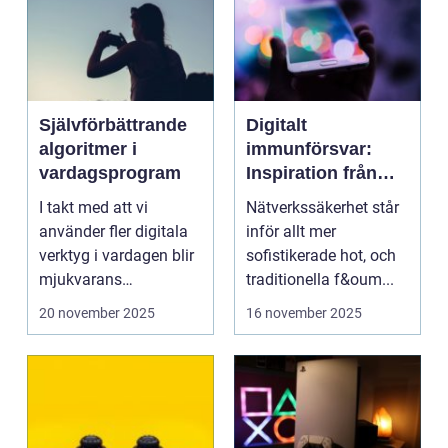
Självförbättrande
Digitalt
algoritmer i
immunförsvar:
vardagsprogram
Inspiration från
biologiska system
I takt med att vi
Nätverkssäkerhet står
för att stärka
använder fler digitala
inför allt mer
nätverkssäkerhet
verktyg i vardagen blir
sofistikerade hot, och
mjukvarans
traditionella f&oum...
anpassningsför...
20 november 2025
16 november 2025