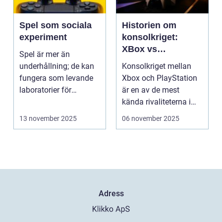
Spel som sociala
Historien om
experiment
konsolkriget:
XBox vs
Spel är mer än
PlayStation
underhållning; de kan
Konsolkriget mellan
fungera som levande
Xbox och PlayStation
laboratorier för
är en av de mest
m&aum...
kända rivaliteterna i
spelvä...
13 november 2025
06 november 2025
Adress