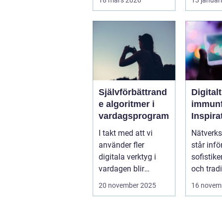
miljöer som ger
lugn, fokus...
Självförbättrand
Digitalt
e algoritmer i
immunf
vardagsprogram
Inspira
biolog
I takt med att vi
Nätverks
system 
använder fler
står infö
stärka
digitala verktyg i
sofistike
nätver
vardagen blir
och tradi
t
mjukvarans
f&oum...
20 november 2025
16 novem
anpassningsför...