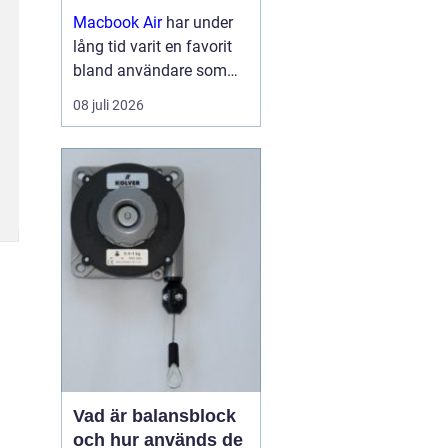
Macbook Air
har under
lång tid varit en favorit
bland användare som
vill ha en lätt, smidig och
08 juli 2026
samtidigt kraftfull dator
för arbete, studier och
kreativitet. Med apples
egna chip har serien
tagit...
Vad är balansblock
och hur används de