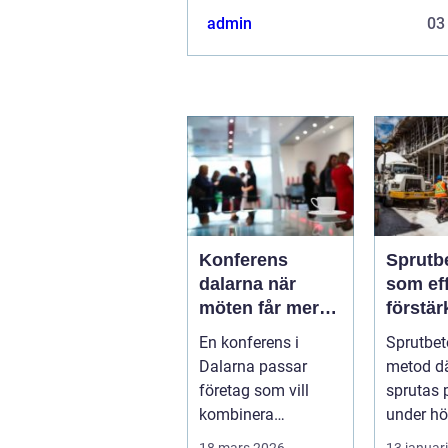
admin
03
Konferens
Sprutb
dalarna när
som eff
möten får mer
förstär
innehåll
berg o
En konferens i
Sprutbet
Dalarna passar
metod d
företag som vill
sprutas 
kombinera
under hög
affärsnytta med
stä...
18 mars 2026
13 januar