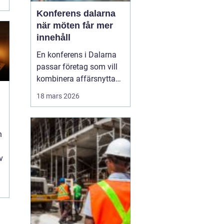
Konferens dalarna
när möten får mer
innehåll
En konferens i Dalarna
passar företag som vill
kombinera affärsnytta
med miljöer som ger
18 mars 2026
lugn, fokus och energi.
Här möts klassisk
landsbygd, djupa skogar,
n
glittrande sjöar och en
levande kulturhistoria
v
mitt i Sverige, på rimligt
avstånd från storst...