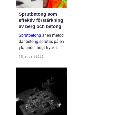
Sprutbetong som
effektiv förstärkning
av berg och betong
Sprutbetong
är en metod
där betong sprutas på en
yta under högt tryck i
stället för att gjutas i
13 januari 2026
formar. Tekniken a...