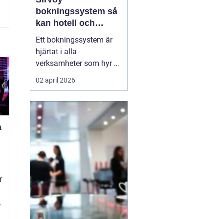
bokningssystem så
kan hotell och
uthyrning ta nästa
Ett bokningssystem är
steg
hjärtat i alla
verksamheter som hyr ut
rum, stugor eller andra
02 april 2026
objekt. När bokningarna
flyttar från telefon och
mejl till webben behövs
verktyg som är lätta att
a
förstå, fungerar dygnet
runt och minskar risken
för dubbelbokningar...
r
r