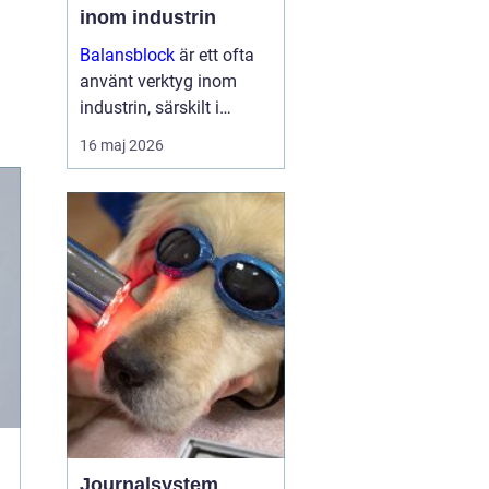
inom industrin
Balansblock
är ett ofta
använt verktyg inom
industrin, särskilt i
verkstads- och
16 maj 2026
produktionsmiljöer, där
det hjälper till att
effektivisera
arbetsfl&oum...
Journalsystem