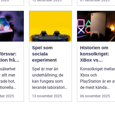
Spel som
Historien om
örsvar:
sociala
konsolkriget:
tion från
experiment
XBox vs
iska
PlayStation
säkerhet
Spel är mer än
Konsolkriget mella
för att
r allt mer
underhållning; de
Xbox och
rade hot,
kan fungera som
PlayStation är en a
kssäkerhe
tionella
levande laboratorier
de mest kända
för m&aum...
rivaliteterna i
ber 2025
13 november 2025
06 november 2025
spelvä...