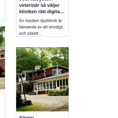
veterinär så väljer
kliniken rätt digitalt
stöd
En modern djurklinik är
beroende av ett smidigt
och säkert
journalsystem. Utan ett
fungerande digitalt flöde
blir vardagen snabbt
rörig: dubbelbokningar,
svåröverskådliga
journaler och onödigt
administrativt arbete. Ett
03 april 2026
Sirvoy