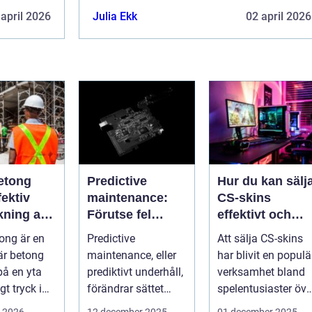
 april 2026
Julia Ekk
02 april 2026
etong
Predictive
Hur du kan sälj
ektiv
maintenance:
CS-skins
kning av
Förutse fel
effektivt och
ch betong
innan de
tryggt
ong är en
Predictive
Att sälja CS-skins
uppstår med
är betong
maintenance, eller
har blivit en populä
hjälp av
på en yta
prediktivt underhåll,
verksamhet bland
sensorer
t tryck i
förändrar sättet
spelentusiaster öve
föret...
hela v...
i 2026
12 december 2025
01 december 2025