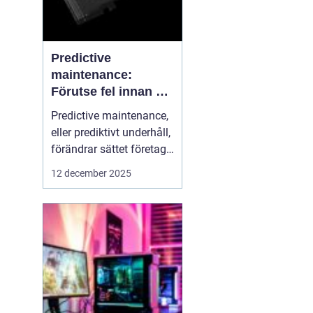
Predictive
maintenance:
Förutse fel innan de
uppstår med hjälp
Predictive maintenance,
av sensorer
eller prediktivt underhåll,
förändrar sättet företag
hanterar maskiner och
12 december 2025
utrustning. Istället för att
reagera först när något
går sönder, använder
system se...