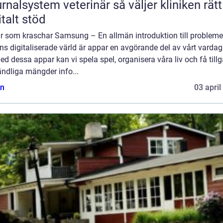
lsystem veterinär så väljer kliniken rätt
italt stöd
r som kraschar Samsung – En allmän introduktion till problemet
s digitaliserade värld är appar en avgörande del av vårt vardag
Med dessa appar kan vi spela spel, organisera våra liv och få till
oändliga mängder info...
n
03 april