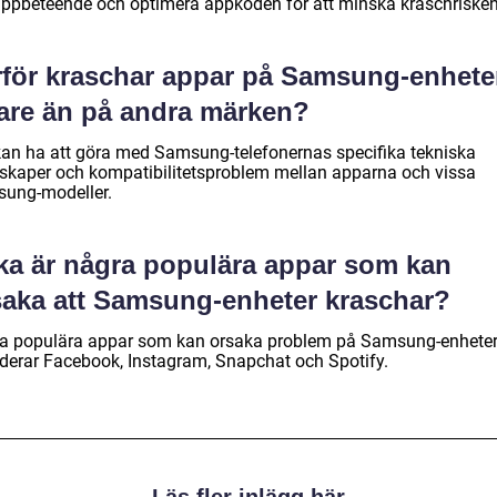
ppbeteende och optimera appkoden för att minska kraschrisken
rför kraschar appar på Samsung-enhete
tare än på andra märken?
kan ha att göra med Samsung-telefonernas specifika tekniska
skaper och kompatibilitetsproblem mellan apparna och vissa
ung-modeller.
lka är några populära appar som kan
saka att Samsung-enheter kraschar?
a populära appar som kan orsaka problem på Samsung-enhete
uderar Facebook, Instagram, Snapchat och Spotify.
Läs fler inlägg här