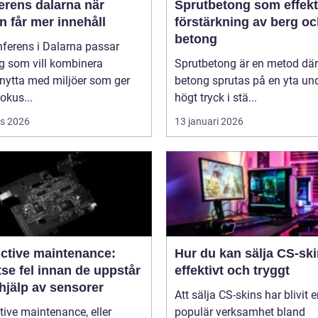
rens dalarna när
Sprutbetong som effekt
 får mer innehåll
förstärkning av berg o
betong
ferens i Dalarna passar
g som vill kombinera
Sprutbetong är en metod där
nytta med miljöer som ger
betong sprutas på en yta un
fokus...
högt tryck i stä...
s 2026
13 januari 2026
ictive maintenance:
Hur du kan sälja CS-sk
se fel innan de uppstår
effektivt och tryggt
hjälp av sensorer
Att sälja CS-skins har blivit 
tive maintenance, eller
populär verksamhet bland