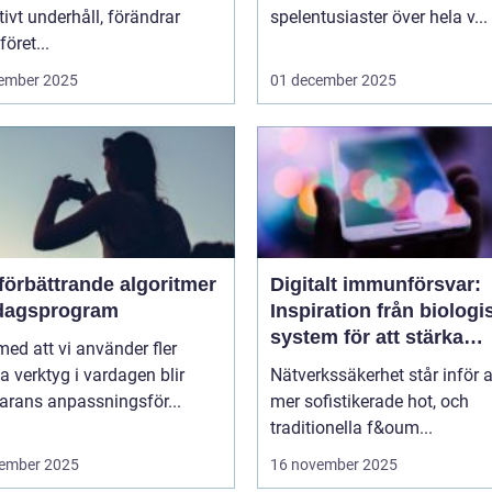
tivt underhåll, förändrar
spelentusiaster över hela v...
föret...
ember 2025
01 december 2025
förbättrande algoritmer
Digitalt immunförsvar:
rdagsprogram
Inspiration från biologi
system för att stärka
 med att vi använder fler
nätverkssäkerhet
la verktyg i vardagen blir
Nätverkssäkerhet står inför a
arans anpassningsför...
mer sofistikerade hot, och
traditionella f&oum...
ember 2025
16 november 2025