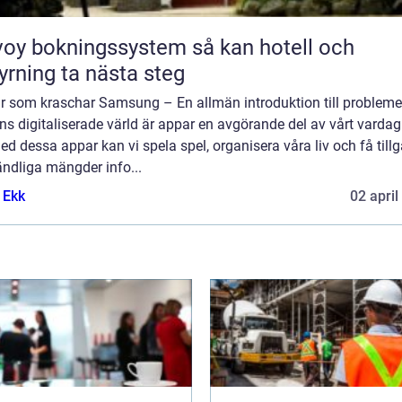
y bokningssystem så kan hotell och
yrning ta nästa steg
r som kraschar Samsung – En allmän introduktion till problemet
s digitaliserade värld är appar en avgörande del av vårt vardag
Med dessa appar kan vi spela spel, organisera våra liv och få till
oändliga mängder info...
 Ekk
02 april