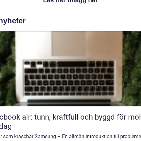
 nyheter
book air: tunn, kraftfull och byggd för mob
rdag
r som kraschar Samsung – En allmän introduktion till problemet