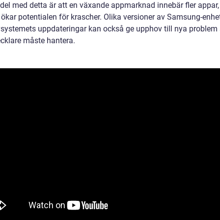
del med detta är att en växande appmarknad innebär fler appar,
ökar potentialen för krascher. Olika versioner av Samsung-enhe
vsystemets uppdateringar kan också ge upphov till nya proble
cklare måste hantera.