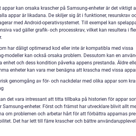
t appar kan orsaka krascher på Samsung-enheter är det viktigt at
 alla appar är likadana. De skiljer sig åt i funktioner, resurskrav o
ragerar med Android-operativsystemet. Till exempel kan spelapp
nsiva vad gäller grafik- och processkrav, vilket kan resultera i fle
.
om har dåligt optimerad kod eller inte är kompatibla med vissa
-modeller kan också orsaka problem. Dessutom kan en använ
ka enhet och dess kondition påverka appens prestanda. Äldre elle
ma enheter kan vara mer benägna att krascha med vissa appar
orisk genomgång av för- och nackdelar med olika appar som kra
ng
an det vara intressant att titta tillbaka på historien för appar s
 Samsung-enheter. Först och främst har utvecklare blivit allt me
a om problemen och arbetar hårt för att förbättra apparnas pr
ilitet. Det har lett till färre krascher och bättre användaruppleve