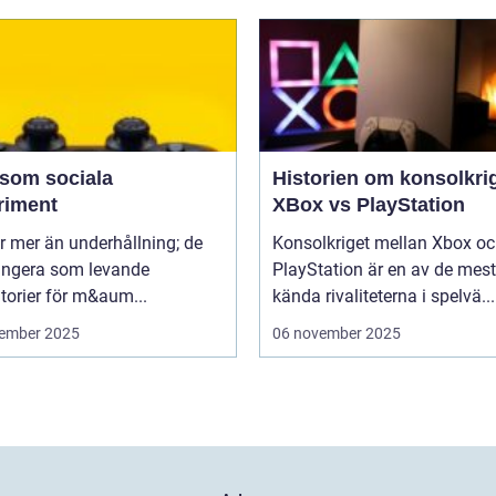
 som sociala
Historien om konsolkrig
riment
XBox vs PlayStation
r mer än underhållning; de
Konsolkriget mellan Xbox o
ungera som levande
PlayStation är en av de mest
torier för m&aum...
kända rivaliteterna i spelvä...
ember 2025
06 november 2025