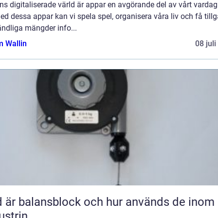
s digitaliserade värld är appar en avgörande del av vårt vardag
Med dessa appar kan vi spela spel, organisera våra liv och få till
oändliga mängder info...
 Wallin
08 jul
 är balansblock och hur används de inom
ustrin