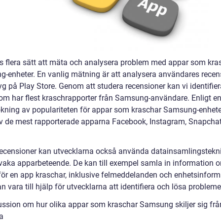
ns flera sätt att mäta och analysera problem med appar som kra
-enheter. En vanlig mätning är att analysera användares recen
g på Play Store. Genom att studera recensioner kan vi identifier
om har flest kraschrapporter från Samsung-användare. Enligt e
kning av populariteten för appar som kraschar Samsung-enheter
v de mest rapporterade apparna Facebook, Instagram, Snapcha
recensioner kan utvecklarna också använda datainsamlingstekni
rvaka apparbeteende. De kan till exempel samla in information 
för en app kraschar, inklusive felmeddelanden och enhetsinform
n vara till hjälp för utvecklarna att identifiera och lösa probleme
ussion om hur olika appar som kraschar Samsung skiljer sig frå
a