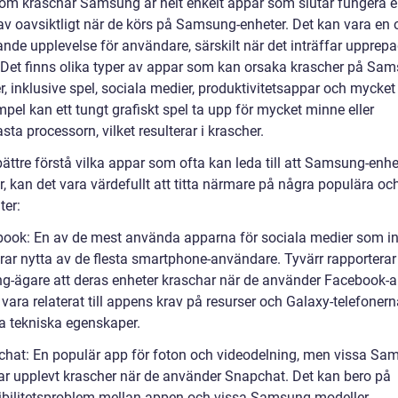
om kraschar Samsung är helt enkelt appar som slutar fungera el
av oavsiktligt när de körs på Samsung-enheter. Det kan vara en 
ande upplevelse för användare, särskilt när det inträffar upprep
 Det finns olika typer av appar som kan orsaka krascher på Sa
r, inklusive spel, sociala medier, produktivitetsappar och mycket
mpel kan ett tungt grafiskt spel ta upp för mycket minne eller
sta processorn, vilket resulterar i krascher.
bättre förstå vilka appar som ofta kan leda till att Samsung-enhe
r, kan det vara värdefullt att titta närmare på några populära o
ter:
book: En av de mest använda apparna för sociala medier som in
drar nytta av de flesta smartphone-användare. Tyvärr rapporter
-ägare att deras enheter kraschar när de använder Facebook-
vara relaterat till appens krav på resurser och Galaxy-telefoner
ka tekniska egenskaper.
chat: En populär app för foton och videodelning, men vissa Sa
ar upplevt krascher när de använder Snapchat. Det kan bero på
bilitetsproblem mellan appen och vissa Samsung-modeller.