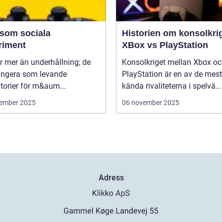
 som sociala
Historien om konsolkrig
riment
XBox vs PlayStation
r mer än underhållning; de
Konsolkriget mellan Xbox o
ungera som levande
PlayStation är en av de mest
torier för m&aum...
kända rivaliteterna i spelvä...
ember 2025
06 november 2025
Adress