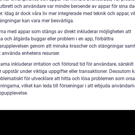
utbrett och användare var mindre beroende av appar för sina da
r. Idag är dock våra liv mer integrerade med teknik och appar, vi
tängningar kan vara mer besvärliga.
rna med appar som stängs av direkt inkluderar möjligheten att
a och åtgärda buggar eller problem i en app, förbättra
rupplevelsen genom att minska krascher och stängningar sam
vt använda enhetens resurser.
rna inkluderar irritation och förlorad tid för användare, särskil
 uppstår under viktiga uppgifter eller transaktioner. Dessutom k
oblematiskt för utvecklare att hitta och lösa problemen som ors
ingarna, vilket kan leda till förseningar i att erbjuda användar
appupplevelse.