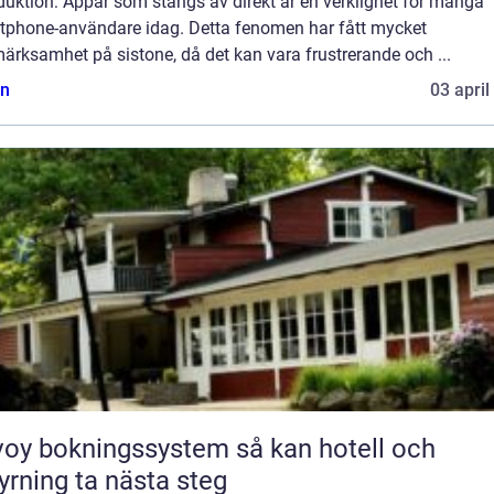
duktion: Appar som stängs av direkt är en verklighet för många
tphone-användare idag. Detta fenomen har fått mycket
rksamhet på sistone, då det kan vara frustrerande och ...
n
03 april
y bokningssystem så kan hotell och
yrning ta nästa steg