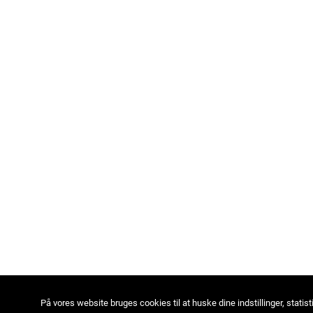
På vores website bruges cookies til at huske dine indstillinger, statist