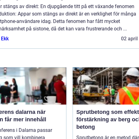
r stängs av direkt: En djupgående titt på ett växande fenomen
duktion: Appar som stängs av direkt är en verklighet för många
tphone-användare idag. Detta fenomen har fått mycket
rksamhet på sistone, då det kan vara frustrerande och ...
 Ekk
02 april
rens dalarna när
Sprutbetong som effekt
 får mer innehåll
förstärkning av berg o
betong
ferens i Dalarna passar
g som vill kombinera
Sprutbetong är en metod där