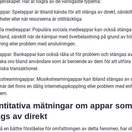
genskaper. Här är några av de vanligaste typerna:
ppar: Spelappar är ibland kända för att stänga av direkt, särskil
heter eller när resurserna är otillräckliga.
ala medieappar: Populära sociala medieappar kan också stänga
ibland, särskilt när de kämpar med överbelastning på grund av h
ing eller problem med anslutningen.
appar: Bankappar kan också råka ut för problem och stängas av,
aka oro bland användare som är beroende av dem för att utföra
ska transaktioner.
kstreamingappar: Musikstreamingappar kan ibland stängas av di
 när det finns en dålig internetuppkoppling eller problem med en
tem.
ntitativa mätningar om appar so
gs av direkt
få en bättre förståelse för omfattningen av detta fenomen, har o