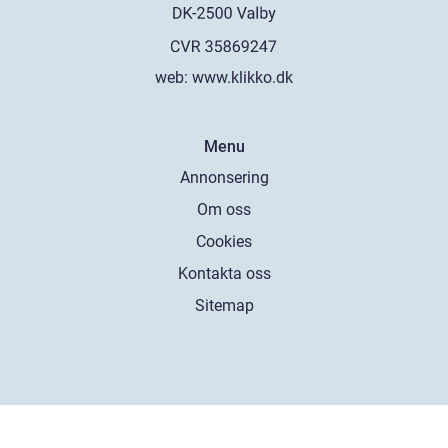
web:
www.klikko.dk
Menu
Annonsering
Om oss
Cookies
Kontakta oss
Sitemap