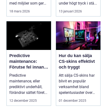
med miljöer som ger
under högt tryck i stä...
lugn, fokus...
18 mars 2026
13 januari 2026
Predictive
Hur du kan sälja
maintenance:
CS-skins effektivt
Förutse fel innan
och tryggt
de uppstår med
Predictive
Att sälja CS-skins har
hjälp av sensorer
maintenance, eller
blivit en populär
prediktivt underhåll,
verksamhet bland
förändrar sättet föret...
spelentusiaster över
hela v...
12 december 2025
01 december 2025