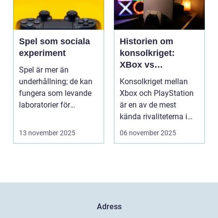
Spel som sociala
Historien om
experiment
konsolkriget:
XBox vs
Spel är mer än
PlayStation
underhållning; de kan
Konsolkriget mellan
fungera som levande
Xbox och PlayStation
laboratorier för
är en av de mest
m&aum...
kända rivaliteterna i
spelvä...
13 november 2025
06 november 2025
Adress