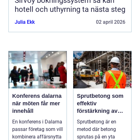
Sirvoy bokningssystem så kan
hotell och uthyrning ta nästa steg
Julia Ekk
02 april 2026
Konferens dalarna
Sprutbetong som
när möten får mer
effektiv
innehåll
förstärkning av
berg och betong
En konferens i Dalarna
Sprutbetong är en
passar företag som vill
metod där betong
kombinera affärsnytta
sprutas på en yta