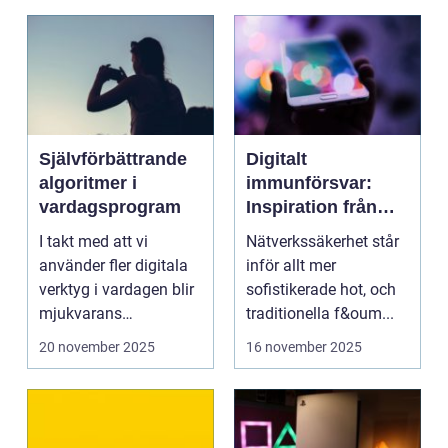
Självförbättrande
Digitalt
algoritmer i
immunförsvar:
vardagsprogram
Inspiration från
biologiska system
I takt med att vi
Nätverkssäkerhet står
för att stärka
använder fler digitala
inför allt mer
nätverkssäkerhet
verktyg i vardagen blir
sofistikerade hot, och
mjukvarans
traditionella f&oum...
anpassningsför...
20 november 2025
16 november 2025