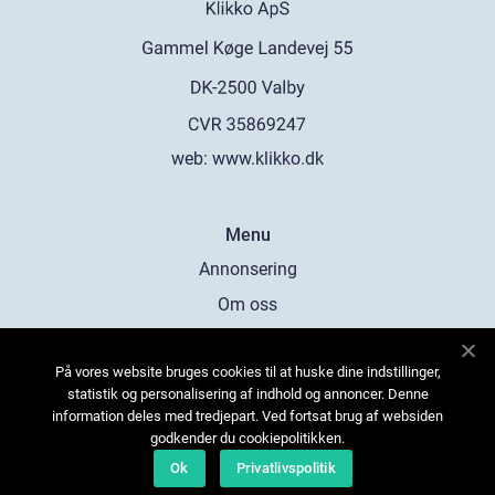
web:
www.klikko.dk
Menu
Annonsering
Om oss
Cookies
På vores website bruges cookies til at huske dine indstillinger,
Kontakta oss
statistik og personalisering af indhold og annoncer. Denne
Sitemap
information deles med tredjepart. Ved fortsat brug af websiden
godkender du cookiepolitikken.
Ok
Privatlivspolitik