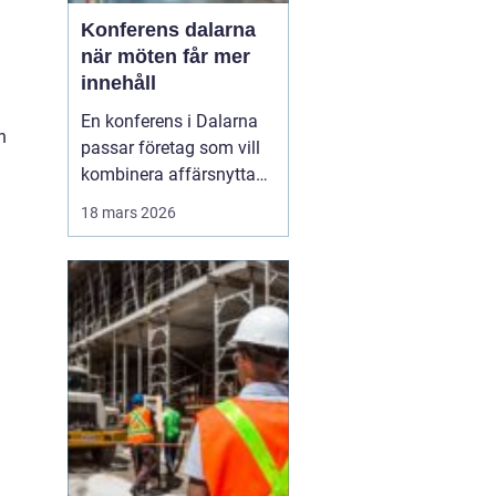
Konferens dalarna
när möten får mer
innehåll
En konferens i Dalarna
h
passar företag som vill
kombinera affärsnytta
med miljöer som ger
18 mars 2026
lugn, fokus och energi.
Här möts klassisk
landsbygd, djupa skogar,
glittrande sjöar och en
levande kulturhistoria
mitt i Sverige, på rimligt
avstånd från storst...