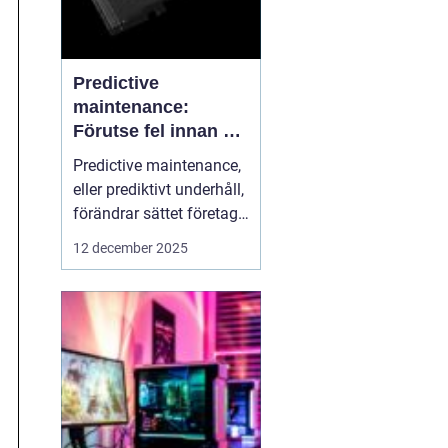
Predictive
maintenance:
Förutse fel innan de
uppstår med hjälp
Predictive maintenance,
av sensorer
eller prediktivt underhåll,
förändrar sättet företag
hanterar maskiner och
12 december 2025
utrustning. Istället för att
reagera först när något
går sönder, använder
system se...