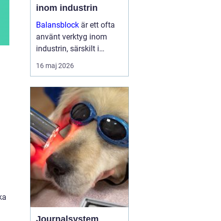
inom industrin
Balansblock
är ett ofta
använt verktyg inom
industrin, särskilt i
verkstads- och
16 maj 2026
produktionsmiljöer, där
det hjälper till att
effektivisera
arbetsfl&oum...
ka
Journalsystem