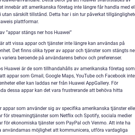
 innebär att amerikanska företag inte längre får handla med el
 utan särskilt tillstånd. Detta har i sin tur påverkat tillgänglighe
aweis plattformar.
 av ”appar stängs ner hos Huawei”
r att vissa appar och tjänster inte längre kan användas på
het. Det finns olika typer av appar och tjänster som stängts ne
 variera beroende på användarens behov och preferenser.
os Huawei är de som tillhandahålls av amerikanska företag som
 att appar som Gmail, Google Maps, YouTube och Facebook inte
enheter eller kan laddas ner från Huawei AppGallery. För
da dessa appar kan det vara frustrerande att behöva hitta
 appar som använder sig av specifika amerikanska tjänster elle
r för streamingtjänster som Netflix och Spotify, sociala medier
ar för ekonomiska tjänster som PayPal och Venmo. Att inte ha
sa användarnas möjlighet att kommunicera, utföra vardagliga