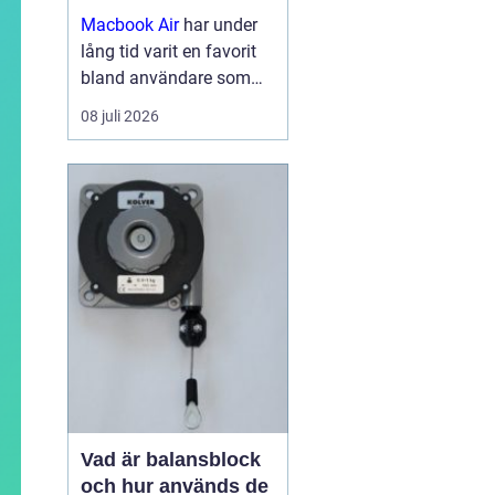
Macbook Air
har under
lång tid varit en favorit
bland användare som
vill ha en lätt, smidig och
08 juli 2026
samtidigt kraftfull dator
för arbete, studier och
kreativitet. Med apples
egna chip har serien
tagit...
Vad är balansblock
och hur används de