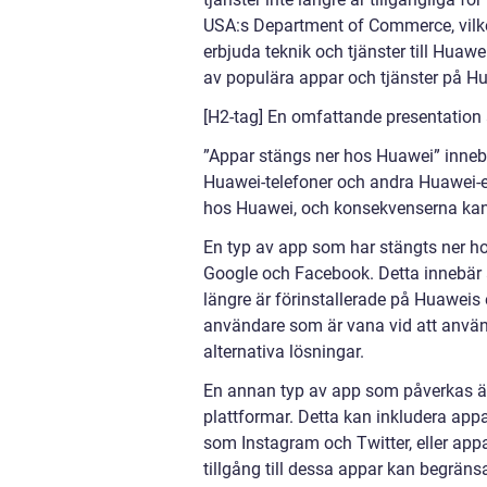
USA:s Department of Commerce, vilket
erbjuda teknik och tjänster till Huawei
av populära appar och tjänster på Hu
[H2-tag] En omfattande presentation
”Appar stängs ner hos Huawei” innebä
Huawei-telefoner och andra Huawei-en
hos Huawei, och konsekvenserna kan
En typ av app som har stängts ner h
Google och Facebook. Detta innebär
längre är förinstallerade på Huaweis 
användare som är vana vid att använ
alternativa lösningar.
En annan typ av app som påverkas är
plattformar. Detta kan inkludera appa
som Instagram och Twitter, eller app
tillgång till dessa appar kan begrän