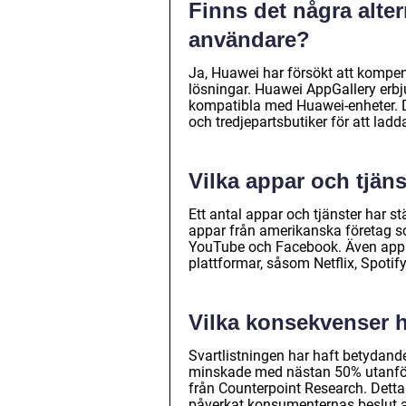
Finns det några alter
användare?
Ja, Huawei har försökt att kompen
lösningar. Huawei AppGallery erbj
kompatibla med Huawei-enheter.
och tredjepartsbutiker för att ladd
Vilka appar och tjän
Ett antal appar och tjänster har st
appar från amerikanska företag 
YouTube och Facebook. Även appar
plattformar, såsom Netflix, Spoti
Vilka konsekvenser h
Svartlistningen har haft betydand
minskade med nästan 50% utanför Ki
från Counterpoint Research. Detta
påverkat konsumenternas beslut a