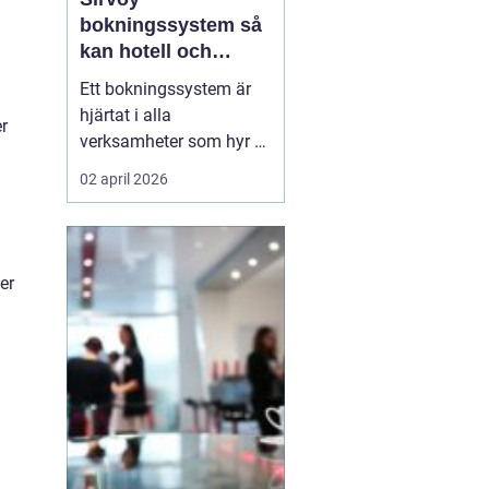
bokningssystem så
kan hotell och
uthyrning ta nästa
Ett bokningssystem är
steg
hjärtat i alla
r
verksamheter som hyr ut
rum, stugor eller andra
02 april 2026
objekt. När bokningarna
flyttar från telefon och
mejl till webben behövs
verktyg som är lätta att
er
förstå, fungerar dygnet
runt och minskar risken
för dubbelbokningar...