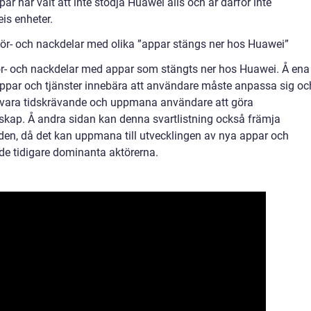
r har valt att inte stödja Huawei alls och är därför inte
is enheter.
för- och nackdelar med olika ”appar stängs ner hos Huawei”
 för- och nackdelar med appar som stängts ner hos Huawei. Å ena
par och tjänster innebära att användare måste anpassa sig oc
an vara tidskrävande och uppmana användare att göra
skap. Å andra sidan kan denna svartlistning också främja
n, då det kan uppmana till utvecklingen av nya appar och
e tidigare dominanta aktörerna.