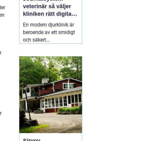
veterinär så väljer
ler
kliniken rätt digitalt
ten
stöd
En modern djurklinik är
beroende av ett smidigt
och säkert
journalsystem. Utan ett
r
fungerande digitalt flöde
blir vardagen snabbt
rörig: dubbelbokningar,
svåröverskådliga
journaler och onödigt
administrativt arbete. Ett
03 april 2026
r
Sirvoy