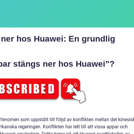
s ner hos Huawei: En grundlig
ppar stängs ner hos Huawei”?
fenomen som uppstått till följd av konflikten mellan det kinesis
anska regeringen. Konflikten har lett till att vissa appar och
för Huawei-användare. Detta beror på att Huawei svartlistades av