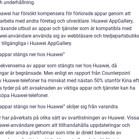
ch underhållning.
 Huawei har försökt kompensera för förlorade appar genom att
marbeta med andra företag och utvecklare. Huawei AppGallery,
 växande utbud av appar och tjänster som är kompatibla med
ei-användare använda sig av webbläsare och tredjepartsbutike
 tillgängliga i Huawei AppGallery.
”appar stängs ner hos Huawei”
onsekvenserna av appar som stängts ner hos Huawei, då
gar är begränsade. Men enligt en rapport från Counterpoint
v Huawei-telefoner ha minskat med nästan 50% utanför Kina eft
tta tyder på att avsaknaden av viktiga appar och tjänster kan ha
köpa Huawei-telefoner.
appar stängs ner hos Huawei” skiljer sig från varandra
par har påverkats på olika sätt av svartlistningen av Huawei. Vissa
Huawei-användare genom att tillhandahålla uppdateringar och
er eller andra plattformar som inte är direkt beroende av