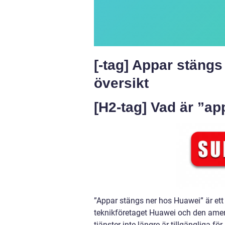
[-tag] Appar stäng
översikt
[H2-tag] Vad är ”a
”Appar stängs ner hos Huawei” är ett 
teknikföretaget Huawei och den amerik
tjänster inte längre är tillgängliga 