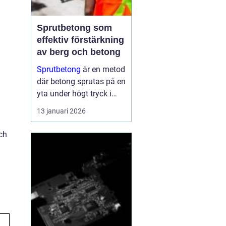
Sprutbetong som
effektiv förstärkning
av berg och betong
Sprutbetong
är en metod
där betong sprutas på en
yta under högt tryck i
stället för att gjutas i
13 januari 2026
formar. Tekniken a...
ch