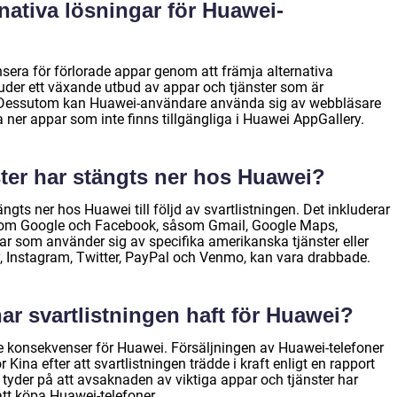
nativa lösningar för Huawei-
sera för förlorade appar genom att främja alternativa
uder ett växande utbud av appar och tjänster som är
 Dessutom kan Huawei-användare använda sig av webbläsare
a ner appar som inte finns tillgängliga i Huawei AppGallery.
ster har stängts ner hos Huawei?
ängts ner hos Huawei till följd av svartlistningen. Det inkluderar
som Google och Facebook, såsom Gmail, Google Maps,
 som använder sig av specifika amerikanska tjänster eller
fy, Instagram, Twitter, PayPal och Venmo, kan vara drabbade.
ar svartlistningen haft för Huawei?
e konsekvenser för Huawei. Försäljningen av Huawei-telefoner
na efter att svartlistningen trädde i kraft enligt en rapport
 tyder på att avsaknaden av viktiga appar och tjänster har
tt köpa Huawei-telefoner.