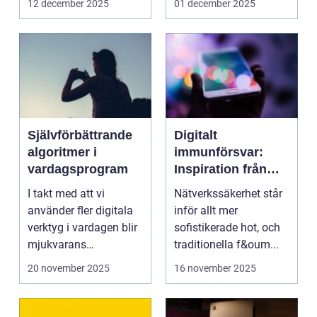
12 december 2025
01 december 2025
Självförbättrande
Digitalt
algoritmer i
immunförsvar:
vardagsprogram
Inspiration från
biologiska system
I takt med att vi
Nätverkssäkerhet står
för att stärka
använder fler digitala
inför allt mer
nätverkssäkerhet
verktyg i vardagen blir
sofistikerade hot, och
mjukvarans
traditionella f&oum...
anpassningsför...
20 november 2025
16 november 2025