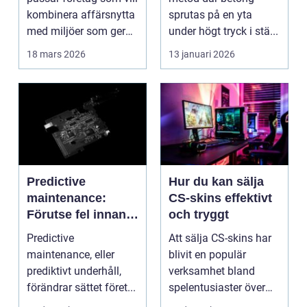
kombinera affärsnytta
sprutas på en yta
med miljöer som ger
under högt tryck i stä...
lugn, fokus...
18 mars 2026
13 januari 2026
Predictive
Hur du kan sälja
maintenance:
CS-skins effektivt
Förutse fel innan
och tryggt
de uppstår med
Predictive
Att sälja CS-skins har
hjälp av sensorer
maintenance, eller
blivit en populär
prediktivt underhåll,
verksamhet bland
förändrar sättet föret...
spelentusiaster över
hela v...