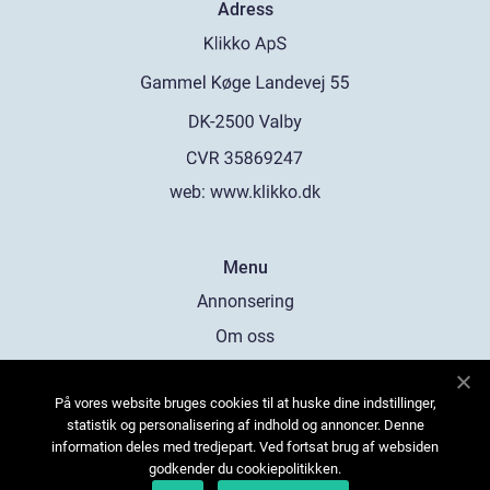
Adress
web:
www.klikko.dk
Menu
Annonsering
Om oss
Cookies
På vores website bruges cookies til at huske dine indstillinger,
Kontakta oss
statistik og personalisering af indhold og annoncer. Denne
Sitemap
information deles med tredjepart. Ved fortsat brug af websiden
godkender du cookiepolitikken.