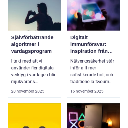
Självförbättrande
Digitalt
algoritmer i
immunförsvar:
vardagsprogram
Inspiration från
biologiska system
I takt med att vi
Nätverkssäkerhet står
för att stärka
använder fler digitala
inför allt mer
nätverkssäkerhet
verktyg i vardagen blir
sofistikerade hot, och
mjukvarans
traditionella f&oum...
anpassningsför...
20 november 2025
16 november 2025