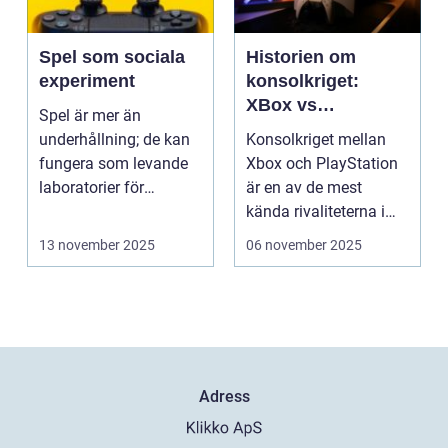
Spel som sociala
Historien om
experiment
konsolkriget:
XBox vs
Spel är mer än
PlayStation
underhållning; de kan
Konsolkriget mellan
fungera som levande
Xbox och PlayStation
laboratorier för
är en av de mest
m&aum...
kända rivaliteterna i
spelvä...
13 november 2025
06 november 2025
Adress