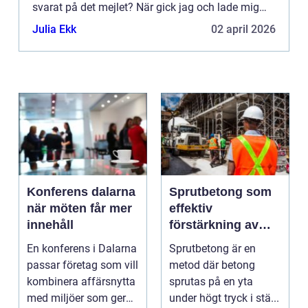
svarat på det mejlet? När gick jag och lade mig
igår? Tillsammans...
Julia Ekk
02 april 2026
Konferens dalarna
Sprutbetong som
när möten får mer
effektiv
innehåll
förstärkning av
berg och betong
En konferens i Dalarna
Sprutbetong är en
passar företag som vill
metod där betong
kombinera affärsnytta
sprutas på en yta
med miljöer som ger
under högt tryck i stä...