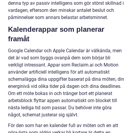
denna typ av passiv intelligens som gör störst skillnad i
vardagen, eftersom den minskar antalet beslut och
påminnelser som annars belastar arbetsminnet.
Kalenderappar som planerar
framåt
Google Calendar och Apple Calendar är välkända, men
det är vad som byggs ovanpå dem som börjar bli
verkligt intressant. Appar som Reclaim.ai och Motion
använder artificiell intelligens för att automatiskt
schemalägga dina uppgifter baserat på dina möten, din
energinivå vid olika tider på dagen och dina deadlines.
Om ett möte bokas in och tränger bort ett planerat
arbetsblock flyttar appen automatiskt om blocket till
nästa lediga tid som passar. Du behöver inte göra
något, schemat justerar sig självt.
För den som har en kalender full av möten och en att
göra-lista som aldrig verkar bli kortare är detta en