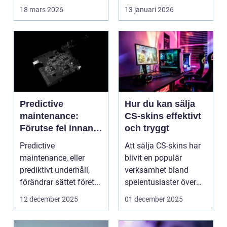
lugn, fokus...
18 mars 2026
13 januari 2026
Predictive
Hur du kan sälja
maintenance:
CS-skins effektivt
Förutse fel innan
och tryggt
de uppstår med
Predictive
Att sälja CS-skins har
hjälp av sensorer
maintenance, eller
blivit en populär
prediktivt underhåll,
verksamhet bland
förändrar sättet föret...
spelentusiaster över
hela v...
12 december 2025
01 december 2025