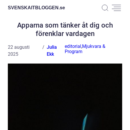
SVENSKAITBLOGGEN.
se
Apparna som tänker åt dig och
förenklar vardagen
editorial
,
Mjukvara &
22 augusti
Julia
Program
2025
Ekk