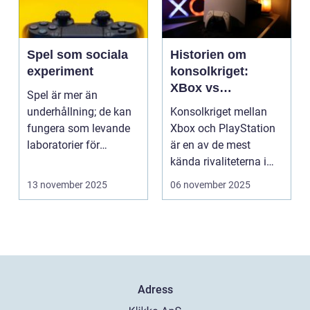
Spel som sociala
Historien om
experiment
konsolkriget:
XBox vs
Spel är mer än
PlayStation
underhållning; de kan
Konsolkriget mellan
fungera som levande
Xbox och PlayStation
laboratorier för
är en av de mest
m&aum...
kända rivaliteterna i
spelvä...
13 november 2025
06 november 2025
Adress