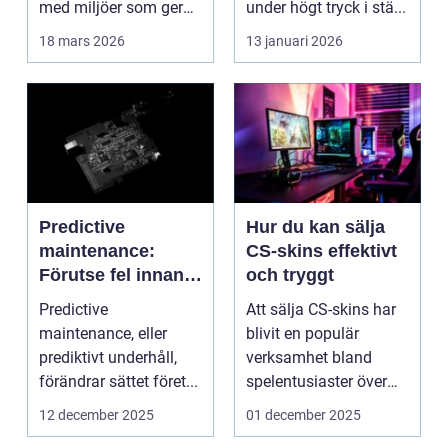
med miljöer som ger
under högt tryck i stä...
lugn, fokus...
18 mars 2026
13 januari 2026
Predictive
Hur du kan sälja
maintenance:
CS-skins effektivt
Förutse fel innan
och tryggt
de uppstår med
Predictive
Att sälja CS-skins har
hjälp av sensorer
maintenance, eller
blivit en populär
prediktivt underhåll,
verksamhet bland
förändrar sättet föret...
spelentusiaster över
hela v...
12 december 2025
01 december 2025