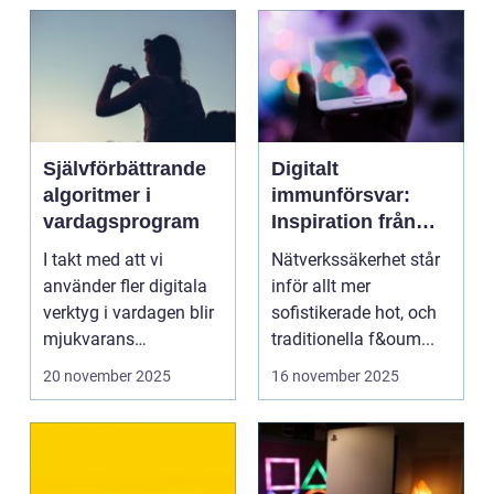
Självförbättrande
Digitalt
algoritmer i
immunförsvar:
vardagsprogram
Inspiration från
biologiska system
I takt med att vi
Nätverkssäkerhet står
för att stärka
använder fler digitala
inför allt mer
nätverkssäkerhet
verktyg i vardagen blir
sofistikerade hot, och
mjukvarans
traditionella f&oum...
anpassningsför...
20 november 2025
16 november 2025