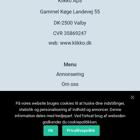
web:
www.klikko.dk
Menu
Annonsering
Om oss
Cookies
På vores website bruges cookies til at huske dine indstillinger,
Kontakta oss
statistik og personalisering af indhold og annoncer. Denne
Sitemap
information deles med tredjepart. Ved fortsat brug af websiden
godkender du cookiepolitikken.
Ok
Privatlivspolitik