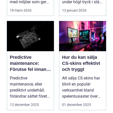
med miljöer som ger
under högt tryck i stä...
lugn, fokus...
18 mars 2026
13 januari 2026
Predictive
Hur du kan sälja
maintenance:
CS-skins effektivt
Förutse fel innan
och tryggt
de uppstår med
Predictive
Att sälja CS-skins har
hjälp av sensorer
maintenance, eller
blivit en populär
prediktivt underhåll,
verksamhet bland
förändrar sättet föret...
spelentusiaster över
hela v...
12 december 2025
01 december 2025