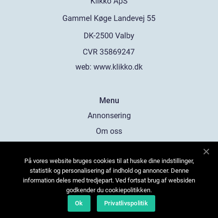
web:
www.klikko.dk
Menu
Annonsering
Om oss
Cookies
På vores website bruges cookies til at huske dine indstillinger,
Kontakta oss
statistik og personalisering af indhold og annoncer. Denne
Sitemap
information deles med tredjepart. Ved fortsat brug af websiden
godkender du cookiepolitikken.
Ok
Privatlivspolitik