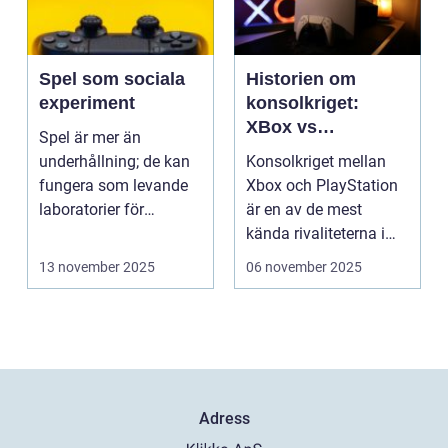
Spel som sociala
Historien om
experiment
konsolkriget:
XBox vs
Spel är mer än
PlayStation
underhållning; de kan
Konsolkriget mellan
fungera som levande
Xbox och PlayStation
laboratorier för
är en av de mest
m&aum...
kända rivaliteterna i
spelvä...
13 november 2025
06 november 2025
Adress