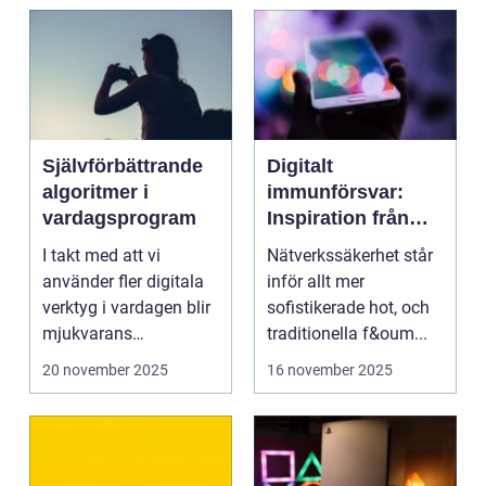
Självförbättrande
Digitalt
algoritmer i
immunförsvar:
vardagsprogram
Inspiration från
biologiska system
I takt med att vi
Nätverkssäkerhet står
för att stärka
använder fler digitala
inför allt mer
nätverkssäkerhet
verktyg i vardagen blir
sofistikerade hot, och
mjukvarans
traditionella f&oum...
anpassningsför...
20 november 2025
16 november 2025