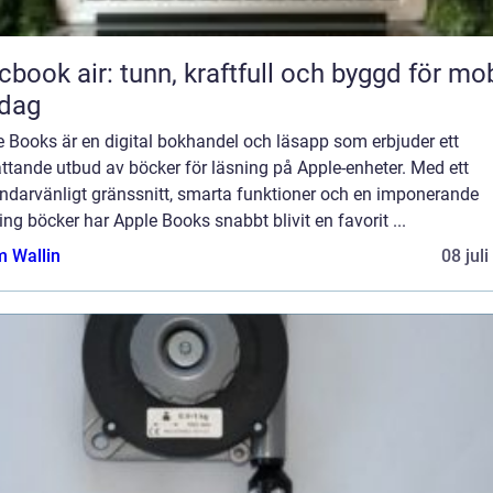
book air: tunn, kraftfull och byggd för mob
rdag
 Books är en digital bokhandel och läsapp som erbjuder ett
ttande utbud av böcker för läsning på Apple-enheter. Med ett
ndarvänligt gränssnitt, smarta funktioner och en imponerande
ng böcker har Apple Books snabbt blivit en favorit ...
 Wallin
08 jul