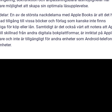
re möjlighet att skapa sin optimala läsupplevelse.
delar: En av de största nackdelarna med Apple Books är att det 
d tillgång till vissa böcker och förlag som kanske inte finns
liga för köp eller lån. Samtidigt är det också värt att notera att A
ill skillnad från andra digitala bokplattformar, är inriktat på Appl
e och inte är tillgängligt för andra enheter som Android-telefone
nheter.