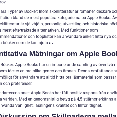
hov.
lära Typer av Böcker: Inom skönlitteratur är romaner, deckare oc
 fiction bland de mest populära kategorierna på Apple Books. Ä
klitteratur är självhjälp, personlig utveckling och historiska böc
e mest eftertraktade alternativen. Med funktioner som
mmendationer och topplistor kan användare enkelt hitta nya oc
a böcker som de kan njuta av.
ntitativa Mätningar om Apple Boo
l Böcker: Apple Books har en imponerande samling av över två m
som täcker en rad olika genrer och ämnen. Denna omfattande s
möjligt för användare att alltid hitta bra läsmaterial som passar
n och preferenser.
ndarrecensioner: Apple Books har fått positiv respons från anv
la världen. Med en genomsnittlig betyg på 4,5 stjärnor erkänns 
användarvänlighet, läsningens kvalitet och tillförlitlighet.
Diskussion om Skillnaderna mell