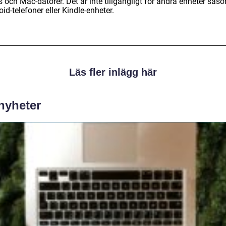
 och Mac-datorer. Det är inte tillgängligt för andra enheter sås
id-telefoner eller Kindle-enheter.
Läs fler inlägg här
 nyheter