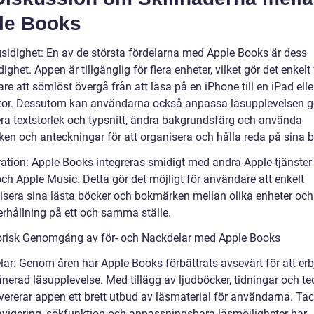
le Books
sidighet: En av de största fördelarna med Apple Books är dess
ghet. Appen är tillgänglig för flera enheter, vilket gör det enkelt 
e att sömlöst övergå från att läsa på en iPhone till en iPad elle
or. Dessutom kan användarna också anpassa läsupplevelsen 
tera textstorlek och typsnitt, ändra bakgrundsfärg och använda
en och anteckningar för att organisera och hålla reda på sina b
gration: Apple Books integreras smidigt med andra Apple-tjänste
ch Apple Music. Detta gör det möjligt för användare att enkelt
isera sina lästa böcker och bokmärken mellan olika enheter och 
erhållning på ett och samma ställe.
orisk Genomgång av för- och Nackdelar med Apple Books
elar: Genom åren har Apple Books förbättrats avsevärt för att er
inerad läsupplevelse. Med tillägg av ljudböcker, tidningar och t
evererar appen ett brett utbud av läsmaterial för användarna. Ta
avigering, sökfunktion och anpassningsbara läsmöjligheter har