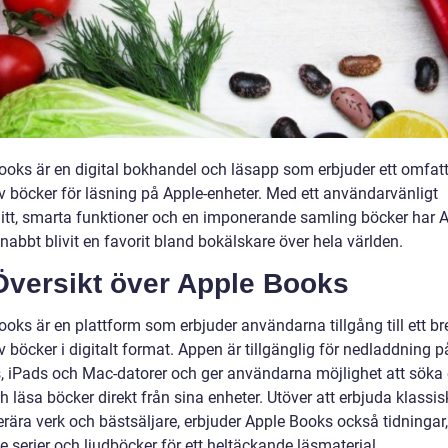
ooks är en digital bokhandel och läsapp som erbjuder ett omfat
v böcker för läsning på Apple-enheter. Med ett användarvänligt
itt, smarta funktioner och en imponerande samling böcker har 
abbt blivit en favorit bland bokälskare över hela världen.
Översikt över Apple Books
oks är en plattform som erbjuder användarna tillgång till ett br
 böcker i digitalt format. Appen är tillgänglig för nedladdning p
, iPads och Mac-datorer och ger användarna möjlighet att söka e
 läsa böcker direkt från sina enheter. Utöver att erbjuda klassi
erära verk och bästsäljare, erbjuder Apple Books också tidningar,
 serier och ljudböcker för ett heltäckande läsmaterial.