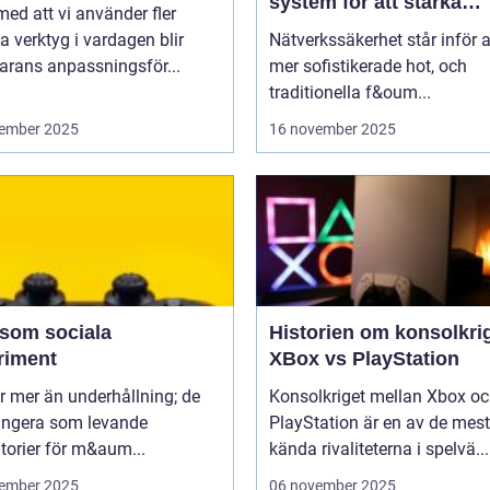
system för att stärka
 med att vi använder fler
nätverkssäkerhet
la verktyg i vardagen blir
Nätverkssäkerhet står inför a
arans anpassningsför...
mer sofistikerade hot, och
traditionella f&oum...
ember 2025
16 november 2025
 som sociala
Historien om konsolkrig
riment
XBox vs PlayStation
r mer än underhållning; de
Konsolkriget mellan Xbox o
ungera som levande
PlayStation är en av de mest
torier för m&aum...
kända rivaliteterna i spelvä...
ember 2025
06 november 2025