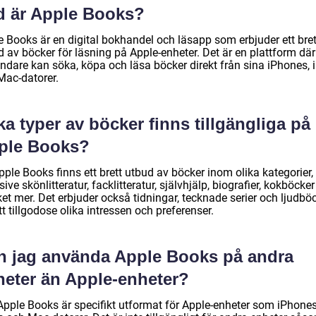
d är Apple Books?
e Books är en digital bokhandel och läsapp som erbjuder ett bret
 av böcker för läsning på Apple-enheter. Det är en plattform där
ndare kan söka, köpa och läsa böcker direkt från sina iPhones, 
Mac-datorer.
ka typer av böcker finns tillgängliga på
ple Books?
ple Books finns ett brett utbud av böcker inom olika kategorier,
sive skönlitteratur, facklitteratur, självhjälp, biografier, kokböcke
et mer. Det erbjuder också tidningar, tecknade serier och ljudbö
tt tillgodose olika intressen och preferenser.
n jag använda Apple Books på andra
heter än Apple-enheter?
 Apple Books är specifikt utformat för Apple-enheter som iPhones