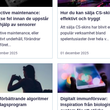
ictive maintenance:
Hur du kan sälja CS-sk
se fel innan de uppstår
effektivt och tryggt
hjälp av sensorer
Att sälja CS-skins har blivit 
tive maintenance, eller
populär verksamhet bland
tivt underhåll, förändrar
spelentusiaster över hela v...
föret...
ember 2025
01 december 2025
förbättrande algoritmer
Digitalt immunförsvar:
rdagsprogram
Inspiration från biologi