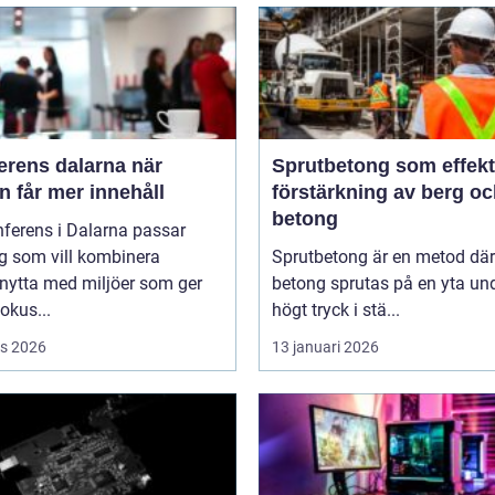
rens dalarna när
Sprutbetong som effekt
 får mer innehåll
förstärkning av berg o
betong
ferens i Dalarna passar
g som vill kombinera
Sprutbetong är en metod där
nytta med miljöer som ger
betong sprutas på en yta un
fokus...
högt tryck i stä...
s 2026
13 januari 2026