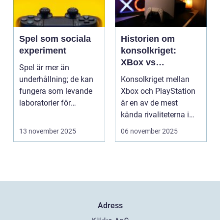
Spel som sociala
Historien om
experiment
konsolkriget:
XBox vs
Spel är mer än
PlayStation
underhållning; de kan
Konsolkriget mellan
fungera som levande
Xbox och PlayStation
laboratorier för
är en av de mest
m&aum...
kända rivaliteterna i
spelvä...
13 november 2025
06 november 2025
Adress