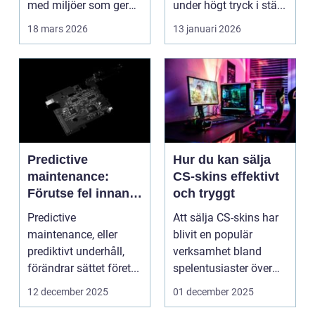
med miljöer som ger
under högt tryck i stä...
lugn, fokus...
18 mars 2026
13 januari 2026
Predictive
Hur du kan sälja
maintenance:
CS-skins effektivt
Förutse fel innan
och tryggt
de uppstår med
Predictive
Att sälja CS-skins har
hjälp av sensorer
maintenance, eller
blivit en populär
prediktivt underhåll,
verksamhet bland
förändrar sättet föret...
spelentusiaster över
hela v...
12 december 2025
01 december 2025