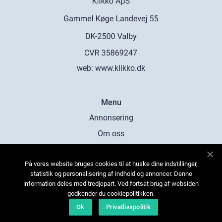
web:
www.klikko.dk
Menu
Annonsering
Om oss
Cookies
På vores website bruges cookies til at huske dine indstillinger,
Kontakta oss
statistik og personalisering af indhold og annoncer. Denne
Sitemap
information deles med tredjepart. Ved fortsat brug af websiden
godkender du cookiepolitikken.
Ok
Privatlivspolitik