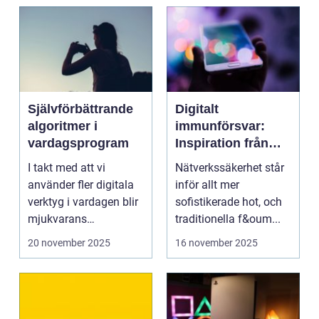
Självförbättrande
Digitalt
algoritmer i
immunförsvar:
vardagsprogram
Inspiration från
biologiska system
I takt med att vi
Nätverkssäkerhet står
för att stärka
använder fler digitala
inför allt mer
nätverkssäkerhet
verktyg i vardagen blir
sofistikerade hot, och
mjukvarans
traditionella f&oum...
anpassningsför...
20 november 2025
16 november 2025