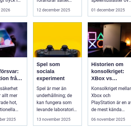
t tryck i
förändrar sättet
spelentusiaster öve
föret...
hela v...
i 2026
12 december 2025
01 december 2025
Spel som
Historien om
örsvar:
sociala
konsolkriget:
tion från
experiment
XBox vs
iska
PlayStation
säkerhet
Spel är mer än
Konsolkriget mella
för att
r allt mer
underhållning; de
Xbox och
rade hot,
kan fungera som
PlayStation är en a
kssäkerhe
tionella
levande laboratorier
de mest kända
för m&aum...
rivaliteterna i
ber 2025
13 november 2025
06 november 2025
spelvä...