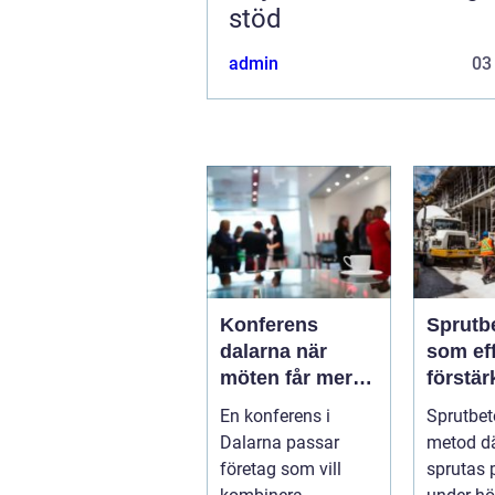
stöd
admin
03
Konferens
Sprutb
dalarna när
som eff
möten får mer
förstär
innehåll
berg o
En konferens i
Sprutbet
Dalarna passar
metod d
företag som vill
sprutas 