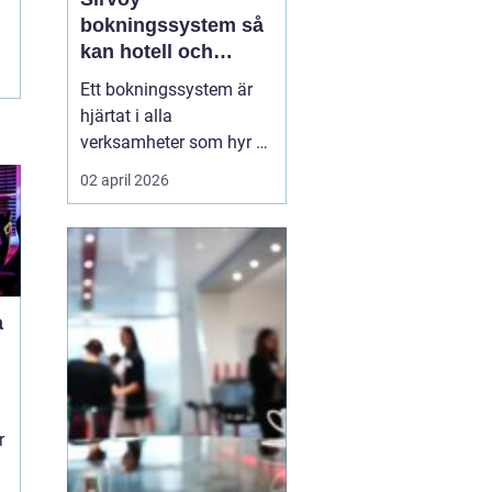
bokningssystem så
kan hotell och
uthyrning ta nästa
Ett bokningssystem är
steg
hjärtat i alla
verksamheter som hyr ut
rum, stugor eller andra
02 april 2026
objekt. När bokningarna
flyttar från telefon och
mejl till webben behövs
verktyg som är lätta att
förstå, fungerar dygnet
a
runt och minskar risken
för dubbelbokningar...
r