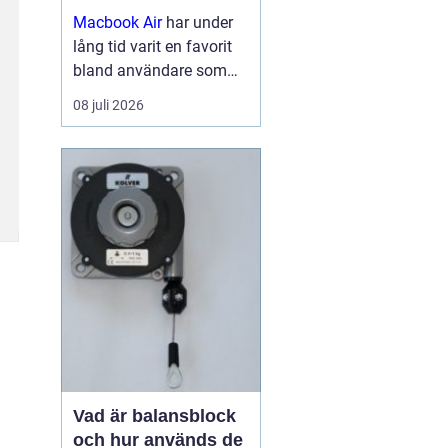
Macbook Air
har under
lång tid varit en favorit
bland användare som
vill ha en lätt, smidig och
08 juli 2026
samtidigt kraftfull dator
för arbete, studier och
kreativitet. Med apples
egna chip har serien
tagit...
Vad är balansblock
och hur används de