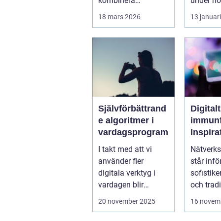
kombinera
under hög
affärsnytta med
stä...
18 mars 2026
13 januar
miljöer som ger
lugn, fokus...
Självförbättrand
Digitalt
e algoritmer i
immunf
vardagsprogram
Inspira
biolog
I takt med att vi
Nätverks
system 
använder fler
står infö
stärka
digitala verktyg i
sofistike
nätver
vardagen blir
och tradi
t
mjukvarans
f&oum...
20 november 2025
16 novem
anpassningsför...