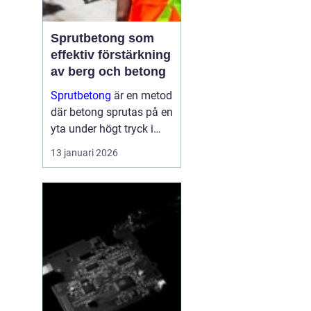
Sprutbetong som
effektiv förstärkning
av berg och betong
Sprutbetong
är en metod
där betong sprutas på en
yta under högt tryck i
stället för att gjutas i
13 januari 2026
formar. Tekniken a...