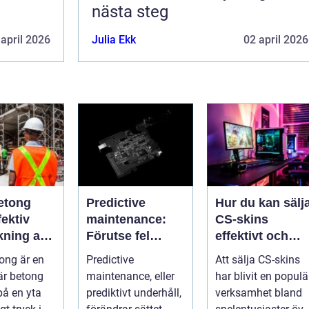
nästa steg
 april 2026
Julia Ekk
02 april 2026
etong
Predictive
Hur du kan sälj
ektiv
maintenance:
CS-skins
kning av
Förutse fel
effektivt och
ch betong
innan de
tryggt
ong är en
Predictive
Att sälja CS-skins
uppstår med
är betong
maintenance, eller
har blivit en populä
hjälp av
på en yta
prediktivt underhåll,
verksamhet bland
sensorer