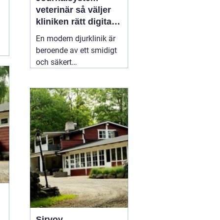
veterinär så väljer
kliniken rätt digitalt
stöd
En modern djurklinik är
beroende av ett smidigt
och säkert
journalsystem. Utan ett
fungerande digitalt flöde
blir vardagen snabbt
rörig: dubbelbokningar,
svåröverskådliga
journaler och onödigt
administrativt arbete. Ett
03 april 2026
Sirvoy