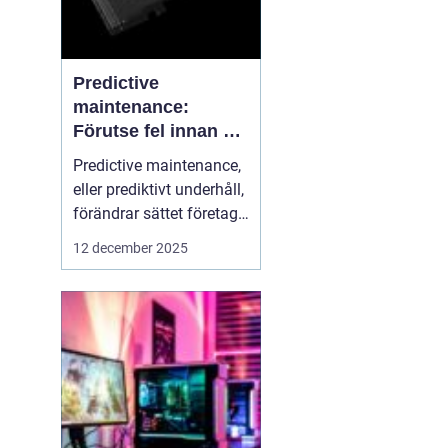
Predictive
maintenance:
Förutse fel innan de
uppstår med hjälp
Predictive maintenance,
av sensorer
eller prediktivt underhåll,
förändrar sättet företag
hanterar maskiner och
12 december 2025
utrustning. Istället för att
reagera först när något
går sönder, använder
system se...