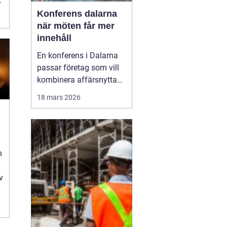
r
Konferens dalarna
när möten får mer
innehåll
En konferens i Dalarna
passar företag som vill
kombinera affärsnytta
med miljöer som ger
18 mars 2026
lugn, fokus och energi.
Här möts klassisk
landsbygd, djupa skogar,
glittrande sjöar och en
levande kulturhistoria
n
mitt i Sverige, på rimligt
avstånd från storst...
v