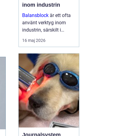
inom industrin
Balansblock
är ett ofta
använt verktyg inom
industrin, särskilt i
verkstads- och
16 maj 2026
produktionsmiljöer, där
det hjälper till att
effektivisera
arbetsfl&oum...
Journalsystem