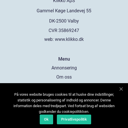
web:
www.klikko.dk
Menu
Annonsering
Om oss
Cookies
På vores website bruges cookies til at huske dine indstillinger,
Kontakta oss
statistik og personalisering af indhold og annoncer. Denne
Sitemap
information deles med tredjepart. Ved fortsat brug af websiden
godkender du cookiepolitikken.
Ok
Privatlivspolitik