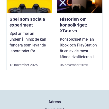
Spel som sociala
Historien om
experiment
konsolkriget:
XBox vs
Spel är mer än
PlayStation
underhållning; de kan
Konsolkriget mellan
fungera som levande
Xbox och PlayStation
laboratorier för
är en av de mest
m&aum...
kända rivaliteterna i
spelvä...
13 november 2025
06 november 2025
Adress