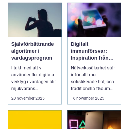
Självförbättrande
Digitalt
algoritmer i
immunförsvar:
vardagsprogram
Inspiration från
biologiska system
I takt med att vi
Nätverkssäkerhet står
för att stärka
använder fler digitala
inför allt mer
nätverkssäkerhet
verktyg i vardagen blir
sofistikerade hot, och
mjukvarans
traditionella f&oum...
anpassningsför...
20 november 2025
16 november 2025