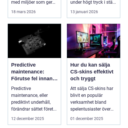
med miljöer som ger
under högt tryck i stä...
lugn, fokus...
18 mars 2026
13 januari 2026
Predictive
Hur du kan sälja
maintenance:
CS-skins effektivt
Förutse fel innan
och tryggt
de uppstår med
Predictive
Att sälja CS-skins har
hjälp av sensorer
maintenance, eller
blivit en populär
prediktivt underhåll,
verksamhet bland
förändrar sättet föret...
spelentusiaster över
hela v...
12 december 2025
01 december 2025