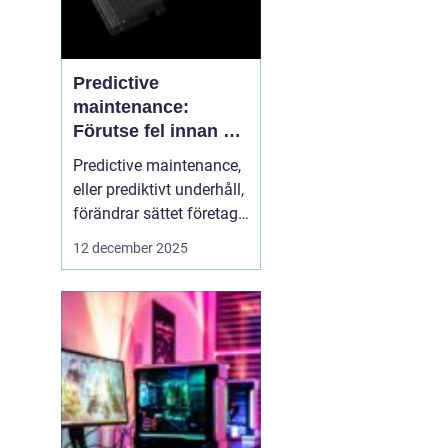
Predictive
maintenance:
Förutse fel innan de
uppstår med hjälp
Predictive maintenance,
av sensorer
eller prediktivt underhåll,
förändrar sättet företag
hanterar maskiner och
12 december 2025
utrustning. Istället för att
reagera först när något
går sönder, använder
system se...