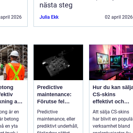
nästa steg
 april 2026
Julia Ekk
02 april 2026
etong
Predictive
Hur du kan sälj
ektiv
maintenance:
CS-skins
kning av
Förutse fel
effektivt och
ch betong
innan de
tryggt
ong är en
Predictive
Att sälja CS-skins
uppstår med
är betong
maintenance, eller
har blivit en populä
hjälp av
på en yta
prediktivt underhåll,
verksamhet bland
sensorer