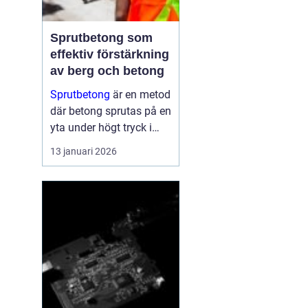
Sprutbetong som
effektiv förstärkning
av berg och betong
Sprutbetong
är en metod
där betong sprutas på en
yta under högt tryck i
stället för att gjutas i
13 januari 2026
formar. Tekniken a...