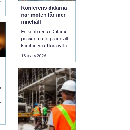
r
Konferens dalarna
när möten får mer
innehåll
En konferens i Dalarna
passar företag som vill
kombinera affärsnytta
med miljöer som ger
18 mars 2026
lugn, fokus och energi.
Här möts klassisk
landsbygd, djupa skogar,
glittrande sjöar och en
levande kulturhistoria
n
mitt i Sverige, på rimligt
avstånd från storst...
v