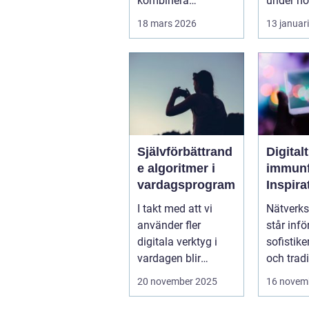
kombinera
under hög
affärsnytta med
stä...
18 mars 2026
13 januar
miljöer som ger
lugn, fokus...
Självförbättrand
Digitalt
e algoritmer i
immunf
vardagsprogram
Inspira
biolog
I takt med att vi
Nätverks
system 
använder fler
står infö
stärka
digitala verktyg i
sofistike
nätver
vardagen blir
och tradi
t
mjukvarans
f&oum...
20 november 2025
16 novem
anpassningsför...