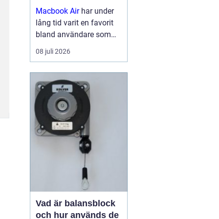
Macbook Air
har under
lång tid varit en favorit
bland användare som
vill ha en lätt, smidig och
08 juli 2026
samtidigt kraftfull dator
för arbete, studier och
kreativitet. Med apples
egna chip har serien
tagit...
Vad är balansblock
och hur används de