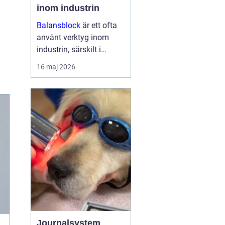
inom industrin
Balansblock
är ett ofta
använt verktyg inom
industrin, särskilt i
verkstads- och
16 maj 2026
produktionsmiljöer, där
det hjälper till att
effektivisera
arbetsfl&oum...
Journalsystem