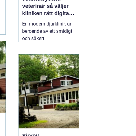
veterinär så väljer
kliniken rätt digitalt
stöd
En modern djurklinik är
beroende av ett smidigt
och säkert
journalsystem. Utan ett
fungerande digitalt flöde
blir vardagen snabbt
rörig: dubbelbokningar,
svåröverskådliga
journaler och onödigt
administrativt arbete. Ett
03 april 2026
Sirvoy