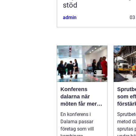
stöd
admin
03
Konferens
Sprutb
dalarna när
som eff
möten får mer
förstär
innehåll
berg o
En konferens i
Sprutbet
Dalarna passar
metod d
företag som vill
sprutas 