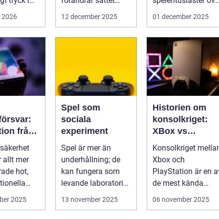
t tryck i
förändrar sättet
spelentusiaster öve
föret...
hela v...
i 2026
12 december 2025
01 december 2025
Spel som
Historien om
örsvar:
sociala
konsolkriget:
tion från
experiment
XBox vs
iska
PlayStation
säkerhet
Spel är mer än
Konsolkriget mella
för att
r allt mer
underhållning; de
Xbox och
rade hot,
kan fungera som
PlayStation är en a
kssäkerhe
tionella
levande laboratorier
de mest kända
för m&aum...
rivaliteterna i
ber 2025
13 november 2025
06 november 2025
spelvä...