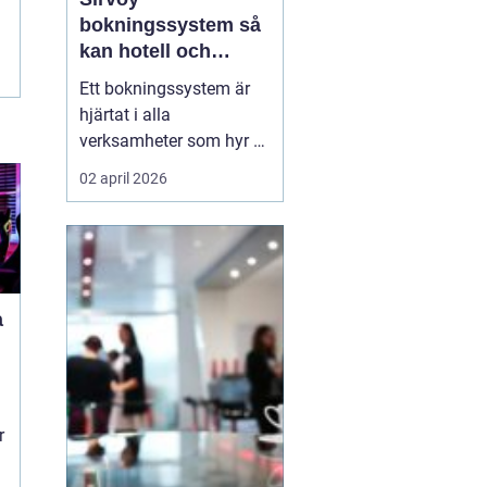
bokningssystem så
kan hotell och
uthyrning ta nästa
Ett bokningssystem är
steg
hjärtat i alla
verksamheter som hyr ut
rum, stugor eller andra
02 april 2026
objekt. När bokningarna
flyttar från telefon och
mejl till webben behövs
verktyg som är lätta att
förstå, fungerar dygnet
a
runt och minskar risken
för dubbelbokningar...
r