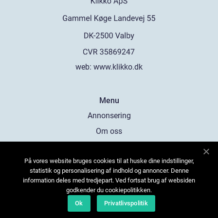
web:
www.klikko.dk
Menu
Annonsering
Om oss
Cookies
På vores website bruges cookies til at huske dine indstillinger,
Kontakta oss
statistik og personalisering af indhold og annoncer. Denne
Sitemap
information deles med tredjepart. Ved fortsat brug af websiden
godkender du cookiepolitikken.
Ok
Privatlivspolitik