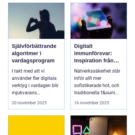
Självförbättrande
Digitalt
algoritmer i
immunförsvar:
vardagsprogram
Inspiration från
biologiska system
I takt med att vi
Nätverkssäkerhet står
för att stärka
använder fler digitala
inför allt mer
nätverkssäkerhet
verktyg i vardagen blir
sofistikerade hot, och
mjukvarans
traditionella f&oum...
anpassningsför...
20 november 2025
16 november 2025