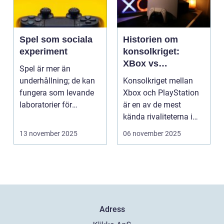
Spel som sociala
Historien om
experiment
konsolkriget:
XBox vs
Spel är mer än
PlayStation
underhållning; de kan
Konsolkriget mellan
fungera som levande
Xbox och PlayStation
laboratorier för
är en av de mest
m&aum...
kända rivaliteterna i
spelvä...
13 november 2025
06 november 2025
Adress