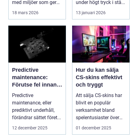
med miljöer som ger
under högt tryck i stä...
lugn, fokus...
18 mars 2026
13 januari 2026
Predictive
Hur du kan sälja
maintenance:
CS-skins effektivt
Förutse fel innan
och tryggt
de uppstår med
Predictive
Att sälja CS-skins har
hjälp av sensorer
maintenance, eller
blivit en populär
prediktivt underhåll,
verksamhet bland
förändrar sättet föret...
spelentusiaster över
hela v...
12 december 2025
01 december 2025