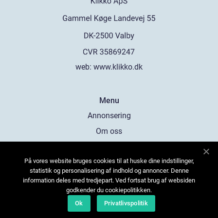
web:
www.klikko.dk
Menu
Annonsering
Om oss
Cookies
På vores website bruges cookies til at huske dine indstillinger,
Kontakta oss
statistik og personalisering af indhold og annoncer. Denne
Sitemap
information deles med tredjepart. Ved fortsat brug af websiden
godkender du cookiepolitikken.
Ok
Privatlivspolitik