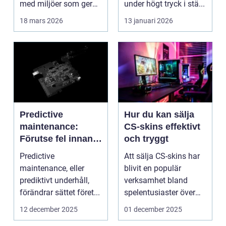
med miljöer som ger
under högt tryck i stä...
lugn, fokus...
18 mars 2026
13 januari 2026
Predictive
Hur du kan sälja
maintenance:
CS-skins effektivt
Förutse fel innan
och tryggt
de uppstår med
Predictive
Att sälja CS-skins har
hjälp av sensorer
maintenance, eller
blivit en populär
prediktivt underhåll,
verksamhet bland
förändrar sättet föret...
spelentusiaster över
hela v...
12 december 2025
01 december 2025