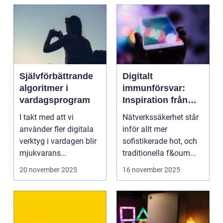
Självförbättrande
Digitalt
algoritmer i
immunförsvar:
vardagsprogram
Inspiration från
biologiska system
I takt med att vi
Nätverkssäkerhet står
för att stärka
använder fler digitala
inför allt mer
nätverkssäkerhet
verktyg i vardagen blir
sofistikerade hot, och
mjukvarans
traditionella f&oum...
anpassningsför...
20 november 2025
16 november 2025