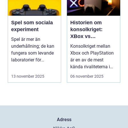
Spel som sociala
Historien om
experiment
konsolkriget:
XBox vs
Spel är mer än
PlayStation
underhållning; de kan
Konsolkriget mellan
fungera som levande
Xbox och PlayStation
laboratorier för
är en av de mest
m&aum...
kända rivaliteterna i
spelvä...
13 november 2025
06 november 2025
Adress