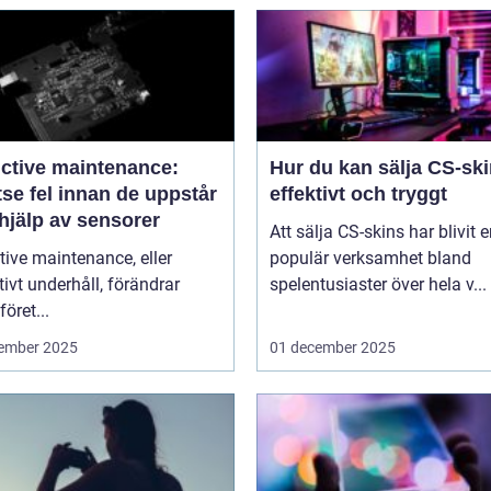
ictive maintenance:
Hur du kan sälja CS-sk
se fel innan de uppstår
effektivt och tryggt
hjälp av sensorer
Att sälja CS-skins har blivit 
tive maintenance, eller
populär verksamhet bland
tivt underhåll, förändrar
spelentusiaster över hela v...
föret...
ember 2025
01 december 2025