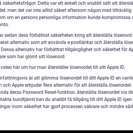
 säkerhetsfrågor. Detta var ett enkelt och snabbt sätt att återstä
et, men det var inte alltid säkert eftersom någon med tillräcklig
m om en persons personliga information kunde kompromissa
onto.
r sedan dess förbättrat säkerheten kring att återställa lösenord
erat alternativ som att använda e-postlänkar och återställa löse
 Dessa alternativ har förbättrat tillgänglighet och säkerhet för A
re som har glömt sitt lösenord.
 video här om hur man återställer lösenordet till sitt Apple ID.
attningsvis är att glömma lösenordet till ditt Apple ID en vanli
n och Apple erbjuder flera alternativ för att återställa lösenorde
ända deras Password Reset-funktion, återställa lösenordet via di
ntakta kundtjänst kan du snabbt få tillgång till ditt Apple ID igen.
ringar inom säkerhet har gjort processen säkrare och mindre sår