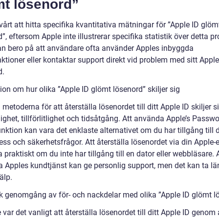
mt lösenord”
vårt att hitta specifika kvantitativa mätningar för ”Apple ID glöm
”, eftersom Apple inte illustrerar specifika statistik över detta p
an bero på att användare ofta använder Apples inbyggda
ktioner eller kontaktar support direkt vid problem med sitt Apple
d.
on om hur olika ”Apple ID glömt lösenord” skiljer sig
 metoderna för att återställa lösenordet till ditt Apple ID skiljer si
lighet, tillförlitlighet och tidsåtgång. Att använda Apple’s Passw
nktion kan vara det enklaste alternativet om du har tillgång till d
ss och säkerhetsfrågor. Att återställa lösenordet via din Apple-
 praktiskt om du inte har tillgång till en dator eller webbläsare. 
a Apples kundtjänst kan ge personlig support, men det kan ta län
jälp.
sk genomgång av för- och nackdelar med olika ”Apple ID glömt l
 var det vanligt att återställa lösenordet till ditt Apple ID genom 