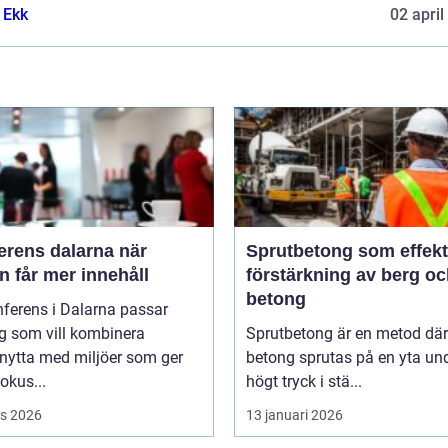
 Ekk
02 april
rens dalarna när
Sprutbetong som effekt
 får mer innehåll
förstärkning av berg o
betong
ferens i Dalarna passar
g som vill kombinera
Sprutbetong är en metod där
nytta med miljöer som ger
betong sprutas på en yta un
fokus...
högt tryck i stä...
s 2026
13 januari 2026