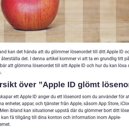
and kan det hända att du glömmer lösenordet till ditt Apple ID o
återställa det. I denna artikel kommer vi att ta en grundlig titt p
bär att glömma lösenordet till sitt Apple ID och hur du kan lösa 
.
sikt över ”Apple ID glömt löseno
skapar ett Apple ID anger du ett lösenord som du använder för a
na enheter, appar, och tjänster från Apple, såsom App Store, iCl
 Men ibland kan situationer uppstå där du glömmer bort ditt lös
 kan få tillgång till dina konton och information inom Apple-
emet.