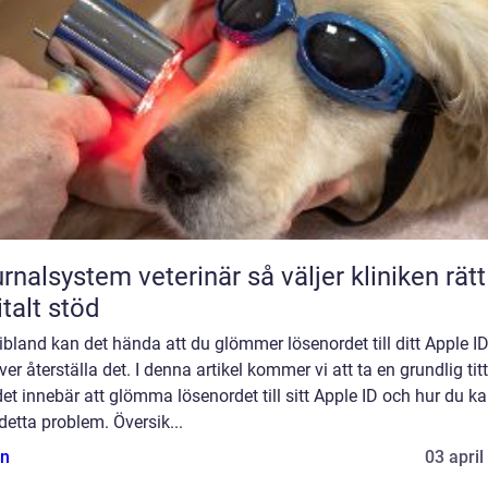
lsystem veterinär så väljer kliniken rätt
italt stöd
bland kan det hända att du glömmer lösenordet till ditt Apple I
er återställa det. I denna artikel kommer vi att ta en grundlig tit
et innebär att glömma lösenordet till sitt Apple ID och hur du k
detta problem. Översik...
n
03 april