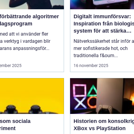
förbättrande algoritmer
Digitalt immunförsvar:
rdagsprogram
Inspiration från biologi
system för att stärka
 med att vi använder fler
nätverkssäkerhet
la verktyg i vardagen blir
Nätverkssäkerhet står inför a
arans anpassningsför...
mer sofistikerade hot, och
traditionella f&oum...
ember 2025
16 november 2025
 som sociala
Historien om konsolkrig
riment
XBox vs PlayStation