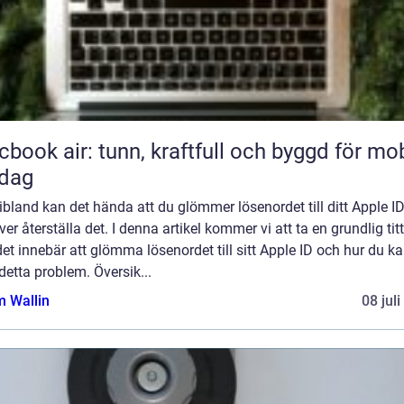
book air: tunn, kraftfull och byggd för mob
rdag
bland kan det hända att du glömmer lösenordet till ditt Apple I
er återställa det. I denna artikel kommer vi att ta en grundlig tit
et innebär att glömma lösenordet till sitt Apple ID och hur du k
detta problem. Översik...
 Wallin
08 jul