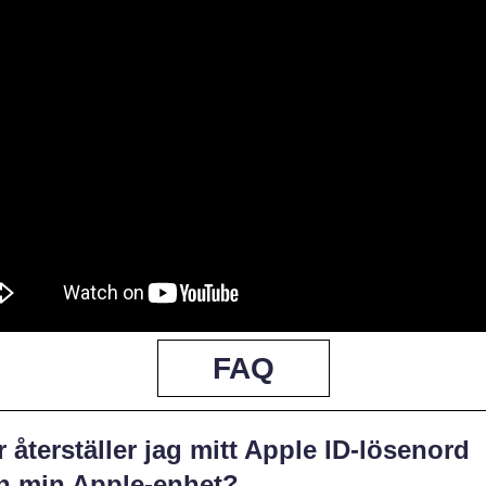
FAQ
 återställer jag mitt Apple ID-lösenord
ån min Apple-enhet?