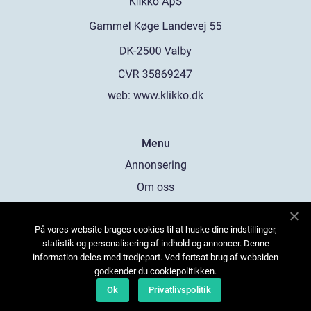
web:
www.klikko.dk
Menu
Annonsering
Om oss
Cookies
På vores website bruges cookies til at huske dine indstillinger,
Kontakta oss
statistik og personalisering af indhold og annoncer. Denne
Sitemap
information deles med tredjepart. Ved fortsat brug af websiden
godkender du cookiepolitikken.
Ok
Privatlivspolitik