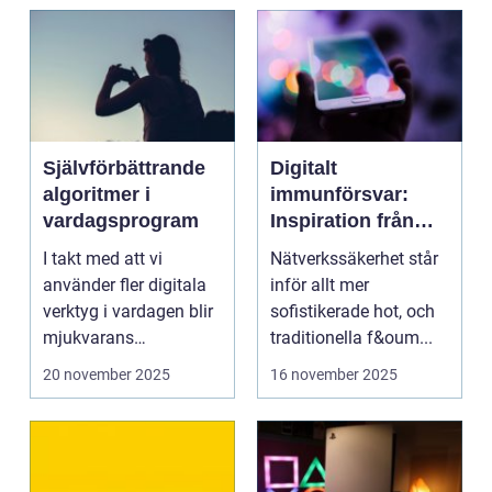
Självförbättrande
Digitalt
algoritmer i
immunförsvar:
vardagsprogram
Inspiration från
biologiska system
I takt med att vi
Nätverkssäkerhet står
för att stärka
använder fler digitala
inför allt mer
nätverkssäkerhet
verktyg i vardagen blir
sofistikerade hot, och
mjukvarans
traditionella f&oum...
anpassningsför...
20 november 2025
16 november 2025