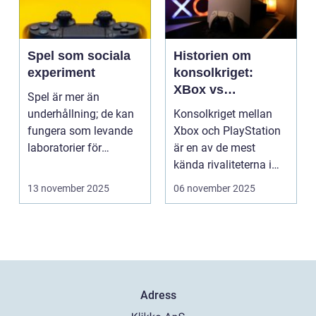
Spel som sociala
Historien om
experiment
konsolkriget:
XBox vs
Spel är mer än
PlayStation
underhållning; de kan
Konsolkriget mellan
fungera som levande
Xbox och PlayStation
laboratorier för
är en av de mest
m&aum...
kända rivaliteterna i
spelvä...
13 november 2025
06 november 2025
Adress