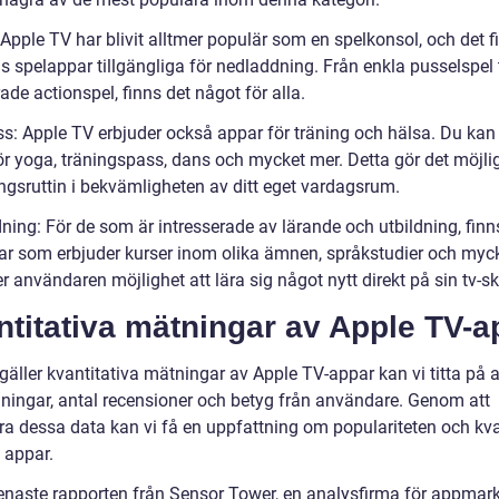
 Apple TV har blivit alltmer populär som en spelkonsol, och det f
s spelappar tillgängliga för nedladdning. Från enkla pusselspel t
de actionspel, finns det något för alla.
ss: Apple TV erbjuder också appar för träning och hälsa. Du kan 
ör yoga, träningspass, dans och mycket mer. Detta gör det möjlig
ingsruttin i bekvämligheten av ditt eget vardagsrum.
dning: För de som är intresserade av lärande och utbildning, finn
ar som erbjuder kurser inom olika ämnen, språkstudier och myck
r användaren möjlighet att lära sig något nytt direkt på sin tv-s
titativa mätningar av Apple TV-a
gäller kvantitativa mätningar av Apple TV-appar kan vi titta på 
ningar, antal recensioner och betyg från användare. Genom att
ra dessa data kan vi få en uppfattning om populariteten och kva
 appar.
senaste rapporten från Sensor Tower, en analysfirma för appmar