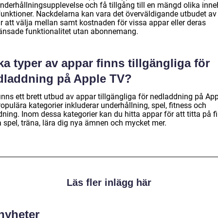
nderhållningsupplevelse och få tillgång till en mängd olika inne
funktioner. Nackdelarna kan vara det överväldigande utbudet av
r att välja mellan samt kostnaden för vissa appar eller deras
änsade funktionalitet utan abonnemang.
ka typer av appar finns tillgängliga för
dladdning på Apple TV?
inns ett brett utbud av appar tillgängliga för nedladdning på Ap
opulära kategorier inkluderar underhållning, spel, fitness och
dning. Inom dessa kategorier kan du hitta appar för att titta på fi
a spel, träna, lära dig nya ämnen och mycket mer.
Läs fler inlägg här
 nyheter