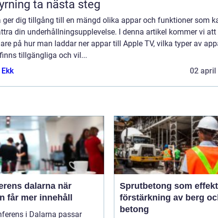
yrning ta nästa steg
 ger dig tillgång till en mängd olika appar och funktioner som k
ttra din underhållningsupplevelse. I denna artikel kommer vi att 
re på hur man laddar ner appar till Apple TV, vilka typer av app
inns tillgängliga och vil...
 Ekk
02 april
rens dalarna när
Sprutbetong som effekt
 får mer innehåll
förstärkning av berg o
betong
ferens i Dalarna passar