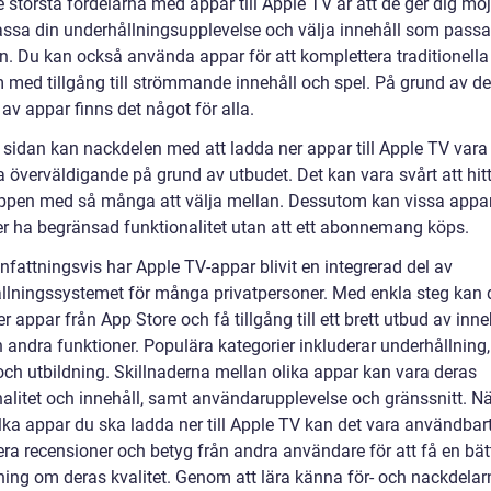
 största fördelarna med appar till Apple TV är att de ger dig möj
assa din underhållningsupplevelse och välja innehåll som passa
n. Du kan också använda appar för att komplettera traditionella 
 med tillgång till strömmande innehåll och spel. På grund av de
av appar finns det något för alla.
 sidan kan nackdelen med att ladda ner appar till Apple TV vara 
a överväldigande på grund av utbudet. Det kan vara svårt att hit
ppen med så många att välja mellan. Dessutom kan vissa appa
ler ha begränsad funktionalitet utan att ett abonnemang köps.
attningsvis har Apple TV-appar blivit en integrerad del av
llningssystemet för många privatpersoner. Med enkla steg kan 
r appar från App Store och få tillgång till ett brett utbud av inne
 andra funktioner. Populära kategorier inkluderar underhållning,
 och utbildning. Skillnaderna mellan olika appar kan vara deras
nalitet och innehåll, samt användarupplevelse och gränssnitt. N
ilka appar du ska ladda ner till Apple TV kan det vara användbart
era recensioner och betyg från andra användare för att få en bät
ning om deras kvalitet. Genom att lära känna för- och nackdela