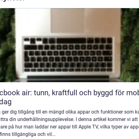
book air: tunn, kraftfull och byggd för mob
rdag
 ger dig tillgång till en mängd olika appar och funktioner som k
ttra din underhållningsupplevelse. I denna artikel kommer vi att 
re på hur man laddar ner appar till Apple TV, vilka typer av app
inns tillgängliga och vil...