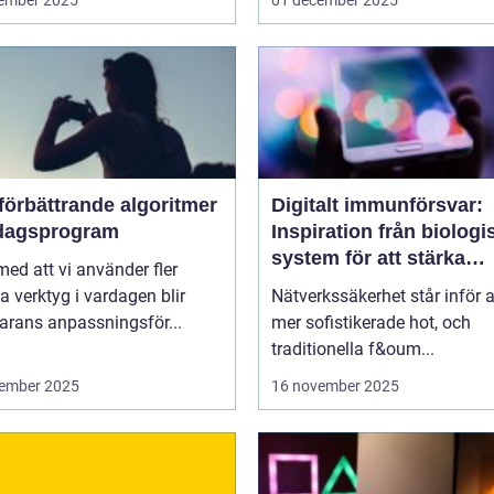
ember 2025
01 december 2025
förbättrande algoritmer
Digitalt immunförsvar:
rdagsprogram
Inspiration från biologi
system för att stärka
 med att vi använder fler
nätverkssäkerhet
la verktyg i vardagen blir
Nätverkssäkerhet står inför a
arans anpassningsför...
mer sofistikerade hot, och
traditionella f&oum...
ember 2025
16 november 2025