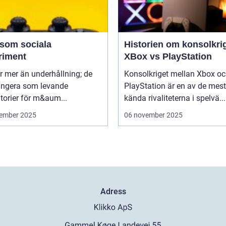
 som sociala
Historien om konsolkrig
riment
XBox vs PlayStation
r mer än underhållning; de
Konsolkriget mellan Xbox o
ungera som levande
PlayStation är en av de mest
torier för m&aum...
kända rivaliteterna i spelvä...
ember 2025
06 november 2025
Adress