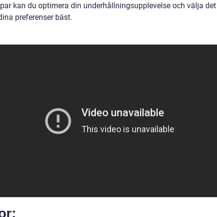
ppar kan du optimera din underhållningsupplevelse och välja de
dina preferenser bäst.
or: