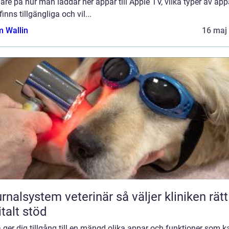
re på hur man laddar ner appar till Apple TV, vilka typer av app
inns tillgängliga och vil...
 Wallin
16 maj
lsystem veterinär så väljer kliniken rätt
italt stöd
 ger dig tillgång till en mängd olika appar och funktioner som k