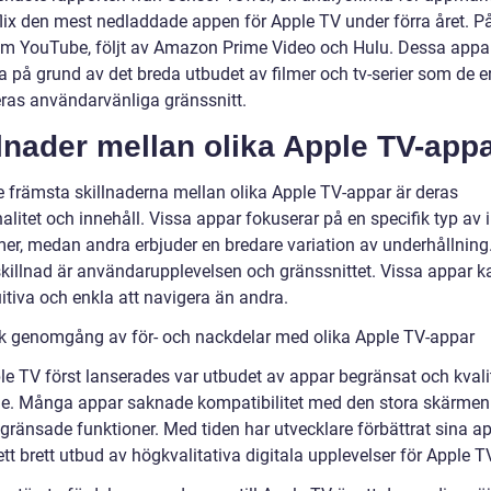
flix den mest nedladdade appen för Apple TV under förra året. P
om YouTube, följt av Amazon Prime Video och Hulu. Dessa appar
 på grund av det breda utbudet av filmer och tv-serier som de er
ras användarvänliga gränssnitt.
lnader mellan olika Apple TV-app
e främsta skillnaderna mellan olika Apple TV-appar är deras
alitet och innehåll. Vissa appar fokuserar på en specifik typ av i
mer, medan andra erbjuder en bredare variation av underhållning
killnad är användarupplevelsen och gränssnittet. Vissa appar k
itiva och enkla att navigera än andra.
sk genomgång av för- och nackdelar med olika Apple TV-appar
le TV först lanserades var utbudet av appar begränsat och kvali
de. Många appar saknade kompatibilitet med den stora skärmen
gränsade funktioner. Med tiden har utvecklare förbättrat sina a
tt brett utbud av högkvalitativa digitala upplevelser för Apple T