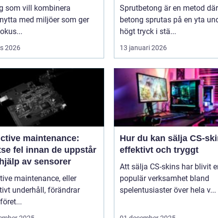
g som vill kombinera
Sprutbetong är en metod där
nytta med miljöer som ger
betong sprutas på en yta un
fokus...
högt tryck i stä...
s 2026
13 januari 2026
ictive maintenance:
Hur du kan sälja CS-sk
se fel innan de uppstår
effektivt och tryggt
hjälp av sensorer
Att sälja CS-skins har blivit 
tive maintenance, eller
populär verksamhet bland
tivt underhåll, förändrar
spelentusiaster över hela v...
föret...