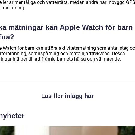
ller är mer tåliga och vattentäta, medan andra har inbyggd GP
lanslutning.
lka mätningar kan Apple Watch för barn
föra?
e Watch för barn kan utföra aktivitetsmätning som antal steg o
riförbränning, sömnspårning och mäta hjärtfrekvens. Dessa
ingar hjälper till att främja barnets hälsa och välmående.
Läs fler inlägg här
 nyheter