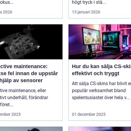
fokus...
högt tryck i stä...
s 2026
13 januari 2026
ictive maintenance:
Hur du kan sälja CS-sk
se fel innan de uppstår
effektivt och tryggt
hjälp av sensorer
Att sälja CS-skins har blivit 
tive maintenance, eller
populär verksamhet bland
tivt underhåll, förändrar
spelentusiaster över hela v...
föret...
ember 2025
01 december 2025