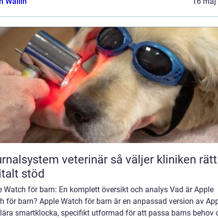
 Wallin
16 maj
lsystem veterinär så väljer kliniken rätt
italt stöd
 Watch för barn: En komplett översikt och analys Vad är Apple
h för barn? Apple Watch för barn är en anpassad version av Ap
lära smartklocka, specifikt utformad för att passa barns behov 