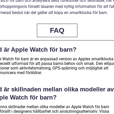
atch för barn och analysera dess funktioner och skillnader, har
förhoppningsvis försett läsaren med nyttig information för att fa
merad beslut när det gäller att köpa en smartklocka för barn.
FAQ
d är Apple Watch för barn?
e Watch för barn är en anpassad version av Apples smartklock
peciellt utformad för att passa barns behov och smak. Den erbju
tioner som aktivitetsmätning, GPS-spårning och möjlighet att
unicera med föräldrar.
 är skillnaden mellan olika modeller av
ple Watch för barn?
finns skillnader mellan olika modeller av Apple Watch för barn
örallt i designens hållbarhet och anslutningsalternativ. Vissa