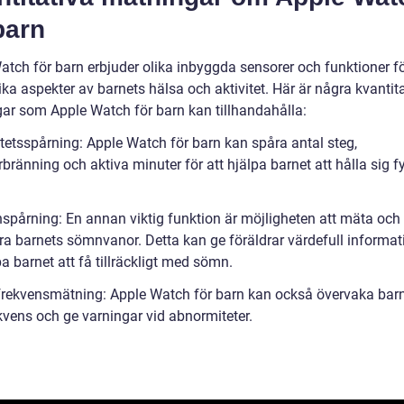
barn
atch för barn erbjuder olika inbyggda sensorer och funktioner fö
ka aspekter av barnets hälsa och aktivitet. Här är några kvantit
ar som Apple Watch för barn kan tillhandahålla:
itetsspårning: Apple Watch för barn kan spåra antal steg,
rbränning och aktiva minuter för att hjälpa barnet att hålla sig f
spårning: En annan viktig funktion är möjligheten att mäta och
ra barnets sömnvanor. Detta kan ge föräldrar värdefull informat
pa barnet att få tillräckligt med sömn.
tfrekvensmätning: Apple Watch för barn kan också övervaka bar
kvens och ge varningar vid abnormiteter.