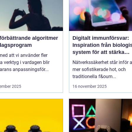
förbättrande algoritmer
Digitalt immunförsvar:
rdagsprogram
Inspiration från biologi
system för att stärka
 med att vi använder fler
nätverkssäkerhet
la verktyg i vardagen blir
Nätverkssäkerhet står inför a
arans anpassningsför...
mer sofistikerade hot, och
traditionella f&oum...
ember 2025
16 november 2025