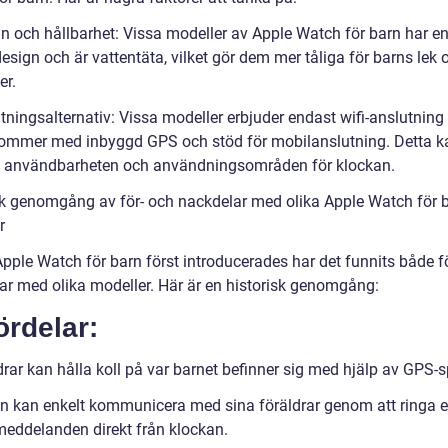
gn och hållbarhet: Vissa modeller av Apple Watch för barn har e
esign och är vattentäta, vilket gör dem mer tåliga för barns lek 
er.
utningsalternativ: Vissa modeller erbjuder endast wifi-anslutnin
ommer med inbyggd GPS och stöd för mobilanslutning. Detta k
 användbarheten och användningsområden för klockan.
sk genomgång av för- och nackdelar med olika Apple Watch för b
r
pple Watch för barn först introducerades har det funnits både f
ar med olika modeller. Här är en historisk genomgång:
ördelar:
rar kan hålla koll på var barnet befinner sig med hjälp av GPS-s
n kan enkelt kommunicera med sina föräldrar genom att ringa el
meddelanden direkt från klockan.