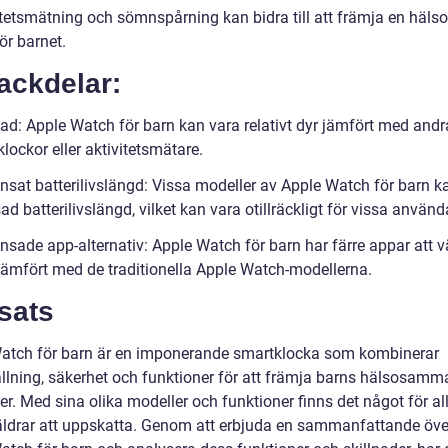
itetsmätning och sömnspårning kan bidra till att främja en häl
för barnet.
ackdelar:
ad: Apple Watch för barn kan vara relativt dyr jämfört med andr
lockor eller aktivitetsmätare.
nsat batterilivslängd: Vissa modeller av Apple Watch för barn k
d batterilivslängd, vilket kan vara otillräckligt för vissa använd
nsade app-alternativ: Apple Watch för barn har färre appar att v
jämfört med de traditionella Apple Watch-modellerna.
sats
atch för barn är en imponerande smartklocka som kombinerar
llning, säkerhet och funktioner för att främja barns hälsosamm
ter. Med sina olika modeller och funktioner finns det något för al
äldrar att uppskatta. Genom att erbjuda en sammanfattande öve