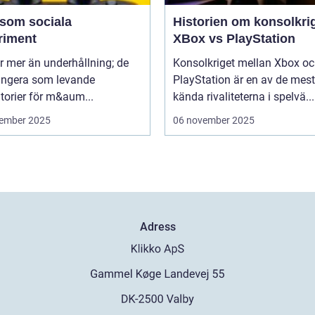
 som sociala
Historien om konsolkrig
riment
XBox vs PlayStation
r mer än underhållning; de
Konsolkriget mellan Xbox o
ungera som levande
PlayStation är en av de mest
torier för m&aum...
kända rivaliteterna i spelvä...
ember 2025
06 november 2025
Adress