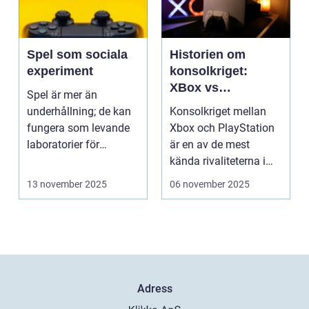
Spel som sociala
Historien om
experiment
konsolkriget:
XBox vs
Spel är mer än
PlayStation
underhållning; de kan
Konsolkriget mellan
fungera som levande
Xbox och PlayStation
laboratorier för
är en av de mest
m&aum...
kända rivaliteterna i
spelvä...
13 november 2025
06 november 2025
Adress