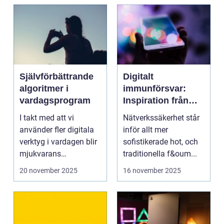
Självförbättrande
Digitalt
algoritmer i
immunförsvar:
vardagsprogram
Inspiration från
biologiska system
I takt med att vi
Nätverkssäkerhet står
för att stärka
använder fler digitala
inför allt mer
nätverkssäkerhet
verktyg i vardagen blir
sofistikerade hot, och
mjukvarans
traditionella f&oum...
anpassningsför...
20 november 2025
16 november 2025