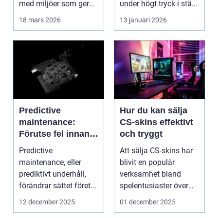
med miljöer som ger
under högt tryck i stä...
lugn, fokus...
18 mars 2026
13 januari 2026
Predictive
Hur du kan sälja
maintenance:
CS-skins effektivt
Förutse fel innan
och tryggt
de uppstår med
Predictive
Att sälja CS-skins har
hjälp av sensorer
maintenance, eller
blivit en populär
prediktivt underhåll,
verksamhet bland
förändrar sättet föret...
spelentusiaster över
hela v...
12 december 2025
01 december 2025