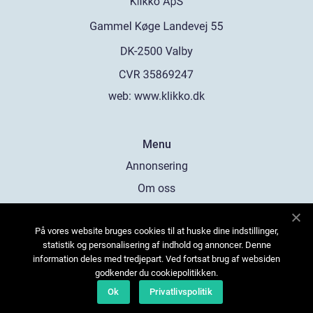
web:
www.klikko.dk
Menu
Annonsering
Om oss
Cookies
På vores website bruges cookies til at huske dine indstillinger,
Kontakta oss
statistik og personalisering af indhold og annoncer. Denne
Sitemap
information deles med tredjepart. Ved fortsat brug af websiden
godkender du cookiepolitikken.
Ok
Privatlivspolitik