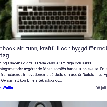
book air: tunn, kraftfull och byggd för mob
rdag
ning I dagens digitaliserade värld är smidiga och säkra
lningsmetoder avgörande för en sömlös handelsupplevelse. En 
 framstående innovationerna på detta område är ”betala med A
. Genom att kombinera teknologi oc...
 Wallin
08 jul