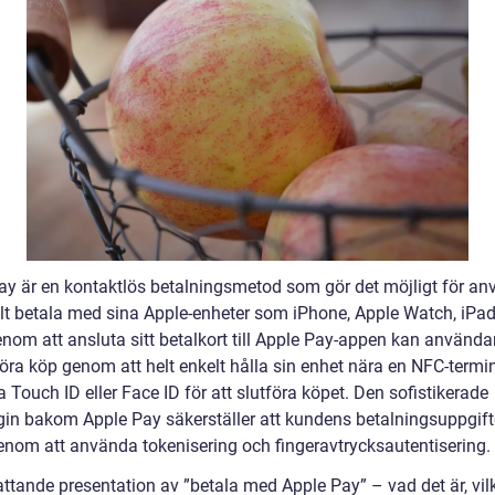
ay är en kontaktlös betalningsmetod som gör det möjligt för an
elt betala med sina Apple-enheter som iPhone, Apple Watch, iPa
nom att ansluta sitt betalkort till Apple Pay-appen kan använda
ra köp genom att helt enkelt hålla sin enhet nära en NFC-termi
Touch ID eller Face ID för att slutföra köpet. Den sofistikerade
gin bakom Apple Pay säkerställer att kundens betalningsuppgift
enom att använda tokenisering och fingeravtrycksautentisering.
ttande presentation av ”betala med Apple Pay” – vad det är, vil