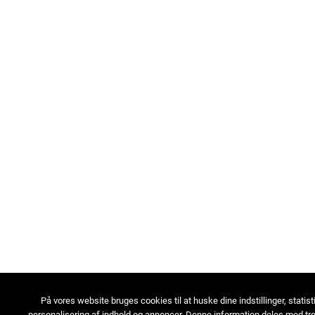
På vores website bruges cookies til at huske dine indstillinger, statist
personalisering af indhold og annoncer. Denne information deles med tre