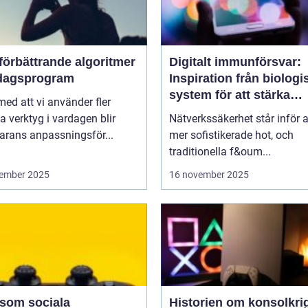
förbättrande algoritmer
Digitalt immunförsvar:
rdagsprogram
Inspiration från biologi
system för att stärka
 med att vi använder fler
nätverkssäkerhet
la verktyg i vardagen blir
Nätverkssäkerhet står inför a
arans anpassningsför...
mer sofistikerade hot, och
traditionella f&oum...
ember 2025
16 november 2025
 som sociala
Historien om konsolkrig