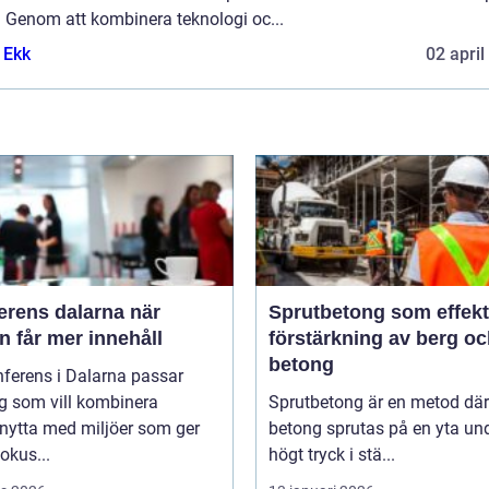
. Genom att kombinera teknologi oc...
 Ekk
02 april
rens dalarna när
Sprutbetong som effekt
 får mer innehåll
förstärkning av berg o
betong
ferens i Dalarna passar
g som vill kombinera
Sprutbetong är en metod där
nytta med miljöer som ger
betong sprutas på en yta un
fokus...
högt tryck i stä...