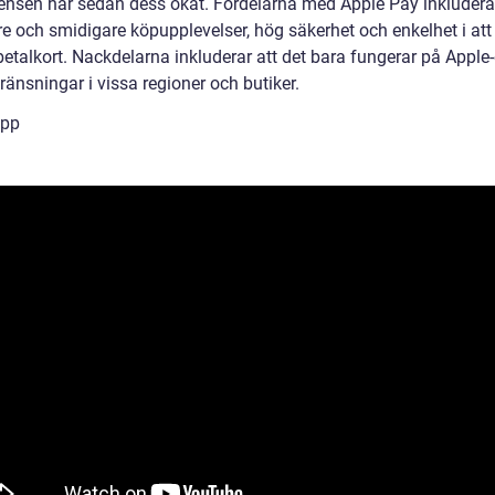
ensen har sedan dess ökat. Fördelarna med Apple Pay inkludera
e och smidigare köpupplevelser, hög säkerhet och enkelhet i att
 betalkort. Nackdelarna inkluderar att det bara fungerar på Apple
änsningar i vissa regioner och butiker.
ipp