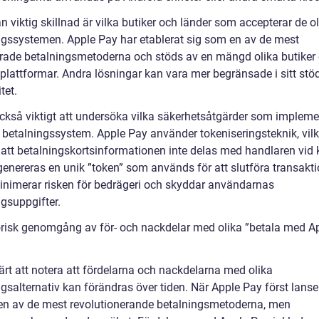
 viktig skillnad är vilka butiker och länder som accepterar de o
ngssystemen. Apple Pay har etablerat sig som en av de mest
rade betalningsmetoderna och stöds av en mängd olika butiker 
plattformar. Andra lösningar kan vara mer begränsade i sitt stöd
tet.
också viktigt att undersöka vilka säkerhetsåtgärder som implem
a betalningssystem. Apple Pay använder tokeniseringsteknik, vilk
 att betalningskortsinformationen inte delas med handlaren vid 
 genereras en unik ”token” som används för att slutföra transakt
inimerar risken för bedrägeri och skyddar användarnas
ngsuppgifter.
orisk genomgång av för- och nackdelar med olika ”betala med A
ärt att notera att fördelarna och nackdelarna med olika
ngsalternativ kan förändras över tiden. När Apple Pay först lans
 en av de mest revolutionerande betalningsmetoderna, men