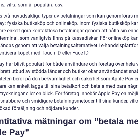
ns, vilka som är populära osv.
ns två huvudsakliga typer av betalningar som kan genomföras 
ay: fysiska butiksköp och onlineköp. Inom fysiska butiksköp ka
re enkelt göra kontaktlösa betalningar genom att hålla sin enhe
terminal, som vanligtvis finns på kassadiskar. För onlineköp ka
ändas genom att välja betalningsalternativet i e-handelsplattf
entisera köpet med Touch ID eller Face ID.
ay har blivit populärt för både användare och företag över hela 
 brett utbud av stödda länder och butiker ökar användandet sna
iteten beror på den bekvämlighet och säkerhet som Apple Pay er
re kan enkelt lägga till sina betalkort och betala med bara någr
ryckningar eller en blick. För företag innebär Apple Pay en möjli
 snabbare och smidigare betalningsmetoder till sina kunder, vilk
l ökad försäljning och nöjdare kunder.
ntitativa mätningar om ”betala m
le Pay”