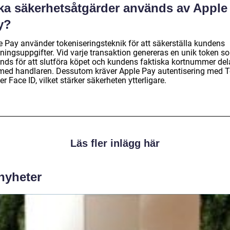
lka säkerhetsåtgärder används av Apple
y?
e Pay använder tokeniseringsteknik för att säkerställa kundens
lningsuppgifter. Vid varje transaktion genereras en unik token s
nds för att slutföra köpet och kundens faktiska kortnummer del
 med handlaren. Dessutom kräver Apple Pay autentisering med 
ler Face ID, vilket stärker säkerheten ytterligare.
Läs fler inlägg här
 nyheter