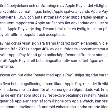
förstå betydelsen och omfattningen av Apple Pay är det viktigt att
a kvantitativa mätningar. Enligt Apple själva används Apple Pay 
butikerna i USA, och antalet transaktioner dubblerades mellan 
essutom rapporterar Apple att fler och fler användare ansluter s
t till Apple Pay varje dag. Denna tillväxt är en tydlig indikator på
y blir alltmer populärt och accepterat.
ay har också visat sig vara framgångsrikt inom e-handeln. Vid e
kning från 2021 uppgav 40% av de tillfrågade konsumenterna a
vänt Apple Pay för att göra onlineköp. Denna siffra ökar stadig
r att Apple Pay är ett betalningsalternativ som efterfrågas av
enterna.
ussion om hur olika ”betala med Apple Pay” skiljer sig från vara
s flera betalningslösningar som liknar Apple Pay, men det är vikt
skillnaderna mellan dem för att kunna göra välgrundade val. En s
d är de enheter som stöds av respektive betalningssystem. Meda
gerar på Apple-enheter, såsom iPhone och Apple Watch, kan vis
ösningarna användas på Android-enheter eller andra smarta kloc