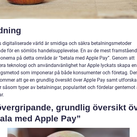
dning
s digitaliserade värld är smidiga och säkra betalningsmetoder
de för en sömlös handelsupplevelse. En av de mest framståen
ionerna på detta område är ”betala med Apple Pay”. Genom att
ra teknologi och användarvänlighet har Apple lyckats skapa en
ngsmetod som imponerar på både konsumenter och företag. De
 kommer att ge en grundlig översikt över Apple Pay samt utforska
r såsom typer av betalningar, popularitet och fördelar gentemot
r.
vergripande, grundlig översikt ö
tala med Apple Pay”