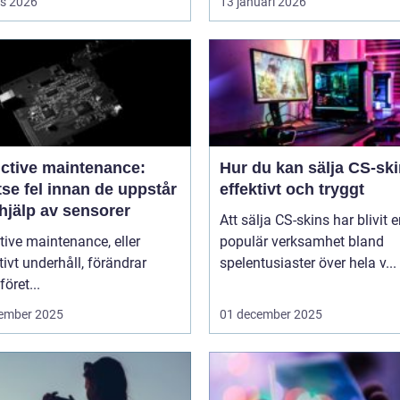
s 2026
13 januari 2026
ictive maintenance:
Hur du kan sälja CS-sk
se fel innan de uppstår
effektivt och tryggt
hjälp av sensorer
Att sälja CS-skins har blivit 
tive maintenance, eller
populär verksamhet bland
tivt underhåll, förändrar
spelentusiaster över hela v...
föret...
ember 2025
01 december 2025