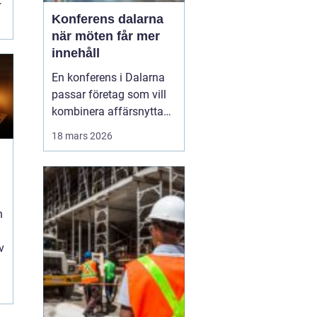
r
Konferens dalarna
när möten får mer
innehåll
En konferens i Dalarna
passar företag som vill
kombinera affärsnytta
med miljöer som ger
18 mars 2026
lugn, fokus och energi.
Här möts klassisk
landsbygd, djupa skogar,
glittrande sjöar och en
levande kulturhistoria
n
mitt i Sverige, på rimligt
avstånd från storst...
v