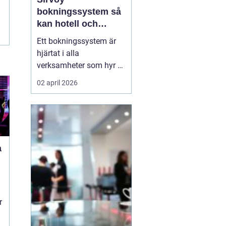
bokningssystem så
kan hotell och
uthyrning ta nästa
Ett bokningssystem är
steg
hjärtat i alla
verksamheter som hyr ut
rum, stugor eller andra
02 april 2026
objekt. När bokningarna
flyttar från telefon och
mejl till webben behövs
verktyg som är lätta att
förstå, fungerar dygnet
a
runt och minskar risken
för dubbelbokningar...
r