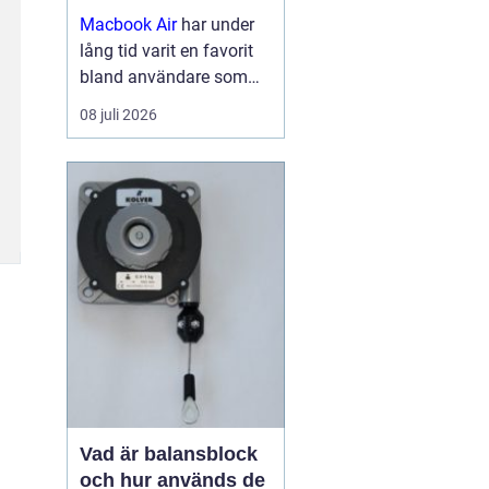
Macbook Air
har under
lång tid varit en favorit
bland användare som
vill ha en lätt, smidig och
08 juli 2026
samtidigt kraftfull dator
för arbete, studier och
kreativitet. Med apples
egna chip har serien
tagit...
Vad är balansblock
och hur används de