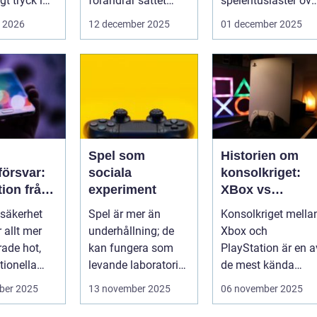
t tryck i
förändrar sättet
spelentusiaster öve
föret...
hela v...
i 2026
12 december 2025
01 december 2025
Spel som
Historien om
örsvar:
sociala
konsolkriget:
tion från
experiment
XBox vs
iska
PlayStation
säkerhet
Spel är mer än
Konsolkriget mella
för att
r allt mer
underhållning; de
Xbox och
rade hot,
kan fungera som
PlayStation är en a
kssäkerhe
tionella
levande laboratorier
de mest kända
för m&aum...
rivaliteterna i
ber 2025
13 november 2025
06 november 2025
spelvä...