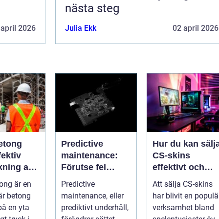
nästa steg
 april 2026
Julia Ekk
02 april 2026
etong
Predictive
Hur du kan sälj
ektiv
maintenance:
CS-skins
kning av
Förutse fel
effektivt och
ch betong
innan de
tryggt
ong är en
Predictive
Att sälja CS-skins
uppstår med
är betong
maintenance, eller
har blivit en populä
hjälp av
på en yta
prediktivt underhåll,
verksamhet bland
sensorer