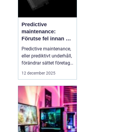
Predictive
maintenance:
Förutse fel innan de
uppstår med hjälp
Predictive maintenance,
av sensorer
eller prediktivt underhåll,
förändrar sättet företag
hanterar maskiner och
12 december 2025
utrustning. Istället för att
reagera först när något
går sönder, använder
system se...