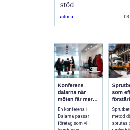
stöd
admin
03
Konferens
Sprutb
dalarna när
som eff
möten får mer
förstär
innehåll
berg o
En konferens i
Sprutbet
Dalarna passar
metod d
företag som vill
sprutas 