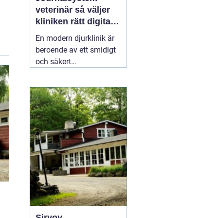
veterinär så väljer
kliniken rätt digitalt
stöd
En modern djurklinik är
beroende av ett smidigt
och säkert
journalsystem. Utan ett
fungerande digitalt flöde
blir vardagen snabbt
rörig: dubbelbokningar,
svåröverskådliga
journaler och onödigt
administrativt arbete. Ett
03 april 2026
Sirvoy