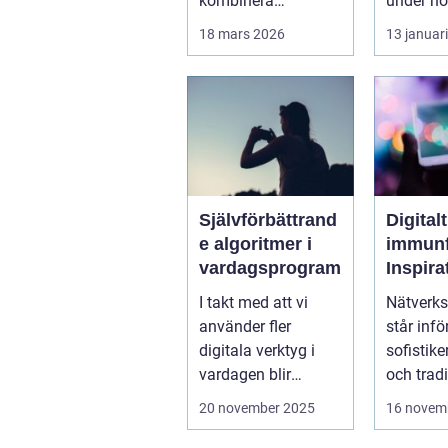
kombinera
under hög
affärsnytta med
stä...
18 mars 2026
13 januar
miljöer som ger
lugn, fokus...
Självförbättrand
Digitalt
e algoritmer i
immunf
vardagsprogram
Inspira
biolog
I takt med att vi
Nätverks
system 
använder fler
står infö
stärka
digitala verktyg i
sofistike
nätver
vardagen blir
och tradi
t
mjukvarans
f&oum...
20 november 2025
16 novem
anpassningsför...