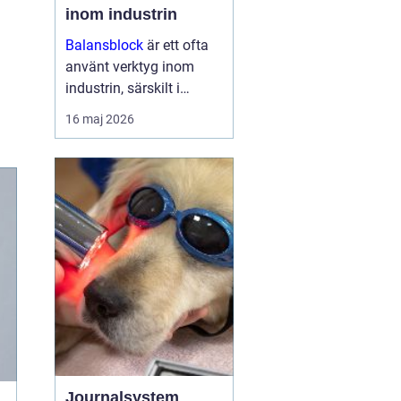
inom industrin
Balansblock
är ett ofta
använt verktyg inom
industrin, särskilt i
verkstads- och
16 maj 2026
produktionsmiljöer, där
det hjälper till att
effektivisera
arbetsfl&oum...
Journalsystem