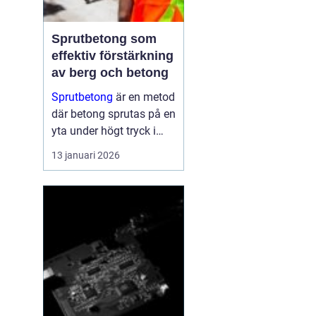
Sprutbetong som
effektiv förstärkning
av berg och betong
Sprutbetong
är en metod
där betong sprutas på en
yta under högt tryck i
stället för att gjutas i
13 januari 2026
formar. Tekniken a...