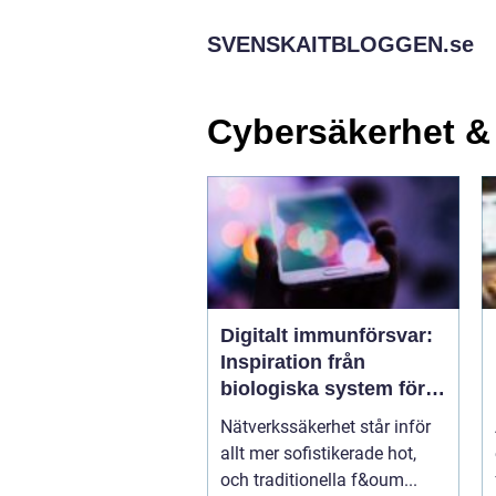
SVENSKAITBLOGGEN.
se
Cybersäkerhet &
Digitalt immunförsvar:
Inspiration från
biologiska system för
att stärka
Nätverkssäkerhet står inför
nätverkssäkerhet
allt mer sofistikerade hot,
och traditionella f&oum...