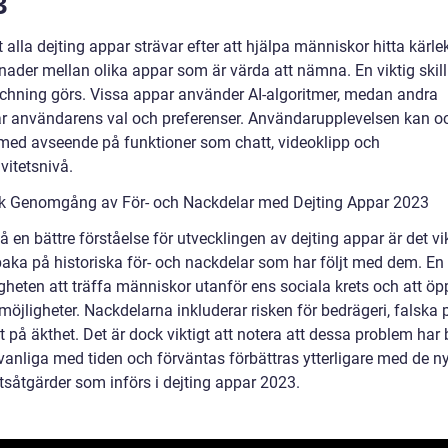
3
t alla dejting appar strävar efter att hjälpa människor hitta kärlek
lnader mellan olika appar som är värda att nämna. En viktig skil
chning görs. Vissa appar använder AI-algoritmer, medan andra
ar användarens val och preferenser. Användarupplevelsen kan o
 med avseende på funktioner som chatt, videoklipp och
ivitetsnivå.
sk Genomgång av För- och Nackdelar med Dejting Appar 2023
få en bättre förståelse för utvecklingen av dejting appar är det vik
llbaka på historiska för- och nackdelar som har följt med dem. En
igheten att träffa människor utanför ens sociala krets och att ö
möjligheter. Nackdelarna inkluderar risken för bedrägeri, falska p
t på äkthet. Det är dock viktigt att notera att dessa problem har b
vanliga med tiden och förväntas förbättras ytterligare med de n
tsåtgärder som införs i dejting appar 2023.