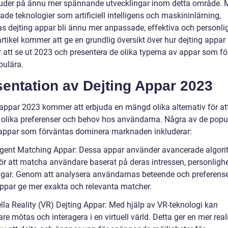
uder på ännu mer spännande utvecklingar inom detta område.
de teknologier som artificiell intelligens och maskininlärning,
as dejting appar bli ännu mer anpassade, effektiva och personli
rtikel kommer att ge en grundlig översikt över hur dejting appar
att se ut 2023 och presentera de olika typerna av appar som f
pulära.
entation av Dejting Appar 2023
 appar 2023 kommer att erbjuda en mängd olika alternativ för at
olika preferenser och behov hos användarna. Några av de popu
 appar som förväntas dominera marknaden inkluderar:
lligent Matching Appar: Dessa appar använder avancerade algori
för att matcha användare baserat på deras intressen, personligh
ngar. Genom att analysera användarnas beteende och preferens
ppar ge mer exakta och relevanta matcher.
ella Reality (VR) Dejting Appar: Med hjälp av VR-teknologi kan
e mötas och interagera i en virtuell värld. Detta ger en mer real