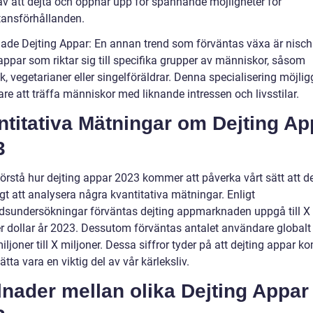
av att dejta och öppnar upp för spännande möjligheter för
tansförhållanden.
hade Dejting Appar: En annan trend som förväntas växa är nisc
appar som riktar sig till specifika grupper av människor, såsom
k, vegetarianer eller singelföräldrar. Denna specialisering möjlig
re att träffa människor med liknande intressen och livsstilar.
titativa Mätningar om Dejting Ap
3
förstå hur dejting appar 2023 kommer att påverka vårt sätt att de
igt att analysera några kvantitativa mätningar. Enligt
sundersökningar förväntas dejting appmarknaden uppgå till X 
er dollar år 2023. Dessutom förväntas antalet användare globalt
iljoner till X miljoner. Dessa siffror tyder på att dejting appar 
sätta vara en viktig del av vår kärleksliv.
lnader mellan olika Dejting Appar