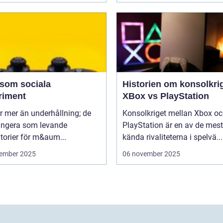
 som sociala
Historien om konsolkrig
riment
XBox vs PlayStation
r mer än underhållning; de
Konsolkriget mellan Xbox o
ungera som levande
PlayStation är en av de mest
torier för m&aum...
kända rivaliteterna i spelvä...
ember 2025
06 november 2025