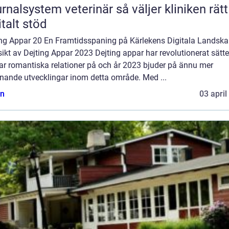
lsystem veterinär så väljer kliniken rätt
italt stöd
ing Appar 20 En Framtidsspaning på Kärlekens Digitala Landsk
ikt av Dejting Appar 2023 Dejting appar har revolutionerat sätte
ar romantiska relationer på och år 2023 bjuder på ännu mer
nande utvecklingar inom detta område. Med ...
n
03 april