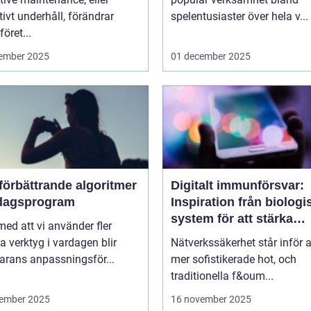
tivt underhåll, förändrar
spelentusiaster över hela v...
föret...
ember 2025
01 december 2025
förbättrande algoritmer
Digitalt immunförsvar:
rdagsprogram
Inspiration från biologi
system för att stärka
 med att vi använder fler
nätverkssäkerhet
la verktyg i vardagen blir
Nätverkssäkerhet står inför a
arans anpassningsför...
mer sofistikerade hot, och
traditionella f&oum...
ember 2025
16 november 2025