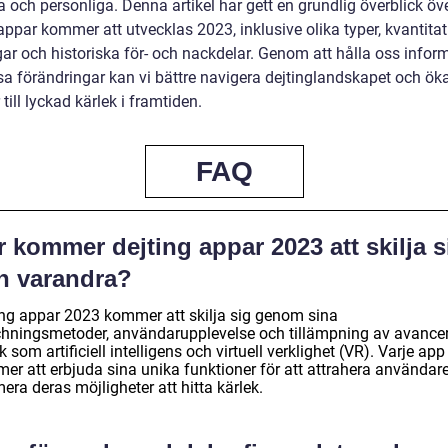
a och personliga. Denna artikel har gett en grundlig överblick öv
appar kommer att utvecklas 2023, inklusive olika typer, kvantitat
ar och historiska för- och nackdelar. Genom att hålla oss infor
a förändringar kan vi bättre navigera dejtinglandskapet och ök
till lyckad kärlek i framtiden.
FAQ
 kommer dejting appar 2023 att skilja s
ån varandra?
ing appar 2023 kommer att skilja sig genom sina
hningsmetoder, användarupplevelse och tillämpning av avance
k som artificiell intelligens och virtuell verklighet (VR). Varje app
er att erbjuda sina unika funktioner för att attrahera användar
era deras möjligheter att hitta kärlek.