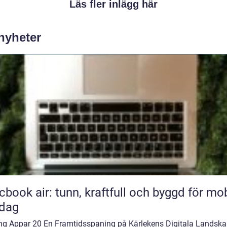
Läs fler inlägg här
 nyheter
book air: tunn, kraftfull och byggd för mob
rdag
ing Appar 20 En Framtidsspaning på Kärlekens Digitala Landsk