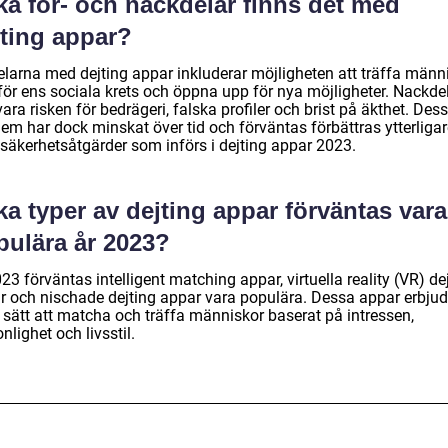
ka för- och nackdelar finns det med
jting appar?
elarna med dejting appar inkluderar möjligheten att träffa männ
för ens sociala krets och öppna upp för nya möjligheter. Nackde
ara risken för bedrägeri, falska profiler och brist på äkthet. Des
em har dock minskat över tid och förväntas förbättras ytterligar
säkerhetsåtgärder som införs i dejting appar 2023.
ka typer av dejting appar förväntas vara
pulära år 2023?
23 förväntas intelligent matching appar, virtuella reality (VR) de
r och nischade dejting appar vara populära. Dessa appar erbjud
a sätt att matcha och träffa människor baserat på intressen,
nlighet och livsstil.