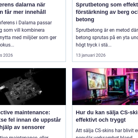
rens dalarna när
Sprutbetong som effekt
 får mer innehåll
förstärkning av berg o
betong
ferens i Dalarna passar
g som vill kombinera
Sprutbetong är en metod där
nytta med miljöer som ger
betong sprutas på en yta un
fokus...
högt tryck i stä...
s 2026
13 januari 2026
ictive maintenance:
Hur du kan sälja CS-sk
se fel innan de uppstår
effektivt och tryggt
hjälp av sensorer
Att sälja CS-skins har blivit 
tive maintenance, eller
populär verksamhet bland