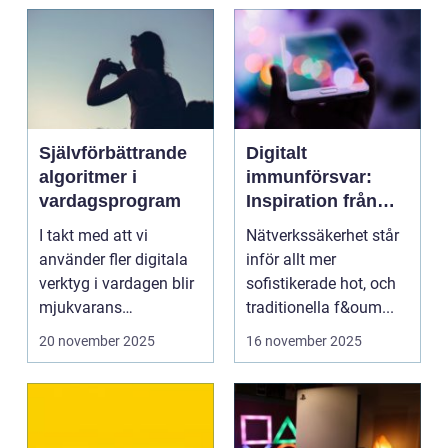
Självförbättrande
Digitalt
algoritmer i
immunförsvar:
vardagsprogram
Inspiration från
biologiska system
I takt med att vi
Nätverkssäkerhet står
för att stärka
använder fler digitala
inför allt mer
nätverkssäkerhet
verktyg i vardagen blir
sofistikerade hot, och
mjukvarans
traditionella f&oum...
anpassningsför...
20 november 2025
16 november 2025