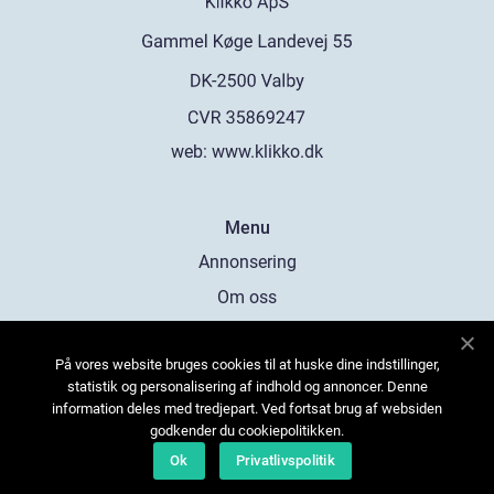
web:
www.klikko.dk
Menu
Annonsering
Om oss
Cookies
På vores website bruges cookies til at huske dine indstillinger,
Kontakta oss
statistik og personalisering af indhold og annoncer. Denne
Sitemap
information deles med tredjepart. Ved fortsat brug af websiden
godkender du cookiepolitikken.
Ok
Privatlivspolitik