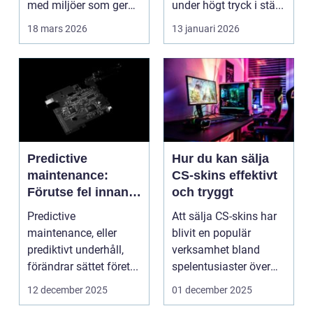
med miljöer som ger
under högt tryck i stä...
lugn, fokus...
18 mars 2026
13 januari 2026
Predictive
Hur du kan sälja
maintenance:
CS-skins effektivt
Förutse fel innan
och tryggt
de uppstår med
Predictive
Att sälja CS-skins har
hjälp av sensorer
maintenance, eller
blivit en populär
prediktivt underhåll,
verksamhet bland
förändrar sättet föret...
spelentusiaster över
hela v...
12 december 2025
01 december 2025