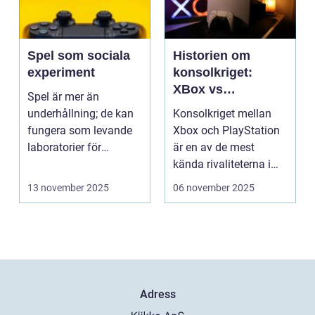
Spel som sociala
Historien om
experiment
konsolkriget:
XBox vs
Spel är mer än
PlayStation
underhållning; de kan
Konsolkriget mellan
fungera som levande
Xbox och PlayStation
laboratorier för
är en av de mest
m&aum...
kända rivaliteterna i
spelvä...
13 november 2025
06 november 2025
Adress