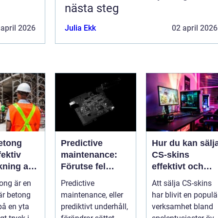
nästa steg
 april 2026
Julia Ekk
02 april 2026
etong
Predictive
Hur du kan sälj
ektiv
maintenance:
CS-skins
kning av
Förutse fel
effektivt och
ch betong
innan de
tryggt
ong är en
Predictive
Att sälja CS-skins
uppstår med
är betong
maintenance, eller
har blivit en populä
hjälp av
på en yta
prediktivt underhåll,
verksamhet bland
sensorer