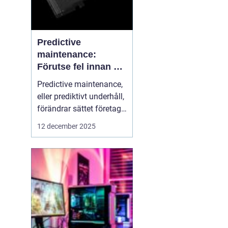
Predictive
maintenance:
Förutse fel innan de
uppstår med hjälp
Predictive maintenance,
av sensorer
eller prediktivt underhåll,
förändrar sättet företag
hanterar maskiner och
12 december 2025
utrustning. Istället för att
reagera först när något
går sönder, använder
system se...