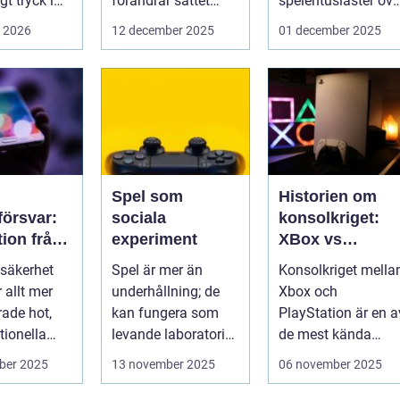
t tryck i
förändrar sättet
spelentusiaster öve
föret...
hela v...
i 2026
12 december 2025
01 december 2025
Spel som
Historien om
örsvar:
sociala
konsolkriget:
tion från
experiment
XBox vs
iska
PlayStation
säkerhet
Spel är mer än
Konsolkriget mella
för att
r allt mer
underhållning; de
Xbox och
rade hot,
kan fungera som
PlayStation är en a
kssäkerhe
tionella
levande laboratorier
de mest kända
för m&aum...
rivaliteterna i
ber 2025
13 november 2025
06 november 2025
spelvä...