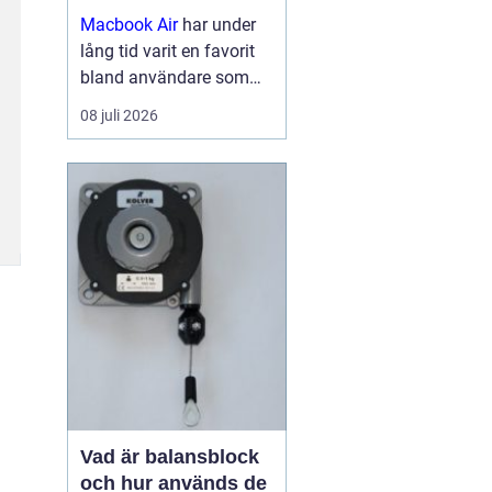
Macbook Air
har under
lång tid varit en favorit
bland användare som
vill ha en lätt, smidig och
08 juli 2026
samtidigt kraftfull dator
för arbete, studier och
kreativitet. Med apples
egna chip har serien
tagit...
Vad är balansblock
och hur används de