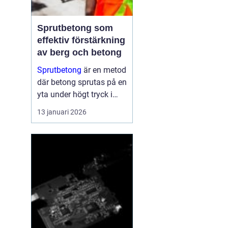
Sprutbetong som
effektiv förstärkning
av berg och betong
Sprutbetong
är en metod
där betong sprutas på en
yta under högt tryck i
stället för att gjutas i
13 januari 2026
formar. Tekniken a...