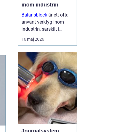
inom industrin
Balansblock
är ett ofta
använt verktyg inom
industrin, särskilt i
verkstads- och
16 maj 2026
produktionsmiljöer, där
det hjälper till att
effektivisera
arbetsfl&oum...
Journalsystem