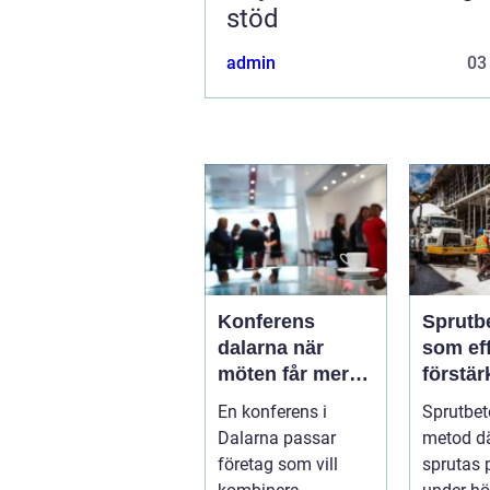
stöd
admin
03
Konferens
Sprutb
dalarna när
som eff
möten får mer
förstär
innehåll
berg o
En konferens i
Sprutbet
Dalarna passar
metod d
företag som vill
sprutas 