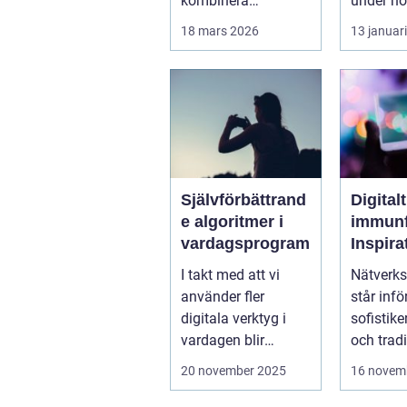
kombinera
under hög
affärsnytta med
stä...
18 mars 2026
13 januar
miljöer som ger
lugn, fokus...
Självförbättrand
Digitalt
e algoritmer i
immunf
vardagsprogram
Inspira
biolog
I takt med att vi
Nätverks
system 
använder fler
står infö
stärka
digitala verktyg i
sofistike
nätver
vardagen blir
och tradi
t
mjukvarans
f&oum...
20 november 2025
16 novem
anpassningsför...