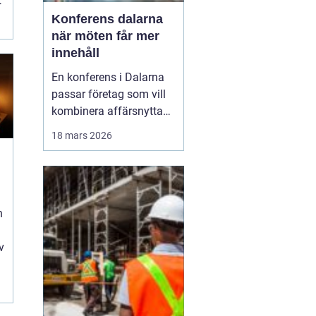
r
Konferens dalarna
när möten får mer
innehåll
En konferens i Dalarna
passar företag som vill
kombinera affärsnytta
med miljöer som ger
18 mars 2026
lugn, fokus och energi.
Här möts klassisk
landsbygd, djupa skogar,
glittrande sjöar och en
levande kulturhistoria
n
mitt i Sverige, på rimligt
avstånd från storst...
v