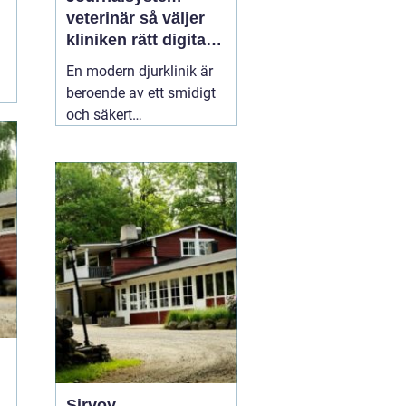
veterinär så väljer
kliniken rätt digitalt
stöd
En modern djurklinik är
beroende av ett smidigt
och säkert
journalsystem. Utan ett
fungerande digitalt flöde
blir vardagen snabbt
rörig: dubbelbokningar,
svåröverskådliga
journaler och onödigt
administrativt arbete. Ett
03 april 2026
Sirvoy