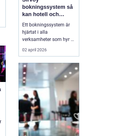
bokningssystem så
kan hotell och
uthyrning ta nästa
Ett bokningssystem är
steg
hjärtat i alla
verksamheter som hyr ut
rum, stugor eller andra
02 april 2026
objekt. När bokningarna
flyttar från telefon och
mejl till webben behövs
verktyg som är lätta att
förstå, fungerar dygnet
a
runt och minskar risken
för dubbelbokningar...
r