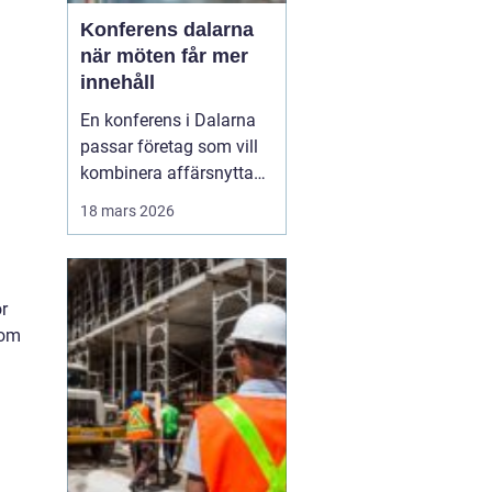
Konferens dalarna
när möten får mer
innehåll
En konferens i Dalarna
passar företag som vill
kombinera affärsnytta
med miljöer som ger
18 mars 2026
lugn, fokus och energi.
Här möts klassisk
landsbygd, djupa skogar,
glittrande sjöar och en
ör
levande kulturhistoria
som
mitt i Sverige, på rimligt
avstånd från storst...