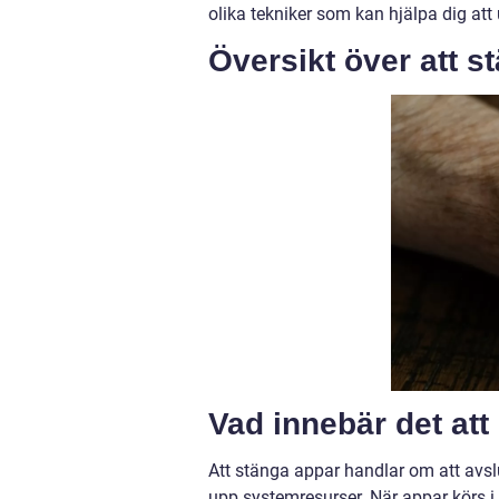
olika tekniker som kan hjälpa dig att
Översikt över att s
Vad innebär det at
Att stänga appar handlar om att avslu
upp systemresurser. När appar körs i