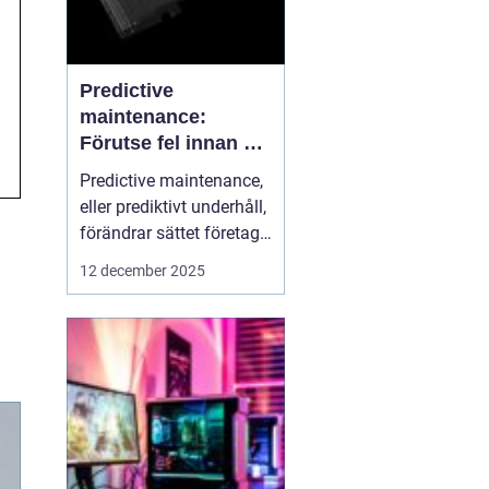
Predictive
maintenance:
Förutse fel innan de
uppstår med hjälp
Predictive maintenance,
av sensorer
eller prediktivt underhåll,
förändrar sättet företag
hanterar maskiner och
12 december 2025
utrustning. Istället för att
reagera först när något
går sönder, använder
system se...