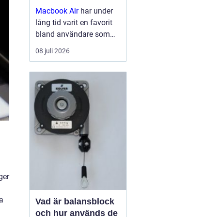
Macbook Air
har under
lång tid varit en favorit
bland användare som
vill ha en lätt, smidig och
08 juli 2026
samtidigt kraftfull dator
för arbete, studier och
kreativitet. Med apples
egna chip har serien
tagit...
ger
a
Vad är balansblock
och hur används de