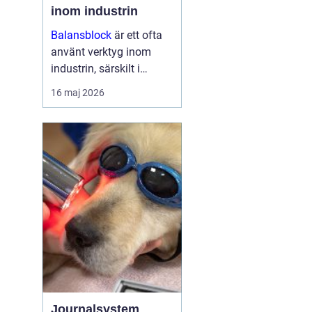
inom industrin
Balansblock
är ett ofta
använt verktyg inom
industrin, särskilt i
verkstads- och
16 maj 2026
produktionsmiljöer, där
det hjälper till att
effektivisera
arbetsfl&oum...
Journalsystem