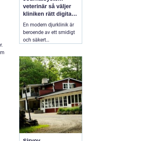
veterinär så väljer
kliniken rätt digitalt
stöd
En modern djurklinik är
beroende av ett smidigt
och säkert
r.
journalsystem. Utan ett
om
fungerande digitalt flöde
blir vardagen snabbt
rörig: dubbelbokningar,
svåröverskådliga
journaler och onödigt
administrativt arbete. Ett
03 april 2026
Sirvoy