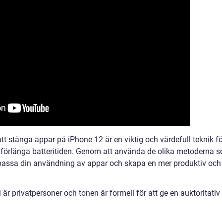
att stänga appar på iPhone 12 är en viktig och värdefull teknik f
h förlänga batteritiden. Genom att använda de olika metoderna 
anpassa din användning av appar och skapa en mer produktiv och
är privatpersoner och tonen är formell för att ge en auktoritativ