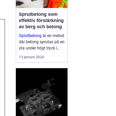
Sprutbetong som
effektiv förstärkning
av berg och betong
Sprutbetong
är en metod
där betong sprutas på en
yta under högt tryck i
stället för att gjutas i
13 januari 2026
formar. Tekniken a...