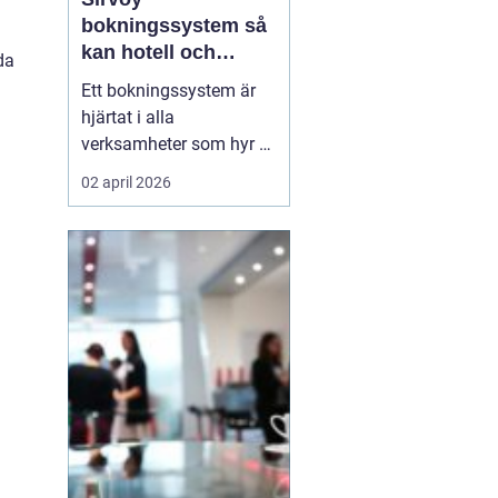
bokningssystem så
kan hotell och
da
uthyrning ta nästa
Ett bokningssystem är
steg
hjärtat i alla
verksamheter som hyr ut
rum, stugor eller andra
02 april 2026
objekt. När bokningarna
flyttar från telefon och
mejl till webben behövs
verktyg som är lätta att
förstå, fungerar dygnet
runt och minskar risken
för dubbelbokningar...