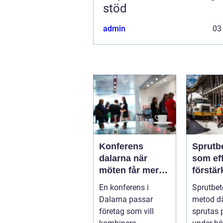
stöd
admin
03
Konferens
Sprutb
dalarna när
som eff
möten får mer
förstär
innehåll
berg o
En konferens i
Sprutbet
Dalarna passar
metod d
företag som vill
sprutas 