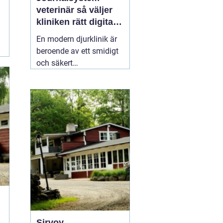
veterinär så väljer
kliniken rätt digitalt
stöd
En modern djurklinik är
beroende av ett smidigt
och säkert
journalsystem. Utan ett
fungerande digitalt flöde
blir vardagen snabbt
rörig: dubbelbokningar,
svåröverskådliga
journaler och onödigt
administrativt arbete. Ett
03 april 2026
Sirvoy