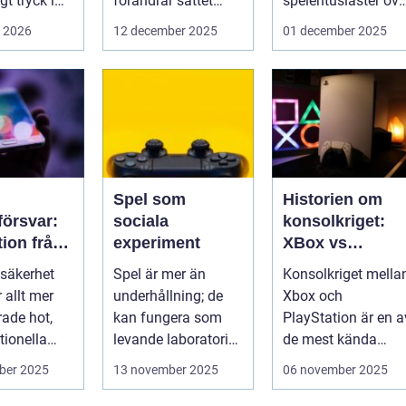
t tryck i
förändrar sättet
spelentusiaster öve
föret...
hela v...
i 2026
12 december 2025
01 december 2025
Spel som
Historien om
örsvar:
sociala
konsolkriget:
tion från
experiment
XBox vs
iska
PlayStation
säkerhet
Spel är mer än
Konsolkriget mella
för att
r allt mer
underhållning; de
Xbox och
rade hot,
kan fungera som
PlayStation är en a
kssäkerhe
tionella
levande laboratorier
de mest kända
för m&aum...
rivaliteterna i
ber 2025
13 november 2025
06 november 2025
spelvä...