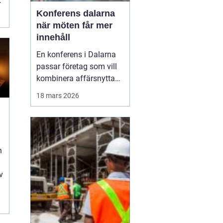
r
Konferens dalarna
när möten får mer
innehåll
En konferens i Dalarna
passar företag som vill
kombinera affärsnytta
med miljöer som ger
18 mars 2026
lugn, fokus och energi.
Här möts klassisk
landsbygd, djupa skogar,
glittrande sjöar och en
levande kulturhistoria
n
mitt i Sverige, på rimligt
avstånd från storst...
v