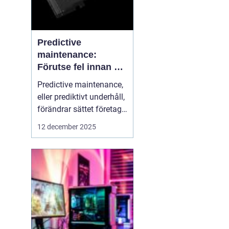
Predictive
maintenance:
Förutse fel innan de
uppstår med hjälp
Predictive maintenance,
av sensorer
eller prediktivt underhåll,
förändrar sättet företag
hanterar maskiner och
12 december 2025
utrustning. Istället för att
reagera först när något
går sönder, använder
system se...