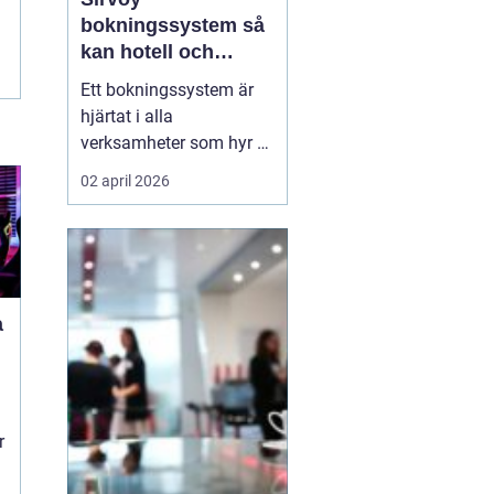
bokningssystem så
kan hotell och
uthyrning ta nästa
Ett bokningssystem är
steg
hjärtat i alla
verksamheter som hyr ut
rum, stugor eller andra
02 april 2026
objekt. När bokningarna
flyttar från telefon och
mejl till webben behövs
verktyg som är lätta att
förstå, fungerar dygnet
a
runt och minskar risken
för dubbelbokningar...
r