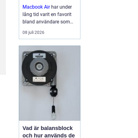
Macbook Air
har under
lång tid varit en favorit
bland användare som
vill ha en lätt, smidig och
08 juli 2026
samtidigt kraftfull dator
för arbete, studier och
kreativitet. Med apples
egna chip har serien
tagit...
Vad är balansblock
och hur används de