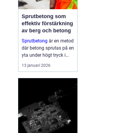
Sprutbetong som
effektiv förstärkning
av berg och betong
Sprutbetong
är en metod
där betong sprutas på en
yta under högt tryck i
stället för att gjutas i
13 januari 2026
formar. Tekniken a...