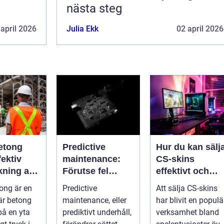
nästa steg
 april 2026
Julia Ekk
02 april 2026
etong
Predictive
Hur du kan sälj
ektiv
maintenance:
CS-skins
kning av
Förutse fel
effektivt och
ch betong
innan de
tryggt
ong är en
Predictive
Att sälja CS-skins
uppstår med
är betong
maintenance, eller
har blivit en populä
hjälp av
på en yta
prediktivt underhåll,
verksamhet bland
sensorer