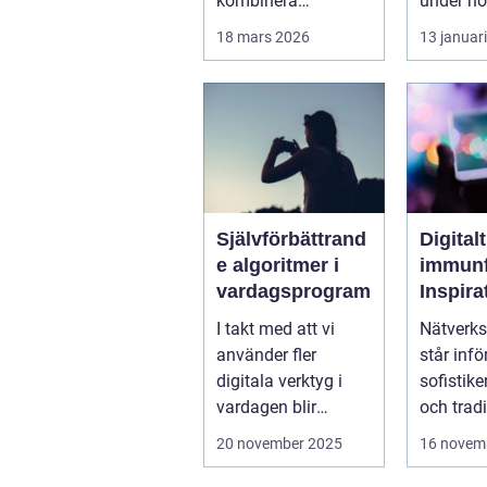
kombinera
under hög
affärsnytta med
stä...
18 mars 2026
13 januar
miljöer som ger
lugn, fokus...
Självförbättrand
Digitalt
e algoritmer i
immunf
vardagsprogram
Inspira
biolog
I takt med att vi
Nätverks
system 
använder fler
står infö
stärka
digitala verktyg i
sofistike
nätver
vardagen blir
och tradi
t
mjukvarans
f&oum...
20 november 2025
16 novem
anpassningsför...