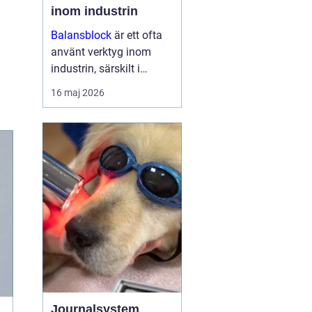
inom industrin
Balansblock
är ett ofta
använt verktyg inom
industrin, särskilt i
verkstads- och
16 maj 2026
produktionsmiljöer, där
det hjälper till att
effektivisera
arbetsfl&oum...
Journalsystem