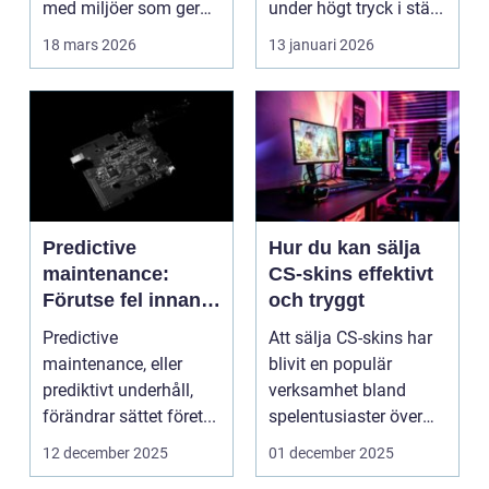
med miljöer som ger
under högt tryck i stä...
lugn, fokus...
18 mars 2026
13 januari 2026
Predictive
Hur du kan sälja
maintenance:
CS-skins effektivt
Förutse fel innan
och tryggt
de uppstår med
Predictive
Att sälja CS-skins har
hjälp av sensorer
maintenance, eller
blivit en populär
prediktivt underhåll,
verksamhet bland
förändrar sättet föret...
spelentusiaster över
hela v...
12 december 2025
01 december 2025