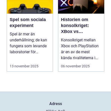
Spel som sociala
Historien om
experiment
konsolkriget:
XBox vs
Spel är mer än
PlayStation
underhållning; de kan
Konsolkriget mellan
fungera som levande
Xbox och PlayStation
laboratorier för
är en av de mest
m&aum...
kända rivaliteterna i
spelvä...
13 november 2025
06 november 2025
Adress