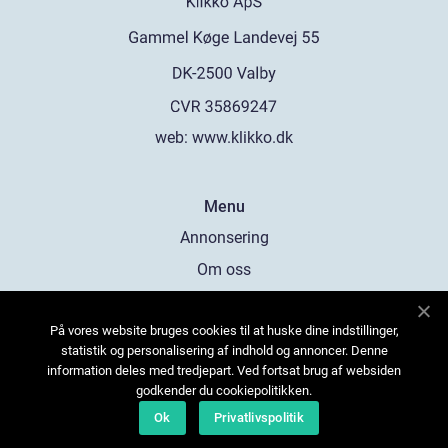
web:
www.klikko.dk
Menu
Annonsering
Om oss
Cookies
På vores website bruges cookies til at huske dine indstillinger,
Kontakta oss
statistik og personalisering af indhold og annoncer. Denne
Sitemap
information deles med tredjepart. Ved fortsat brug af websiden
godkender du cookiepolitikken.
Ok
Privatlivspolitik