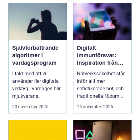
Självförbättrande
Digitalt
algoritmer i
immunförsvar:
vardagsprogram
Inspiration från
biologiska system
I takt med att vi
Nätverkssäkerhet står
för att stärka
använder fler digitala
inför allt mer
nätverkssäkerhet
verktyg i vardagen blir
sofistikerade hot, och
mjukvarans
traditionella f&oum...
anpassningsför...
20 november 2025
16 november 2025