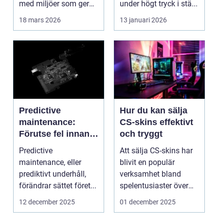
med miljöer som ger
under högt tryck i stä...
lugn, fokus...
18 mars 2026
13 januari 2026
Predictive
Hur du kan sälja
maintenance:
CS-skins effektivt
Förutse fel innan
och tryggt
de uppstår med
Predictive
Att sälja CS-skins har
hjälp av sensorer
maintenance, eller
blivit en populär
prediktivt underhåll,
verksamhet bland
förändrar sättet föret...
spelentusiaster över
hela v...
12 december 2025
01 december 2025