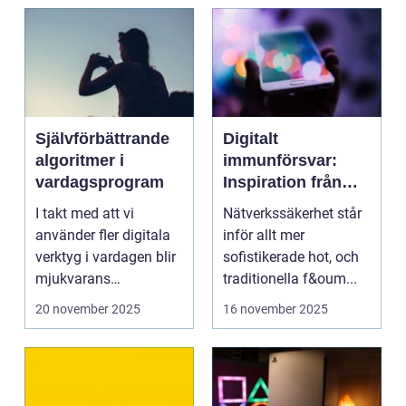
Självförbättrande
Digitalt
algoritmer i
immunförsvar:
vardagsprogram
Inspiration från
biologiska system
I takt med att vi
Nätverkssäkerhet står
för att stärka
använder fler digitala
inför allt mer
nätverkssäkerhet
verktyg i vardagen blir
sofistikerade hot, och
mjukvarans
traditionella f&oum...
anpassningsför...
20 november 2025
16 november 2025