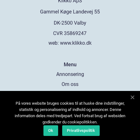
web:
www.klikko.dk
Menu
Annonsering
Om oss
Cookies
På vores website bruges cookies til at huske dine indstillinger,
Kontakta oss
statistik og personalisering af indhold og annoncer. Denne
Sitemap
information deles med tredjepart. Ved fortsat brug af websiden
godkender du cookiepolitikken.
Ok
Privatlivspolitik