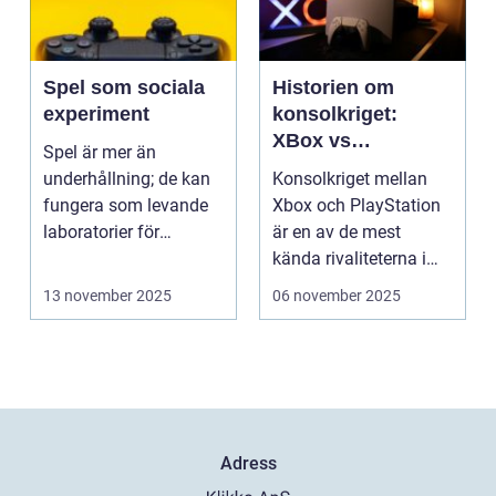
Spel som sociala
Historien om
experiment
konsolkriget:
XBox vs
Spel är mer än
PlayStation
underhållning; de kan
Konsolkriget mellan
fungera som levande
Xbox och PlayStation
laboratorier för
är en av de mest
m&aum...
kända rivaliteterna i
spelvä...
13 november 2025
06 november 2025
Adress