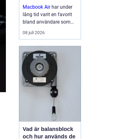
Macbook Air
har under
lång tid varit en favorit
bland användare som
vill ha en lätt, smidig och
08 juli 2026
samtidigt kraftfull dator
för arbete, studier och
kreativitet. Med apples
egna chip har serien
tagit...
Vad är balansblock
och hur används de