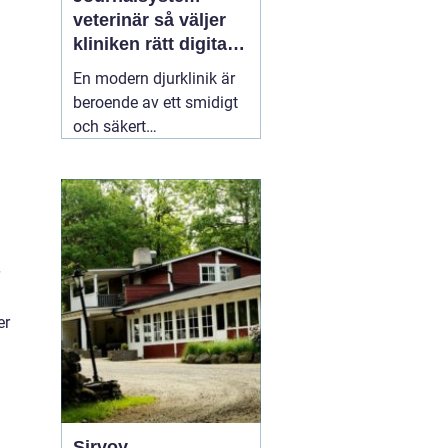
veterinär så väljer
kliniken rätt digitalt
stöd
En modern djurklinik är
beroende av ett smidigt
och säkert
journalsystem. Utan ett
fungerande digitalt flöde
blir vardagen snabbt
rörig: dubbelbokningar,
svåröverskådliga
journaler och onödigt
administrativt arbete. Ett
03 april 2026
er
Sirvoy