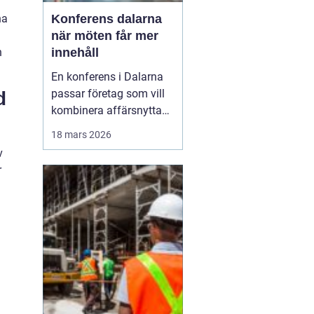
Konferens dalarna
na
när möten får mer
innehåll
n
En konferens i Dalarna
passar företag som vill
d
kombinera affärsnytta
med miljöer som ger
18 mars 2026
lugn, fokus och energi.
v
Här möts klassisk
r
landsbygd, djupa skogar,
glittrande sjöar och en
levande kulturhistoria
mitt i Sverige, på rimligt
avstånd från storst...