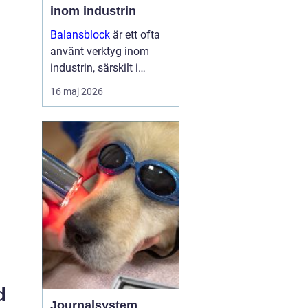
inom industrin
Balansblock
är ett ofta
använt verktyg inom
industrin, särskilt i
verkstads- och
16 maj 2026
produktionsmiljöer, där
det hjälper till att
effektivisera
arbetsfl&oum...
d
Journalsystem