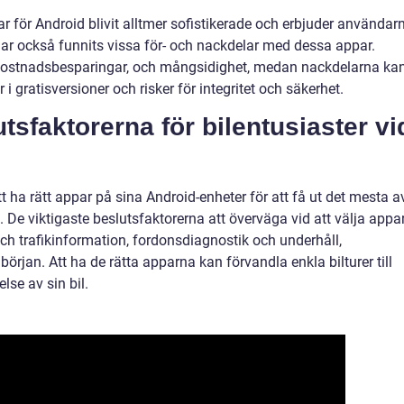
r för Android blivit alltmer sofistikerade och erbjuder användar
ar också funnits vissa för- och nackdelar med dessa appar.
t, kostnadsbesparingar, och mångsidighet, medan nackdelarna ka
 gratisversioner och risker för integritet och säkerhet.
sfaktorerna för bilentusiaster vi
t ha rätt appar på sina Android-enheter för att få ut det mesta a
 De viktigaste beslutsfaktorerna att överväga vid att välja appa
och trafikinformation, fordonsdiagnostik och underhåll,
örjan. Att ha de rätta apparna kan förvandla enkla bilturer till
se av sin bil.