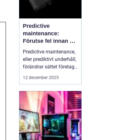
Predictive
maintenance:
Förutse fel innan de
uppstår med hjälp
Predictive maintenance,
av sensorer
eller prediktivt underhåll,
förändrar sättet företag
hanterar maskiner och
12 december 2025
utrustning. Istället för att
reagera först när något
går sönder, använder
system se...