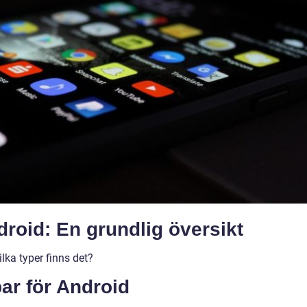
droid: En grundlig översikt
lka typer finns det?
ar för Android