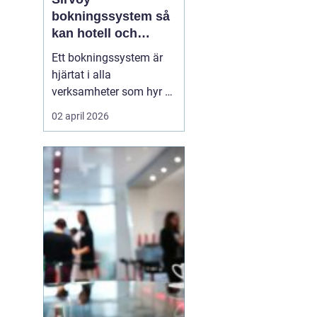
bokningssystem så
kan hotell och
uthyrning ta nästa
Ett bokningssystem är
steg
hjärtat i alla
verksamheter som hyr ut
rum, stugor eller andra
02 april 2026
objekt. När bokningarna
flyttar från telefon och
mejl till webben behövs
verktyg som är lätta att
förstå, fungerar dygnet
runt och minskar risken
för dubbelbokningar...